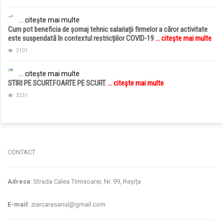
... citește mai multe
Cum pot beneficia de șomaj tehnic salariații firmelor a căror activitate
este suspendată în contextul restricțiilor COVID-19
... citește mai multe
3101
... citește mai multe
STIRI PE SCURT.FOARTE PE SCURT.
... citește mai multe
3231
jucarii copii
magazin copii
CONTACT
Adresa
: Strada Calea Timisoarei, Nr. 99, Reșița
E-mail
: ziarcarasanul@gmail.com