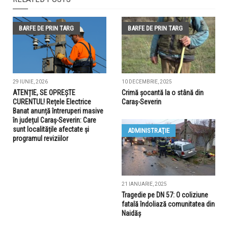
BARFE DE PRIN TARG
BARFE DE PRIN TARG
29 IUNIE, 2026
10 DECEMBRIE, 2025
ATENȚIE, SE OPREȘTE
Crimă șocantă la o stână din
CURENTUL! Rețele Electrice
Caraș-Severin
Banat anunță întreruperi masive
în județul Caraș-Severin: Care
sunt localitățile afectate și
ADMINISTRAŢIE
programul reviziilor
21 IANUARIE, 2025
Tragedie pe DN 57: O coliziune
fatală îndoliază comunitatea din
Naidăș