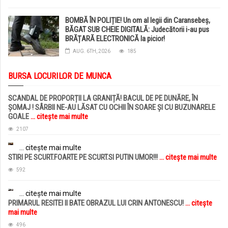
BOMBĂ ÎN POLIȚIE! Un om al legii din Caransebeș,
BĂGAT SUB CHEIE DIGITALĂ: Judecătorii i-au pus
BRĂȚARĂ ELECTRONICĂ la picior!
AUG. 6TH, 2026
185
BURSA LOCURILOR DE MUNCA
SCANDAL DE PROPORȚII LA GRANIȚĂ! BACUL DE PE DUNĂRE, ÎN
ȘOMAJ ! SÂRBII NE-AU LĂSAT CU OCHII ÎN SOARE ȘI CU BUZUNARELE
GOALE
... citește mai multe
2107
... citește mai multe
STIRI PE SCURT.FOARTE PE SCURT.SI PUTIN UMOR!!!
... citește mai multe
592
... citește mai multe
PRIMARUL RESITEI II BATE OBRAZUL LUI CRIN ANTONESCU!
... citește
mai multe
496