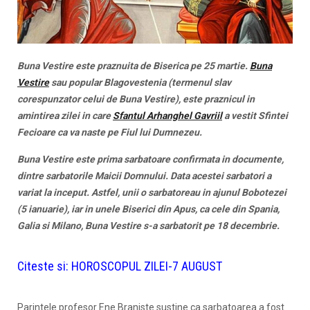
Buna Vestire este praznuita de Biserica pe 25 martie.
Buna
Vestire
sau popular Blagovestenia (termenul slav
corespunzator celui de Buna Vestire), este praznicul in
amintirea zilei in care
Sfantul Arhanghel Gavriil
a vestit Sfintei
Fecioare ca va naste pe Fiul lui Dumnezeu.
Buna Vestire este prima sarbatoare confirmata in documente,
dintre sarba­torile Maicii Domnului. Data acestei sarbatori a
variat la inceput. Astfel, unii o sarbato­reau in ajunul Bobotezei
(5 ianuarie), iar in unele Biserici din Apus, ca cele din Spania,
Galia si Milano, Buna Vestire s-a sarbatorit pe 18 decembrie.
Citeste si:
HOROSCOPUL ZILEI-7 AUGUST
Parintele profesor Ene Braniste sustine ca sarbatoarea a fost