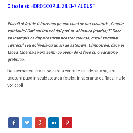
Citeste si:
HOROSCOPUL ZILEI-7 AUGUST
Flacaii si fetele il intrebau pe cuc cand se vor casatori: „Cucule
voinicule/ Cati ani imi vei da/ pan’ m-oi insura (marita)?” Daca
se intampla ca dupa rostirea acestor cuvinte, cucul sa cante,
cantecul sau echivala cu un an de astepare. Dimpotriva, daca el
tacea, tacerea sa era semn ca avem de-a face cu o casatorie
grabnica.
De asemenea, craca pe care a cantat cucul de ziua sa, era
taiata si pusa in scaldatoarea fetelor, in speranta ca flacaii nu le
vor ocoli.