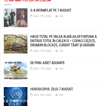
S-A INTAMPLAT PE 7 AUGUST
AUG. 7TH, 2026
255
HAOS TOTAL PE VALEA ALMĂJULUI! FURTUNA A
DISTRUS TOTUL ÎN CALEA EI – COPACI CĂZUȚI,
DRUMURI BLOCAȚE, CURENT TĂIAT ȘI GRĂDINI
DISTRUSE DE GRINDINĂ!
AUG. 7TH, 2026
315
DE PRIN JUDET ADUNATE
AUG. 7TH, 2026
430
HOROSCOPUL ZILEI-7 AUGUST
AUG. 6TH, 2026
445