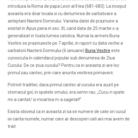
introdusa la Roma de papa Leon al II lea (681-683). La inceput
aceasta era doar locala si cu denumirea de sarbatoare a
asteptarii Nasterii Dom­nului. Va­riatia datei de praznuire a
existat in Apus pana in sec. XI, cand data de 25 martie s-a
generalizat in toata lumea catolica. Numai la armeni Buna
Vestire se praznuieste pe 7 aprilie, in raport cu data veche a
sarbatorii Nasterii Domnului (6 ianuarie).
Buna Vestire
este
cunoscuta in calendarul popular sub denumirea de Ziua
Cucului. De ce ziua cucului? Pentru ca in aceasta zi are loc
primul sau cantec, prin care anunta vestirea primaverii.
Potrivit traditiei, daca primul cantec al cucului era auzit pe
stomacul gol, in spatele omului, era semn rau: „Cucu-n spate
mi-a cantat/ si moartea m-a sagetat!”
Exista obiceiul ca in aceasta zi sa se numere de cate ori cucul
isi canta numele, numar care ar descoperi cati ani mai avem de
trait.