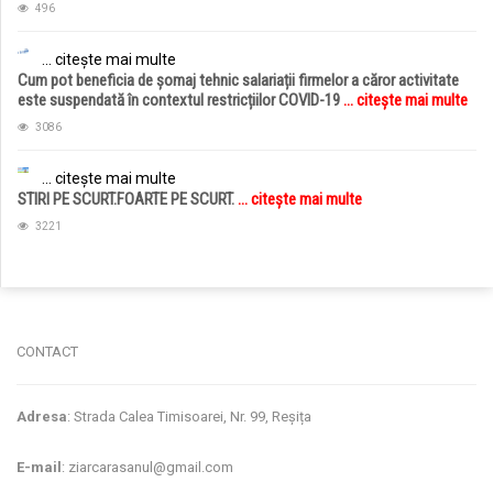
496
... citește mai multe
Cum pot beneficia de șomaj tehnic salariații firmelor a căror activitate
este suspendată în contextul restricțiilor COVID-19
... citește mai multe
3086
... citește mai multe
STIRI PE SCURT.FOARTE PE SCURT.
... citește mai multe
3221
jucarii copii
magazin copii
CONTACT
Adresa
: Strada Calea Timisoarei, Nr. 99, Reșița
E-mail
: ziarcarasanul@gmail.com