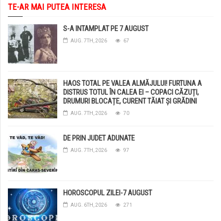
TE-AR MAI PUTEA INTERESA
S-A INTAMPLAT PE 7 AUGUST
AUG. 7TH, 2026
67
HAOS TOTAL PE VALEA ALMĂJULUI! FURTUNA A
DISTRUS TOTUL ÎN CALEA EI – COPACI CĂZUȚI,
DRUMURI BLOCAȚE, CURENT TĂIAT ȘI GRĂDINI
DISTRUSE DE GRINDINĂ!
AUG. 7TH, 2026
70
DE PRIN JUDET ADUNATE
AUG. 7TH, 2026
97
HOROSCOPUL ZILEI-7 AUGUST
AUG. 6TH, 2026
271