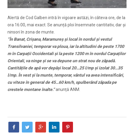
Alertă de Cod Galben intră în vigoare astăzi, în câteva ore, de la
ora 16:00, mai exact. Se anunță ploi însemnate cantitativ, dar și
ninsori în zona de munte.
”În Banat, Crișana, Maramureș și local în nordul și vestul
Transilvaniei, temporar va ploua, iar la altitudini de peste 1700
m în Carpații Occidentali și la peste 1200 m în nordul Carpaților
Orientali, va ninge și se va depune un strat nou de zăpadă.
Cantitățile de apă vor depăși local 20…25 l/mp și izolat 30…35
l/mp. În vest și la munte, temporar, vântul va avea intensificări,
cu viteze în general de 45…60 km/h, spulberând zăpada pe
crestele montane înalte.”
anunță ANM.