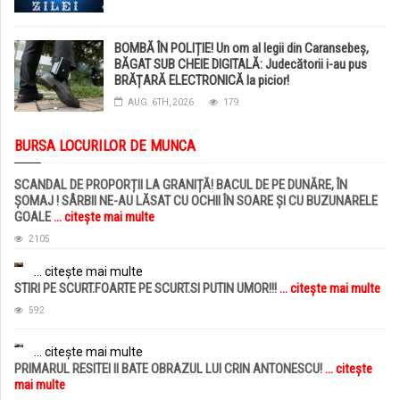
BOMBĂ ÎN POLIȚIE! Un om al legii din Caransebeș,
BĂGAT SUB CHEIE DIGITALĂ: Judecătorii i-au pus
BRĂȚARĂ ELECTRONICĂ la picior!
AUG. 6TH, 2026
179
BURSA LOCURILOR DE MUNCA
SCANDAL DE PROPORȚII LA GRANIȚĂ! BACUL DE PE DUNĂRE, ÎN
ȘOMAJ ! SÂRBII NE-AU LĂSAT CU OCHII ÎN SOARE ȘI CU BUZUNARELE
GOALE
... citește mai multe
2105
... citește mai multe
STIRI PE SCURT.FOARTE PE SCURT.SI PUTIN UMOR!!!
... citește mai multe
592
... citește mai multe
PRIMARUL RESITEI II BATE OBRAZUL LUI CRIN ANTONESCU!
... citește
mai multe