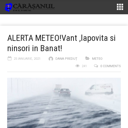
ALERTA METEO!Vant ,lapovita si
ninsori in Banat!
25 IANUARIE, 2021
DANA PREDUȚ
METEO
241
0 COMMENTS