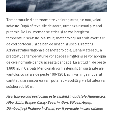
Temperaturile din termometre vor înregistrat, din nou, valori
scăzute. După câteva zile de soare, urmează ninsori și viscol
puternic. De luni vremea se strică și se vor înregistra
temperaturi scăzute. Mai mult, meteorologii au emis avertizări
de cod portocaliu și galben de ninsori și viscol.Directorul
Administrației Naționale de Meteorologie, Elena Mateescu, a
precizat , că temperaturile vor scădea simțitor și se vor apropia
de cele normale pentru această perioadă. La altitudini de peste
1.800 m, în Carpaţii Meridionali vor fi intensificări susţinute ale
vântului, cu rafale de peste 100-120 km/h, va ninge moderat
cantitativ, iar ninsoarea va fi puternic viscolită şi vizibilitatea va
scădea sub 50 m.
Avertizarea cod portocaliu este valabilă în judeţele Hunedoara,
Alba, Sibiu, Braşov, Caraş-Severin, Gorj, Vâlcea, Argeş,
Dâmboviţa şi Prahova.În Banat, vor fi perioade în care rafalele