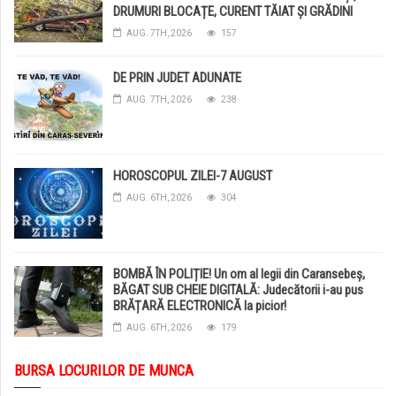
DRUMURI BLOCAȚE, CURENT TĂIAT ȘI GRĂDINI
DISTRUSE DE GRINDINĂ!
AUG. 7TH, 2026
157
DE PRIN JUDET ADUNATE
AUG. 7TH, 2026
238
HOROSCOPUL ZILEI-7 AUGUST
AUG. 6TH, 2026
304
BOMBĂ ÎN POLIȚIE! Un om al legii din Caransebeș,
BĂGAT SUB CHEIE DIGITALĂ: Judecătorii i-au pus
BRĂȚARĂ ELECTRONICĂ la picior!
AUG. 6TH, 2026
179
BURSA LOCURILOR DE MUNCA