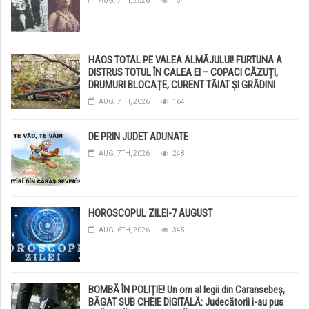
AUG. 7TH, 2026
184
HAOS TOTAL PE VALEA ALMĂJULUI! FURTUNA A
DISTRUS TOTUL ÎN CALEA EI – COPACI CĂZUȚI,
DRUMURI BLOCAȚE, CURENT TĂIAT ȘI GRĂDINI
DISTRUSE DE GRINDINĂ!
AUG. 7TH, 2026
164
DE PRIN JUDET ADUNATE
AUG. 7TH, 2026
248
HOROSCOPUL ZILEI-7 AUGUST
AUG. 6TH, 2026
345
BOMBĂ ÎN POLIȚIE! Un om al legii din Caransebeș,
BĂGAT SUB CHEIE DIGITALĂ: Judecătorii i-au pus