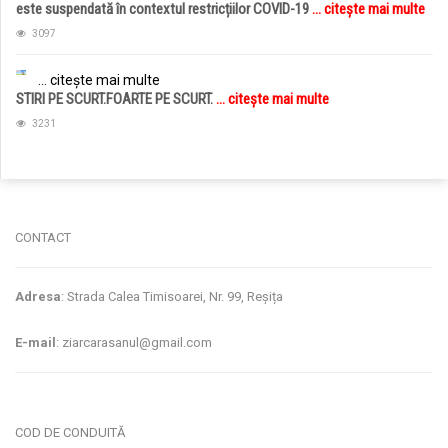
este suspendată în contextul restricțiilor COVID-19
... citește mai multe
3097
... citește mai multe
STIRI PE SCURT.FOARTE PE SCURT.
... citește mai multe
3231
jucarii copii
magazin copii
CONTACT
Adresa
: Strada Calea Timisoarei, Nr. 99, Reșița
E-mail
: ziarcarasanul@gmail.com
COD DE CONDUITĂ