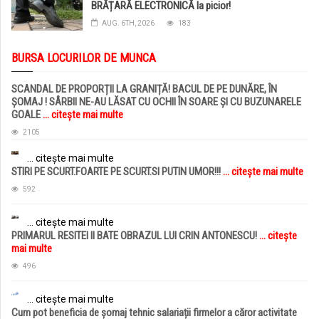
BRĂȚARĂ ELECTRONICĂ la picior!
AUG. 6TH, 2026
183
BURSA LOCURILOR DE MUNCA
SCANDAL DE PROPORȚII LA GRANIȚĂ! BACUL DE PE DUNĂRE, ÎN
ȘOMAJ ! SÂRBII NE-AU LĂSAT CU OCHII ÎN SOARE ȘI CU BUZUNARELE
GOALE
... citește mai multe
2105
... citește mai multe
STIRI PE SCURT.FOARTE PE SCURT.SI PUTIN UMOR!!!
... citește mai multe
592
... citește mai multe
PRIMARUL RESITEI II BATE OBRAZUL LUI CRIN ANTONESCU!
... citește
mai multe
496
... citește mai multe
Cum pot beneficia de șomaj tehnic salariații firmelor a căror activitate