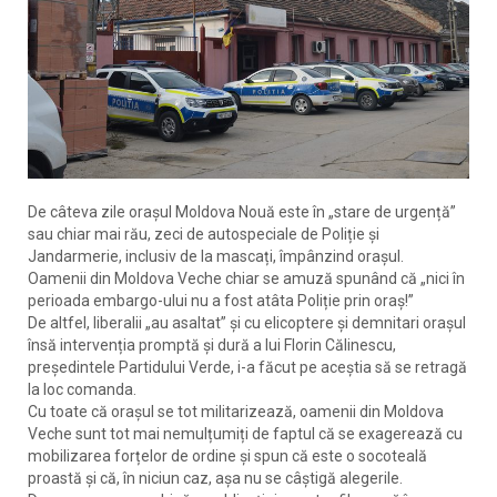
De câteva zile orașul Moldova Nouă este în „stare de urgență”
sau chiar mai rău, zeci de autospeciale de Poliție și
Jandarmerie, inclusiv de la mascați, împânzind orașul.
Oamenii din Moldova Veche chiar se amuză spunând că „nici în
perioada embargo-ului nu a fost atâta Poliție prin oraș!”
De altfel, liberalii „au asaltat” și cu elicoptere și demnitari orașul
însă intervenția promptă și dură a lui Florin Călinescu,
președintele Partidului Verde, i-a făcut pe aceștia să se retragă
la loc comanda.
Cu toate că orașul se tot militarizează, oamenii din Moldova
Veche sunt tot mai nemulțumiți de faptul că se exagerează cu
mobilizarea forțelor de ordine și spun că este o socoteală
proastă și că, în niciun caz, așa nu se câștigă alegerile.