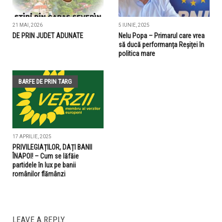
21 MAI, 2026
5 IUNIE, 2025
DE PRIN JUDET ADUNATE
Nelu Popa – Primarul care vrea
să ducă performanța Reșiței în
politica mare
BARFE DE PRIN TARG
17 APRILIE, 2025
PRIVILEGIAȚILOR, DAȚI BANII
ÎNAPOI! – Cum se lăfăie
partidele în lux pe banii
românilor flămânzi
LEAVE A REPLY