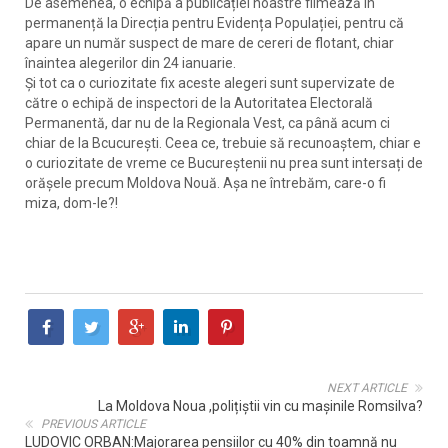
De asemenea, o echipă a publicației noastre filmează în
permanență la Direcția pentru Evidența Populației, pentru că
apare un număr suspect de mare de cereri de flotant, chiar
înaintea alegerilor din 24 ianuarie.
Și tot ca o curiozitate fix aceste alegeri sunt supervizate de
către o echipă de inspectori de la Autoritatea Electorală
Permanentă, dar nu de la Regionala Vest, ca până acum ci
chiar de la Bcucurești. Ceea ce, trebuie să recunoaștem, chiar e
o curiozitate de vreme ce Bucureștenii nu prea sunt intersați de
orășele precum Moldova Nouă. Așa ne întrebăm, care-o fi
miza, dom-le?!
NEXT ARTICLE
La Moldova Noua ,polițiștii vin cu mașinile Romsilva?
PREVIOUS ARTICLE
LUDOVIC ORBAN:Majorarea pensiilor cu 40% din toamnă nu