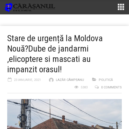
Stare de urgență la Moldova
Nouă?Dube de jandarmi
,elicoptere si mascati au
impanzit orasul!
23 IANUARIE, 2021
LAZĂR CÂMPEANU
POLITICĂ
5383
0 COMMENTS