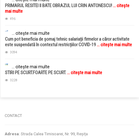
PRIMARUL RESITEI II BATE OBRAZUL LUI CRIN ANTONESCU!
... citește
mai multe
496
... citește mai multe
Cum pot beneficia de șomaj tehnic salariații firmelor a căror activitate
este suspendată în contextul restricțiilor COVID-19
... citește mai multe
3094
... citește mai multe
STIRI PE SCURT.FOARTE PE SCURT.
... citește mai multe
3228
jucarii copii
magazin copii
CONTACT
Adresa
: Strada Calea Timisoarei, Nr. 99, Reșița