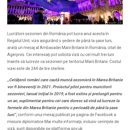
Lucrătorii sezonieri din România pot lucra anul acesta în
Regatul Unit, viza asigurând o şedere de până la şase luni,
arată un mesaj al Ambasadei Marii Britanii în România, citat de
Agerpres. Cei interesaţi pot solicita viză cu cel mult trei luni
înainte să lucreze ca sezonieri pe teritoriul Marii Britanii. Costul
vizei este de 244 de lire sterline.
„Cetăţenii români care caută muncă sezonieră în Marea Britanie
vor fi bineveniţi în 2021. Proiectul pilot pentru muncitorii
sezonieri, lansat iniţial în 2019, a fost extins şi prelungit pentru
un an, suplimentar pentru cei care doresc să vină să lucreze la
fermele din Marea Britanie pentru o perioadă de până la şase
luni”,
conform unui mesaj publicat pe pagina de Facebook a
misiunii diplomatice.Mai multe informaţii, inclusiv cerinţele de
viză, sunt disponibile pe platforma gov.uk.