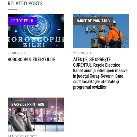
RELATED POSTS
DE TOT FELUL
BARFE DE PRIN TARG
26 IULIE, 2026
29 IUNIE, 2026
HOROSCOPUL ZILEI-27 IULIE
ATENȚIE, SE OPREȘTE
CURENTUL! Rețele Electrice
Banat anunță întreruperi masive
în județul Caraș-Severin: Care
sunt localitățile afectate și
programul reviziilor
BARFE DE PRIN TARG
24 NOIEMBRIE, 2023