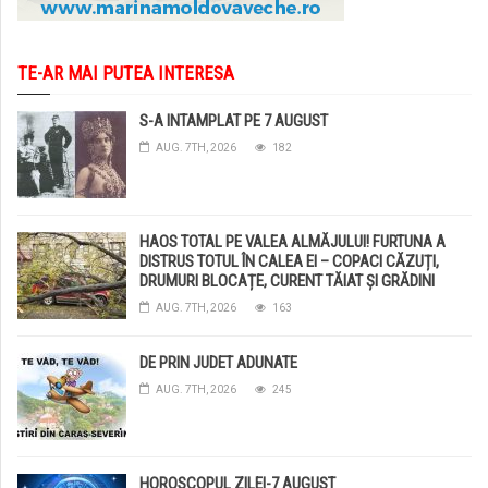
TE-AR MAI PUTEA INTERESA
S-A INTAMPLAT PE 7 AUGUST
AUG. 7TH, 2026
182
HAOS TOTAL PE VALEA ALMĂJULUI! FURTUNA A
DISTRUS TOTUL ÎN CALEA EI – COPACI CĂZUȚI,
DRUMURI BLOCAȚE, CURENT TĂIAT ȘI GRĂDINI
DISTRUSE DE GRINDINĂ!
AUG. 7TH, 2026
163
DE PRIN JUDET ADUNATE
AUG. 7TH, 2026
245
HOROSCOPUL ZILEI-7 AUGUST