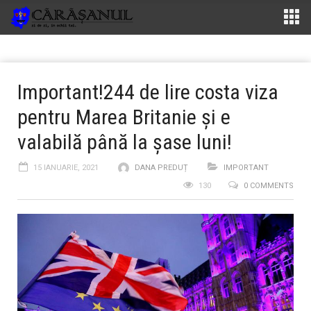
Important!244 de lire costa viza
pentru Marea Britanie și e
valabilă până la şase luni!
15 IANUARIE, 2021
DANA PREDUȚ
IMPORTANT
130
0 COMMENTS