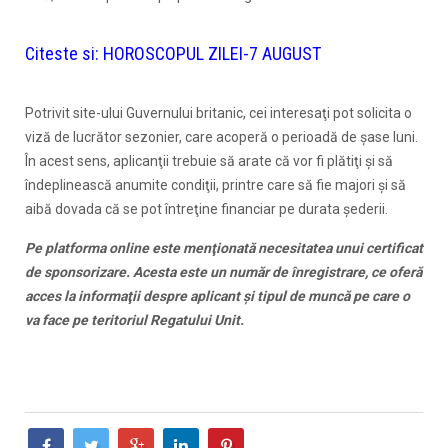
Citeste si:
HOROSCOPUL ZILEI-7 AUGUST
Potrivit site-ului Guvernului britanic, cei interesaţi pot solicita o
viză de lucrător sezonier, care acoperă o perioadă de şase luni.
În acest sens, aplicanţii trebuie să arate că vor fi plătiţi şi să
îndeplinească anumite condiţii, printre care să fie majori şi să
aibă dovada că se pot întreţine financiar pe durata şederii.
Pe platforma online este menţionată necesitatea unui certificat
de sponsorizare. Acesta este un număr de înregistrare, ce oferă
acces la informaţii despre aplicant şi tipul de muncă pe care o
va face pe teritoriul Regatului Unit.