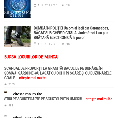
AUG. 6TH, 2026
334
BOMBĂ ÎN POLIȚIE! Un om al legii din Caransebeș,
BĂGAT SUB CHEIE DIGITALĂ: Judecătorii i-au pus
BRĂȚARĂ ELECTRONICĂ la picior!
AUG. 6TH, 2026
182
BURSA LOCURILOR DE MUNCA
SCANDAL DE PROPORȚII LA GRANIȚĂ! BACUL DE PE DUNĂRE, ÎN
ȘOMAJ ! SÂRBII NE-AU LĂSAT CU OCHII ÎN SOARE ȘI CU BUZUNARELE
GOALE
... citește mai multe
2105
... citește mai multe
STIRI PE SCURT.FOARTE PE SCURT.SI PUTIN UMOR!!!
... citește mai multe
592
... citește mai multe