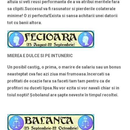
altuia si veti reusi performanta de a va atribui meritele fara
sa clipiti.Succesul va fi rasunator si pierderile colaterale
minime! O zi perfecta!Exista si sansa achitarii unei datorii
tot cu banii altora.
MIEREA E DULCE SI PE INTUNERIC
Un posibil castig, o prima, o marire de salariu sau un bonus
neasteptat cva fac azi ziua mai frumoasa.Incercati sa
profitati de ocazie fara sa faceti tam tam pentru ca de
profitori nu duceti lipsa.Nu vor ezita si vor navali chiar si in
toiul noptii!
Şobolanul are şapte neveste în timpul recoltei.