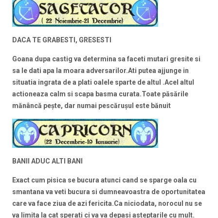
DACA TE GRABESTI, GRESESTI
Goana dupa castig va determina sa faceti mutari gresite si
sa le dati apa la moara adversarilor.Ati putea ajjunge in
situatia ingrata de a plati oalele sparte de altul .Acel altul
actioneaza calm si scapa basma curata.
Toate păsările
mănâncă peşte, dar numai pescăruşul este bănuit
BANII ADUC ALTI BANI
Exact cum pisica se bucura atunci cand se sparge oala cu
smantana va veti bucura si dumneavoastra de oportunitatea
care va face ziua de azi fericita.Ca niciodata, norocul nu se
va limita la cat sperati ci va va depasi asteptarile cu mult.