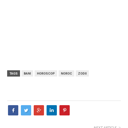
TAGS
BANI
HOROSCOP
NOROC
ZODII
NEXT ARTICLE