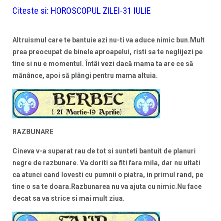
Citeste si:
HOROSCOPUL ZILEI-31 IULIE
Altruismul care te bantuie azi nu-ti va aduce nimic bun.Mult
prea preocupat de binele aproapelui, risti sa te neglijezi pe
tine si nu e momentul.
Întâi vezi dacă mama ta are ce să
mănânce, apoi să plângi pentru mama altuia.
RAZBUNARE
Cineva v-a suparat rau de tot si sunteti bantuit de planuri
negre de razbunare. Va doriti sa fiti fara mila, dar nu uitati
ca atunci cand lovesti cu pumnii o piatra, in primul rand, pe
tine o sa te doara.Razbunarea nu va ajuta cu nimic.Nu face
decat sa va strice si mai mult ziua.