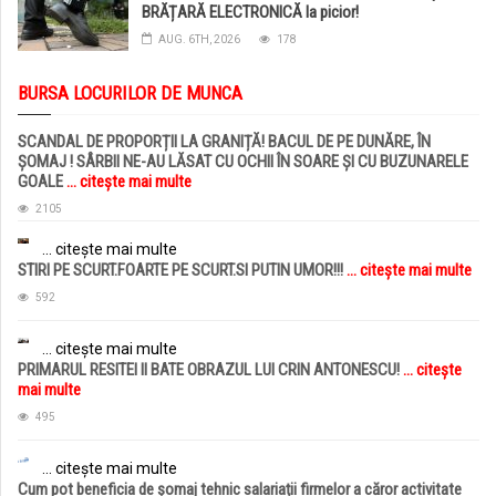
BRĂȚARĂ ELECTRONICĂ la picior!
AUG. 6TH, 2026
178
BURSA LOCURILOR DE MUNCA
SCANDAL DE PROPORȚII LA GRANIȚĂ! BACUL DE PE DUNĂRE, ÎN
ȘOMAJ ! SÂRBII NE-AU LĂSAT CU OCHII ÎN SOARE ȘI CU BUZUNARELE
GOALE
... citește mai multe
2105
... citește mai multe
STIRI PE SCURT.FOARTE PE SCURT.SI PUTIN UMOR!!!
... citește mai multe
592
... citește mai multe
PRIMARUL RESITEI II BATE OBRAZUL LUI CRIN ANTONESCU!
... citește
mai multe
495
... citește mai multe
Cum pot beneficia de șomaj tehnic salariații firmelor a căror activitate