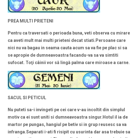
PREA MULTI PRIETENI
Pentru ca traversati o perioada buna, veti observa cu mirare
ca aveti mult mai multi prieteni decat stiati.Persoane care
nici nu va bagau in seama cauta acum sa va fie pe plac si sa
se apropie de dumneavoastra facandu-va sa va simtiti
sufocat.
Toţi câinii vor să lingă palma care miroase a carne.
SACUL SI PETICUL
Nu puteti sa-i invingeti pe cei care v-au incoltit din simplul
motiv ca ei sunt uniti si dumneavoastra singur.Hotul il ia de
martor pe pungas, hangiul pe betiv si in grup reusesc sa va
infranga.Separati i-ati fi risipit cu usurinta dar asa trebuie sa