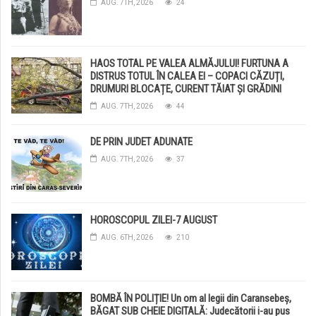
AUG. 7TH, 2026
24
HAOS TOTAL PE VALEA ALMĂJULUI! FURTUNA A
DISTRUS TOTUL ÎN CALEA EI – COPACI CĂZUȚI,
DRUMURI BLOCAȚE, CURENT TĂIAT ȘI GRĂDINI
DISTRUSE DE GRINDINĂ!
AUG. 7TH, 2026
44
DE PRIN JUDET ADUNATE
AUG. 7TH, 2026
37
HOROSCOPUL ZILEI-7 AUGUST
AUG. 6TH, 2026
210
BOMBĂ ÎN POLIȚIE! Un om al legii din Caransebeș,
BĂGAT SUB CHEIE DIGITALĂ: Judecătorii i-au pus