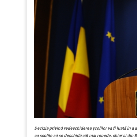
Decizia privind redeschiderea școlilor va fi luată în a 
ca școlile să se deschidă cât mai repede, chiar și din 