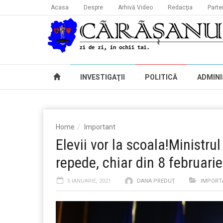
Acasa
Despre
Arhivă Video
Redacţia
Parte
INVESTIGAŢII
POLITICĂ
ADMINI
Home
Important
Elevii vor la scoala!Ministru
repede, chiar din 8 februarie
5 IANUARIE, 2021
DANA PREDUȚ
IMPORT