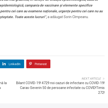
ia epidemiologică, campania de vaccinare și elemente specifice
e pentru cei care au examene naționale, urgențe pentru cei care nu au
șteptate. Toate aceste lucruri”,
a adăugat Sorin Cîmpeanu.
LinkedIn
Pinterest
NEXT ARTICLE
nă la
Bilant COVID-19! 4729 noi cazuri de infectare cu COVID-19!
a
Caras-Severin 50 de persoane infectate cu COVID!Timis
272!