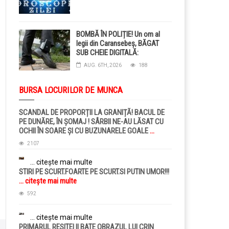
BOMBĂ ÎN POLIȚIE! Un om al
legii din Caransebeș, BĂGAT
SUB CHEIE DIGITALĂ:
Judecătorii i-au pus BRĂȚARĂ
AUG. 6TH, 2026
188
ELECTRONICĂ la picior!
BURSA LOCURILOR DE MUNCA
SCANDAL DE PROPORȚII LA GRANIȚĂ! BACUL DE
PE DUNĂRE, ÎN ȘOMAJ ! SÂRBII NE-AU LĂSAT CU
OCHII ÎN SOARE ȘI CU BUZUNARELE GOALE
...
citește mai multe
2107
... citește mai multe
STIRI PE SCURT.FOARTE PE SCURT.SI PUTIN UMOR!!!
... citește mai multe
592
... citește mai multe
PRIMARUL RESITEI II BATE OBRAZUL LUI CRIN