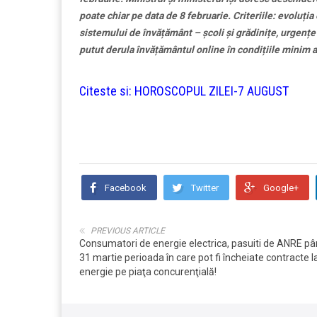
poate chiar pe data de 8 februarie. Criteriile: evoluț
sistemului de învățământ – școli și grădinițe, urgenț
putut derula învățământul online în condițiile minim a
Citeste si:
HOROSCOPUL ZILEI-7 AUGUST
Facebook
Twitter
Google+
PREVIOUS ARTICLE
Consumatori de energie electrica, pasuiti de ANRE pâ
31 martie perioada în care pot fi încheiate contracte l
energie pe piaţa concurenţială!