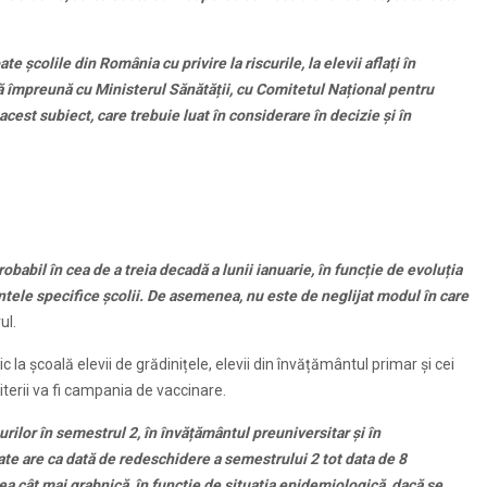
e școlile din România cu privire la riscurile, la elevii aflați în
ă împreună cu Ministerul Sănătății, cu Comitetul Național pentru
acest subiect, care trebuie luat în considerare în decizie și în
robabil în cea de a treia decadă a lunii ianuarie, în funcție de evoluția
ntele specifice școlii. De asemenea, nu este de neglijat modul în care
ul.
la școală elevii de grădinițele, elevii din învățământul primar și cei
iterii va fi campania de vaccinare.
urilor în semestrul 2, în învățământul preuniversitar și în
ate are ca dată de redeschidere a semestrului 2 tot data de 8
ea cât mai grabnică, în funcție de situația epidemiologică, dacă se