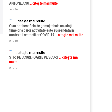
ANTONESCU!
... citește mai multe
496
... citește mai multe
Cum pot beneficia de șomaj tehnic salariații
firmelor a căror activitate este suspendată în
contextul restricțiilor COVID-19
... citește mai multe
3106
... citește mai multe
STIRI PE SCURT.FOARTE PE SCURT.
... citește mai
multe
3236