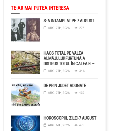
TE-AR MAI PUTEA INTERESA
S-A INTAMPLAT PE 7 AUGUST
AUG. 7TH, 2026
273
HAOS TOTAL PE VALEA
ALMĂJULUI! FURTUNA A
DISTRUS TOTUL ÎN CALEA EI –
COPACI CĂZUȚI, DRUMURI
AUG. 7TH, 2026
346
BLOCAȚE, CURENT TĂIAT ȘI
GRĂDINI DISTRUSE DE
GRINDINĂ!
DE PRIN JUDET ADUNATE
AUG. 7TH, 2026
437
HOROSCOPUL ZILEI-7 AUGUST
AUG. 6TH, 2026
478