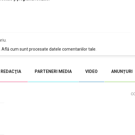
riu.
.
Află cum sunt procesate datele comentariilor tale
.
REDACŢIA
PARTENERI MEDIA
VIDEO
ANUNȚURI
C