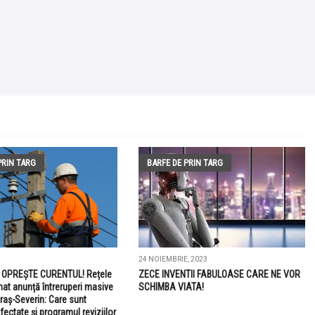
PRIN TARG
BARFE DE PRIN TARG
24 NOIEMBRIE, 2023
E OPREȘTE CURENTUL! Rețele
ZECE INVENTII FABULOASE CARE NE VOR
nat anunță întreruperi masive
SCHIMBA VIATA!
araș-Severin: Care sunt
afectate și programul reviziilor