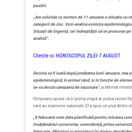
posibil.
„Am solicitat cu termen de 11 ianuarie o situație cu toat
categorii de risc. Vom analiza evoluția epidemiologic
Situații de Urgență, cei îndreptățiți să se pronunțe pe 
analiză”.
Citeste si:
HOROSCOPUL ZILEI-7 AUGUST
Decizia va fi luată după jumătatea lunii ianuarie, mai p
epidemiologică, în primul rând, și în funcție de eleme
se va derula campania de vaccinare”,
a afirmat ministr
Cîmpeanu spune că în prima etapă ar putea reveni fizic 
care au examene naționale. El a spus că unul dintre cr
„8 februarie este data planificată pentru reluarea curs
învățământul universitar, coincidență, prima universit
februarie. Ministrul și ministerul își doresc deschider