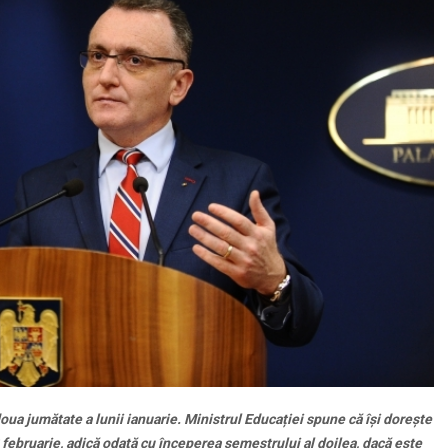
doua jumătate a lunii ianuarie. Ministrul Educației spune că își dorește
8 februarie, adică odată cu începerea semestrului al doilea, dacă este