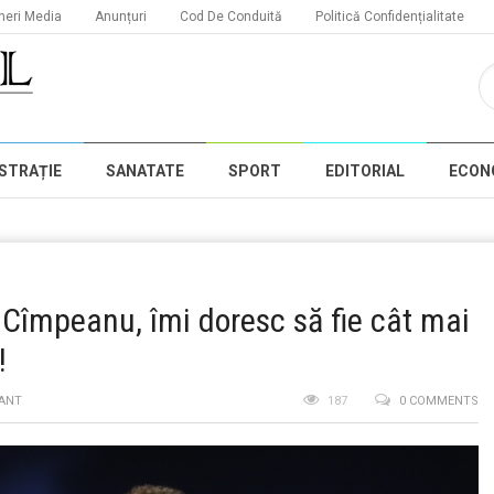
neri Media
Anunțuri
Cod De Conduită
Politică Confidențialitate
STRAȚIE
SANATATE
SPORT
EDITORIAL
ECON
l Cîmpeanu, îmi doresc să fie cât mai
!
ANT
187
0 COMMENTS