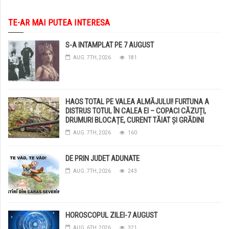
TE-AR MAI PUTEA INTERESA
S-A INTAMPLAT PE 7 AUGUST
AUG. 7TH, 2026
181
HAOS TOTAL PE VALEA ALMĂJULUI! FURTUNA A
DISTRUS TOTUL ÎN CALEA EI – COPACI CĂZUȚI,
DRUMURI BLOCAȚE, CURENT TĂIAT ȘI GRĂDINI
DISTRUSE DE GRINDINĂ!
AUG. 7TH, 2026
160
DE PRIN JUDET ADUNATE
AUG. 7TH, 2026
243
HOROSCOPUL ZILEI-7 AUGUST
AUG. 6TH, 2026
321