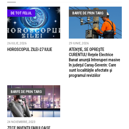
DE TOT FELUL
BARFE DE PRIN TARG
26 IULIE, 2026
29 IUNIE, 2026
HOROSCOPUL ZILEI-27 IULIE
ATENȚIE, SE OPREȘTE
CURENTUL! Rețele Electrice
Banat anunță întreruperi masive
în județul Caraș-Severin: Care
sunt localitățile afectate și
programul reviziilor
BARFE DE PRIN TARG
24 NOIEMBRIE, 2023
ZECE INVENTII FABULOASE