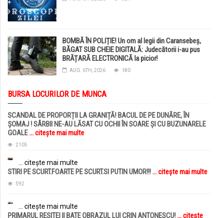
BOMBĂ ÎN POLIȚIE! Un om al legii din Caransebeș,
BĂGAT SUB CHEIE DIGITALĂ: Judecătorii i-au pus
BRĂȚARĂ ELECTRONICĂ la picior!
AUG. 6TH, 2026
180
BURSA LOCURILOR DE MUNCA
SCANDAL DE PROPORȚII LA GRANIȚĂ! BACUL DE PE DUNĂRE, ÎN
ȘOMAJ ! SÂRBII NE-AU LĂSAT CU OCHII ÎN SOARE ȘI CU BUZUNARELE
GOALE
... citește mai multe
2105
... citește mai multe
STIRI PE SCURT.FOARTE PE SCURT.SI PUTIN UMOR!!!
... citește mai multe
592
... citește mai multe
PRIMARUL RESITEI II BATE OBRAZUL LUI CRIN ANTONESCU!
... citește