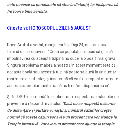
este necesar ca persoanele să stea la distanţă, iar încăperea să
fie foarte bine aerisită.
Citeste si:
HOROSCOPUL ZILEI-6 AUGUST
Raed Arafat a vorbit, marţi seară, la Digi 24, despre noua
tulpină de coronavirus: ”Ceea ce populaţia trebuie să ştie că
îmbolnăvirea cu această tulpină nu duce la o boală mai gravă.
Singura problemă majoră a noastră în acest moment este că
această boală sau această tulpină poate să ducă la un număr
mai mare de infectaţi şi înseamnă că va fi un impact mai mare
asupra sistemului sanitar dacă nu limităm răspândirea ei”.
Şeful DSU recomandă în continuarea respectarea măsurilor de
prevenire a răspândirii vistului.
”Dacă nu se respectă măsurile
de distanţare şi purtare a măştii şi numărul cazurilor creşte,
normal că aceste cazuri vor avea un procent care vor ajunge la
Terapie Intensivă. Vor avea un procent care ajunge la terapie