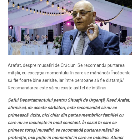
Arafat, despre musafiri de Crăciun: Se recomandă purtarea
măştii, cu excepţia momentului în care se mănâncă/ Încăperile
să fie foarte bine aerisite, iar între persoane să fie distanţă/
Recomandarea este să nu existe astfel de întâlniri
Şeful Departamentului pentru Situaţii de Urgenţă, Raed Arafat,
afirmă că, de aceste sărbători, este recomandat să nu se
primească vizite, nici chiar din partea membrilor familiei cu
care nu se locuieşte în mod constant. În cazul în care se
primesc totuşi musafiri, se recomandă purtarea măştii de
protecţie, mai puţin în momentul în care se mănânc. Atunci