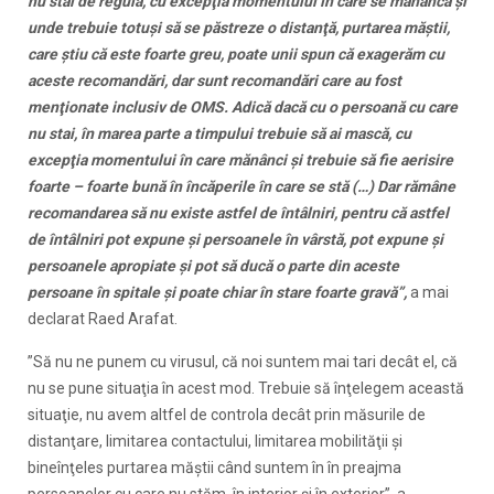
nu stai de regulă, cu excepţia momentului în care se mănâncă şi
unde trebuie totuşi să se păstreze o distanţă, purtarea măştii,
care ştiu că este foarte greu, poate unii spun că exagerăm cu
aceste recomandări, dar sunt recomandări care au fost
menţionate inclusiv de OMS. Adică dacă cu o persoană cu care
nu stai, în marea parte a timpului trebuie să ai mască, cu
excepţia momentului în care mănânci şi trebuie să fie aerisire
foarte – foarte bună în încăperile în care se stă (…) Dar rămâne
recomandarea să nu existe astfel de întâlniri, pentru că astfel
de întâlniri pot expune şi persoanele în vârstă, pot expune şi
persoanele apropiate şi pot să ducă o parte din aceste
persoane în spitale şi poate chiar în stare foarte gravă”,
a mai
declarat Raed Arafat.
”Să nu ne punem cu virusul, că noi suntem mai tari decât el, că
nu se pune situaţia în acest mod. Trebuie să înţelegem această
situaţie, nu avem altfel de controla decât prin măsurile de
distanţare, limitarea contactului, limitarea mobilităţii şi
bineînţeles purtarea măştii când suntem în în preajma
persoanelor cu care nu stăm, în interior şi în exterior”, a