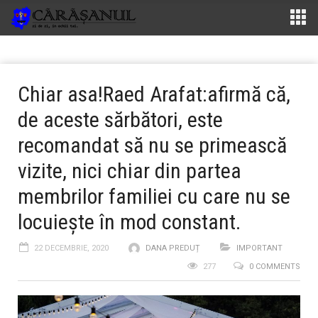
Chiar asa!Raed Arafat:afirmă că,
de aceste sărbători, este
recomandat să nu se primească
vizite, nici chiar din partea
membrilor familiei cu care nu se
locuieşte în mod constant.
22 DECEMBRIE, 2020
DANA PREDUȚ
IMPORTANT
277
0 COMMENTS