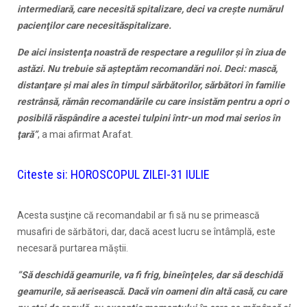
intermediară, care necesită spitalizare, deci va creşte numărul
pacienţilor care necesităspitalizare.
De aici insistenţa noastră de respectare a regulilor şi în ziua de
astăzi. Nu trebuie să aşteptăm recomandări noi. Deci: mască,
distanţare şi mai ales în timpul sărbătorilor, sărbători în familie
restrânsă, rămân recomandările cu care insistăm pentru a opri o
posibilă răspândire a acestei tulpini într-un mod mai serios în
ţară”
, a mai afirmat Arafat.
Citeste si:
HOROSCOPUL ZILEI-31 IULIE
Acesta susţine că recomandabil ar fi să nu se primească
musafiri de sărbători, dar, dacă acest lucru se întâmplă, este
necesară purtarea măştii.
”Să deschidă geamurile, va fi frig, bineînţeles, dar să deschidă
geamurile, să aerisească. Dacă vin oameni din altă casă, cu care