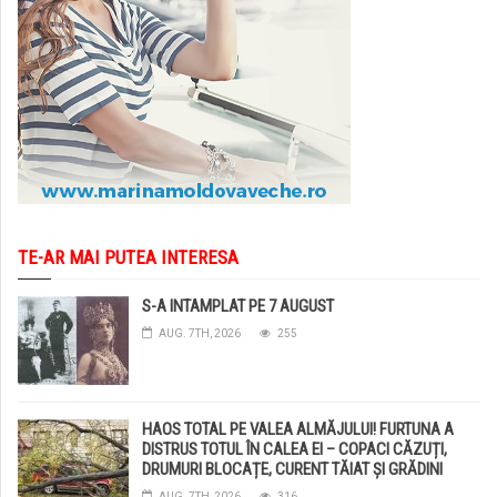
TE-AR MAI PUTEA INTERESA
S-A INTAMPLAT PE 7 AUGUST
AUG. 7TH, 2026
255
HAOS TOTAL PE VALEA ALMĂJULUI! FURTUNA A
DISTRUS TOTUL ÎN CALEA EI – COPACI CĂZUȚI,
DRUMURI BLOCAȚE, CURENT TĂIAT ȘI GRĂDINI
DISTRUSE DE GRINDINĂ!
AUG. 7TH, 2026
316