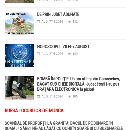
DE PRIN JUDET ADUNATE
AUG. 7TH, 2026
432
HOROSCOPUL ZILEI-7 AUGUST
AUG. 6TH, 2026
459
BOMBĂ ÎN POLIȚIE! Un om al legii din Caransebeș,
BĂGAT SUB CHEIE DIGITALĂ: Judecătorii i-au pus
BRĂȚARĂ ELECTRONICĂ la picior!
AUG. 6TH, 2026
185
BURSA LOCURILOR DE MUNCA
SCANDAL DE PROPORȚII LA GRANIȚĂ! BACUL DE PE DUNĂRE, ÎN
ȘOMAJ ! SÂRBII NE-AU LĂSAT CU OCHII ÎN SOARE ȘI CU BUZUNARELE