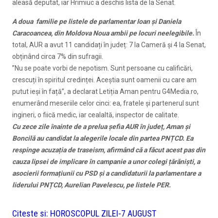
aleasă deputat, iar Hrimiuc a deschis lista de la Senat.
A doua familie pe listele de parlamentar Ioan și Daniela
Caracoancea, din Moldova Noua ambii pe locuri neelegibile.
În
total, AUR a avut 11 candidați în județ: 7 la Cameră și 4 la Senat,
obținând circa 7% din sufragii.
”Nu se poate vorbi de nepotism. Sunt persoane cu calificări,
crescuți în spiritul credinței. Aceștia sunt oamenii cu care am
putut ieși în față”, a declarat Letiția Aman pentru G4Media.ro,
enumerând meseriile celor cinci: ea, fratele și partenerul sunt
ingineri, o fiică medic, iar cealaltă, inspector de calitate.
Cu zece zile înainte de a prelua șefia AUR în județ, Aman și
Boncilă au candidat la alegerile locale din partea PNȚCD. Ea
respinge acuzația de traseism, afirmând că a făcut acest pas din
cauza lipsei de implicare în campanie a unor colegi țărăniști, a
asocierii formațiunii cu PSD și a candidaturii la parlamentare a
liderului PNȚCD, Aurelian Pavelescu, pe listele PER.
Citeste si:
HOROSCOPUL ZILEI-7 AUGUST