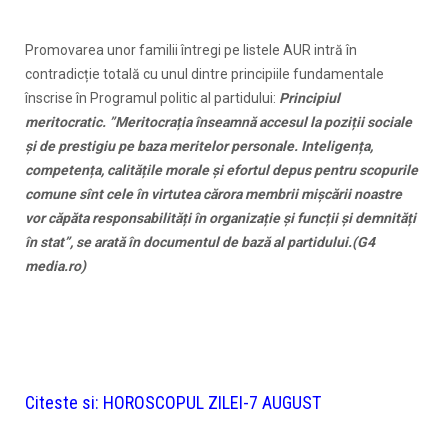
Promovarea unor familii întregi pe listele AUR intră în
contradicție totală cu unul dintre principiile fundamentale
înscrise în Programul politic al partidului:
Principiul
meritocratic. ”Meritocrația înseamnă accesul la poziții sociale
și de prestigiu pe baza meritelor personale. Inteligența,
competența, calitățile morale și efortul depus pentru scopurile
comune sînt cele în virtutea cărora membrii mișcării noastre
vor căpăta responsabilități în organizație și funcții și demnități
în stat”, se arată în documentul de bază al partidului.(G4
media.ro)
Citeste si:
HOROSCOPUL ZILEI-7 AUGUST