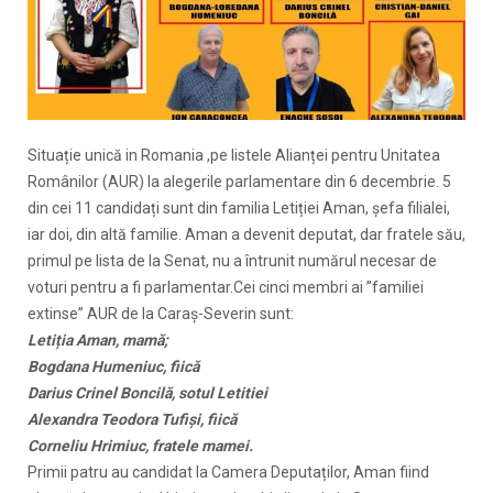
Situație unică in Romania ,pe listele Alianței pentru Unitatea
Românilor (AUR) la alegerile parlamentare din 6 decembrie. 5
din cei 11 candidați sunt din familia Letiției Aman, șefa filialei,
iar doi, din altă familie. Aman a devenit deputat, dar fratele său,
primul pe lista de la Senat, nu a întrunit numărul necesar de
voturi pentru a fi parlamentar.Cei cinci membri ai ”familiei
extinse” AUR de la Caraș-Severin sunt:
Letiția Aman, mamă;
Bogdana Humeniuc, fiică
Darius Crinel Boncilă, sotul Letitiei
Alexandra Teodora Tufiși, fiică
Corneliu Hrimiuc, fratele mamei.
Primii patru au candidat la Camera Deputaților, Aman fiind