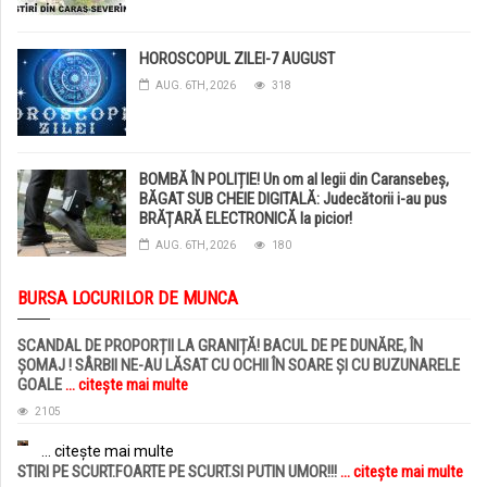
HOROSCOPUL ZILEI-7 AUGUST
AUG. 6TH, 2026
318
BOMBĂ ÎN POLIȚIE! Un om al legii din Caransebeș,
BĂGAT SUB CHEIE DIGITALĂ: Judecătorii i-au pus
BRĂȚARĂ ELECTRONICĂ la picior!
AUG. 6TH, 2026
180
BURSA LOCURILOR DE MUNCA
SCANDAL DE PROPORȚII LA GRANIȚĂ! BACUL DE PE DUNĂRE, ÎN
ȘOMAJ ! SÂRBII NE-AU LĂSAT CU OCHII ÎN SOARE ȘI CU BUZUNARELE
GOALE
... citește mai multe
2105
... citește mai multe
STIRI PE SCURT.FOARTE PE SCURT.SI PUTIN UMOR!!!
... citește mai multe