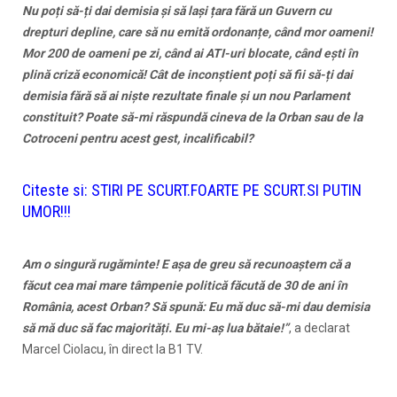
Nu poți să-ți dai demisia și să lași țara fără un Guvern cu
drepturi depline, care să nu emită ordonanțe, când mor oameni!
Mor 200 de oameni pe zi, când ai ATI-uri blocate, când ești în
plină criză economică! Cât de inconștient poți să fii să-ți dai
demisia fără să ai niște rezultate finale și un nou Parlament
constituit? Poate să-mi răspundă cineva de la Orban sau de la
Cotroceni pentru acest gest, incalificabil?
Citeste si:
STIRI PE SCURT.FOARTE PE SCURT.SI PUTIN
UMOR!!!
Am o singură rugăminte! E așa de greu să recunoaștem că a
făcut cea mai mare tâmpenie politică făcută de 30 de ani în
România, acest Orban? Să spună: Eu mă duc să-mi dau demisia
să mă duc să fac majorități. Eu mi-aș lua bătaie!”
, a declarat
Marcel Ciolacu, în direct la B1 TV.