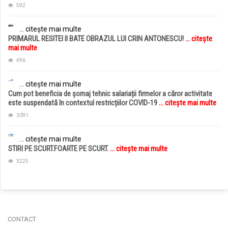
592
... citește mai multe
PRIMARUL RESITEI II BATE OBRAZUL LUI CRIN ANTONESCU!
... citește
mai multe
496
... citește mai multe
Cum pot beneficia de șomaj tehnic salariații firmelor a căror activitate
este suspendată în contextul restricțiilor COVID-19
... citește mai multe
3091
... citește mai multe
STIRI PE SCURT.FOARTE PE SCURT.
... citește mai multe
3225
jucarii copii
magazin copii
CONTACT