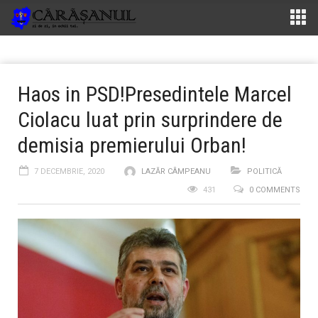
Haos in PSD!Presedintele Marcel
Ciolacu luat prin surprindere de
demisia premierului Orban!
7 DECEMBRIE, 2020
LAZĂR CÂMPEANU
POLITICĂ
431
0 COMMENTS