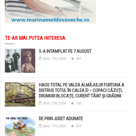
TE-AR MAI PUTEA INTERESA
S-A INTAMPLAT PE 7 AUGUST
AUG. 7TH, 2026
181
HAOS TOTAL PE VALEA ALMĂJULUI! FURTUNA A
DISTRUS TOTUL ÎN CALEA EI – COPACI CĂZUȚI,
DRUMURI BLOCAȚE, CURENT TĂIAT ȘI GRĂDINI
DISTRUSE DE GRINDINĂ!
AUG. 7TH, 2026
160
DE PRIN JUDET ADUNATE
AUG. 7TH, 2026
241