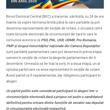
Biroul Electoral Central (BEC) a transmis, sâmbătă, cu 24 de ore
înainte să expire termenul limită până la care partidele își pot
desemna reprezentanții din secțiile de votare, o circulară către
toate birourile electorale de circumscripții din țară în care le
comunică acestora că
PSD, PNL, USR, UDMR, Pro Romania,
PMP și Grupul minorităților naționale din Camera Deputaților
sunt partidele parlamentare care pot desemna în prima etapă
oameni în secțiile de votare la alegerile parlamentare din 6
decembrie. Urmează să fie tras la sorți, în a doua etapă, un al
optulea partid care va avea reprezentant în secțiile de votare.
Acest partid va fi neparlamentar, dar obligatoriu participant în
alegeri.
Un partid politic este considerat participant în alegeri într-o
circumscripție electorală dacă a propus cel puțin o candidatură
definitivă pentru oricare dintre funcțiile de senator sau deputat
în circumscripția electorală respectivă.