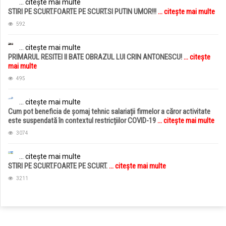
... citește mai multe
STIRI PE SCURT.FOARTE PE SCURT.SI PUTIN UMOR!!!
... citește mai multe
592
... citește mai multe
PRIMARUL RESITEI II BATE OBRAZUL LUI CRIN ANTONESCU!
... citește
mai multe
495
... citește mai multe
Cum pot beneficia de șomaj tehnic salariații firmelor a căror activitate
este suspendată în contextul restricțiilor COVID-19
... citește mai multe
3074
... citește mai multe
STIRI PE SCURT.FOARTE PE SCURT.
... citește mai multe
3211
jucarii copii
magazin copii