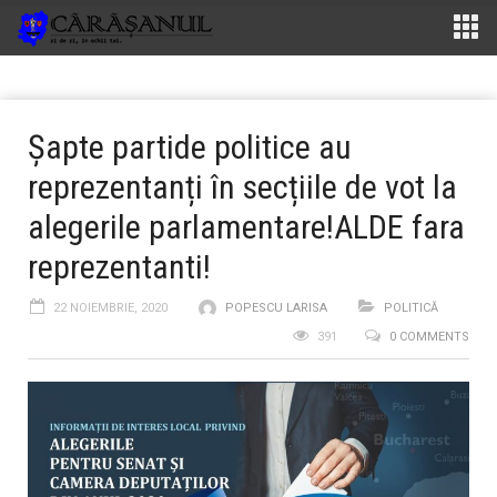
Şapte partide politice au
reprezentanți în secțiile de vot la
alegerile parlamentare!ALDE fara
reprezentanti!
22 NOIEMBRIE, 2020
POPESCU LARISA
POLITICĂ
391
0 COMMENTS