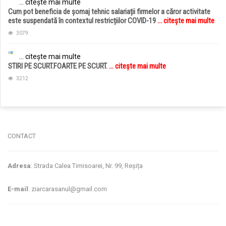
... citește mai multe
Cum pot beneficia de șomaj tehnic salariații firmelor a căror activitate
este suspendată în contextul restricțiilor COVID-19
... citește mai multe
3079
... citește mai multe
STIRI PE SCURT.FOARTE PE SCURT.
... citește mai multe
3212
jucarii copii
magazin copii
CONTACT
Adresa
: Strada Calea Timisoarei, Nr. 99, Reșița
E-mail
: ziarcarasanul@gmail.com