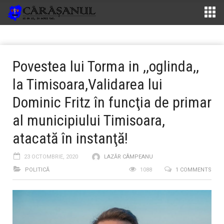
Povestea lui Torma in ,,oglinda,,
la Timisoara,Validarea lui
Dominic Fritz în funcţia de primar
al municipiului Timisoara,
atacată în instanţă!
23 OCTOMBRIE, 2020
LAZĂR CÂMPEANU
POLITICĂ
1088
1 COMMENTS