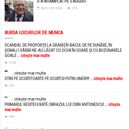
S-A INTAMPLAT PE 5 AUGUST
AUG. 5TH, 2026
210
BURSA LOCURILOR DE MUNCA
SCANDAL DE PROPORȚII LA GRANIȚĂ! BACUL DE PE DUNĂRE, ÎN
ȘOMAJ ! SÂRBII NE-AU LĂSAT CU OCHII ÎN SOARE ȘI CU BUZUNARELE
GOALE
... citește mai multe
2105
... citește mai multe
STIRI PE SCURT.FOARTE PE SCURT.SI PUTIN UMOR!!!
... citește mai multe
592
... citește mai multe
PRIMARUL RESITEI II BATE OBRAZUL LUI CRIN ANTONESCU!
... citește
mai multe
495