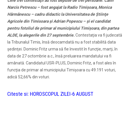
Cele trei contestaţii au fost depuse de trei persoane: Călin
Narcis Petrescu – fost angajat la Radio Timişoara, Monica
Hărmănescu – cadru didactic la Universitatea de Ştiinţe
Agricole din Timisoara şi Adrian Popescu – şi el candidat
pentru fotoliul de primar al municipiului Timişoara, din partea
ALDE, la alegerile din 27 septembrie.
Contestaţia va fi judecată
la Tribunalul Timis, însă deocamdată nu a fost stabilită data
şedinţei. Dominic Fritz urma să fie învestit în funcţie, marţi, în
data de 27 octombrie a.c., însă preluarea mandatului va fi
amânată. Candidatul USR-PLUS, Dominic Fritz, a fost ales în
funcţia de primar al municipiului Timişoara cu 49.191 voturi,
adică 52,66% din voturi.
Citeste si:
HOROSCOPUL ZILEI-6 AUGUST