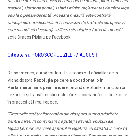
de 24 de ore să aibă acces la concediu de odihnă plătit, concediu
medical, ajutor de șomaj, salariu minim reglementat de către lege
sau la o pensie decentă. Această măsură este contrară
principiului non-discriminării consacrat de tratatele europene și
este menită să descurajeze libera circulație a forței de muncă”
,
scrie Dragoș Pîslaru pe Facebook.
Citeste si:
HOROSCOPUL ZILEI-7 AUGUST
De asemenea, eurodeputatul le-a reamintit oficialilor de la
Viena despre
Rezoluția pe care a coordonat-o în
Parlamentul European în iunie
, privind drepturile muncitorilor
sezonieri și transfrontalieri, ale cărei recomandări trebuie puse
în practică cât mai repede.
”Drepturile cetățenilor români din diaspora sunt o prioritate
pentru mine. În continuare ne puteți semnala abuzuri ale
legislației muncii și cere ajutorul în legătură cu situația în care vă
aflați prin
e-mail la reneweurope.diaspora@europarl.europa.eu