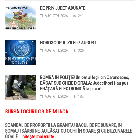
DE PRIN JUDET ADUNATE
AUG. 7TH, 2026
244
HOROSCOPUL ZILEI-7 AUGUST
AUG. 6TH, 2026
326
BOMBĂ ÎN POLIȚIE! Un om al legii din Caransebeș,
BĂGAT SUB CHEIE DIGITALĂ: Judecătorii i-au pus
BRĂȚARĂ ELECTRONICĂ la picior!
AUG. 6TH, 2026
182
BURSA LOCURILOR DE MUNCA
SCANDAL DE PROPORȚII LA GRANIȚĂ! BACUL DE PE DUNĂRE, ÎN
ȘOMAJ ! SÂRBII NE-AU LĂSAT CU OCHII ÎN SOARE ȘI CU BUZUNARELE
GOALE
... citește mai multe