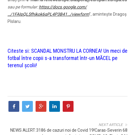
sau pe formular:
https://docs.google.com/
…/1FAIpQLSfhjkok6qPL4P3B41…/viewform
”, amintește Dragoș
Pîslaru.
Citeste si:
SCANDAL MONSTRU LA CORNEA! Un meci de
fotbal între copii s-a transformat într-un MĂCEL pe
terenul școlii!
NEXT ARTICLE
NEWS ALERT:3186 de cazuri noi de Covid 19!Caras-Severin 68