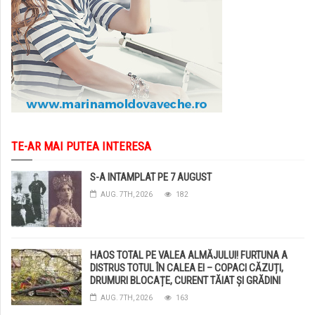
TE-AR MAI PUTEA INTERESA
S-A INTAMPLAT PE 7 AUGUST
AUG. 7TH, 2026
182
HAOS TOTAL PE VALEA ALMĂJULUI! FURTUNA A
DISTRUS TOTUL ÎN CALEA EI – COPACI CĂZUȚI,
DRUMURI BLOCAȚE, CURENT TĂIAT ȘI GRĂDINI
DISTRUSE DE GRINDINĂ!
AUG. 7TH, 2026
163