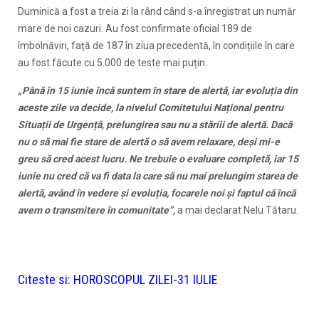
Duminică a fost a treia zi la rând când s-a înregistrat un număr
mare de noi cazuri. Au fost confirmate oficial 189 de
îmbolnăviri, față de 187 în ziua precedentă, în condițiile în care
au fost făcute cu 5.000 de teste mai puțin.
„Până în 15 iunie încă suntem în stare de alertă, iar evoluția din
aceste zile va decide, la nivelul Comitetului Național pentru
Situații de Urgență, prelungirea sau nu a stăriii de alertă. Dacă
nu o să mai fie stare de alertă o să avem relaxare, deși mi-e
greu să cred acest lucru. Ne trebuie o evaluare completă, iar 15
iunie nu cred că va fi data la care să nu mai prelungim starea de
alertă, având în vedere și evoluția, focarele noi și faptul că încă
avem o transmitere în comunitate”,
a mai declarat Nelu Tătaru.
Citeste si:
HOROSCOPUL ZILEI-31 IULIE