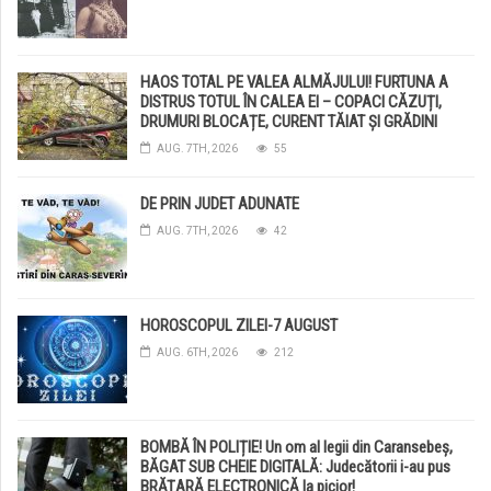
HAOS TOTAL PE VALEA ALMĂJULUI! FURTUNA A
DISTRUS TOTUL ÎN CALEA EI – COPACI CĂZUȚI,
DRUMURI BLOCAȚE, CURENT TĂIAT ȘI GRĂDINI
DISTRUSE DE GRINDINĂ!
AUG. 7TH, 2026
55
DE PRIN JUDET ADUNATE
AUG. 7TH, 2026
42
HOROSCOPUL ZILEI-7 AUGUST
AUG. 6TH, 2026
212
BOMBĂ ÎN POLIȚIE! Un om al legii din Caransebeș,
BĂGAT SUB CHEIE DIGITALĂ: Judecătorii i-au pus
BRĂȚARĂ ELECTRONICĂ la picior!