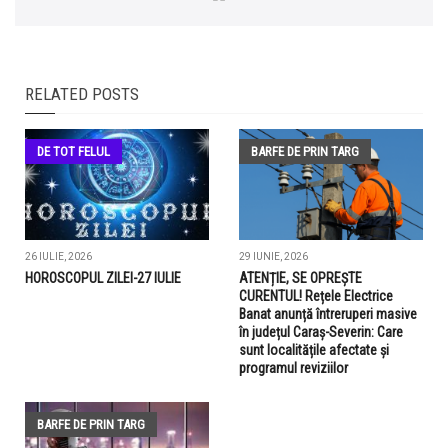
RELATED POSTS
DE TOT FELUL
BARFE DE PRIN TARG
26 IULIE, 2026
29 IUNIE, 2026
HOROSCOPUL ZILEI-27 IULIE
ATENȚIE, SE OPREȘTE
CURENTUL! Rețele Electrice
Banat anunță întreruperi masive
în județul Caraș-Severin: Care
sunt localitățile afectate și
programul reviziilor
BARFE DE PRIN TARG