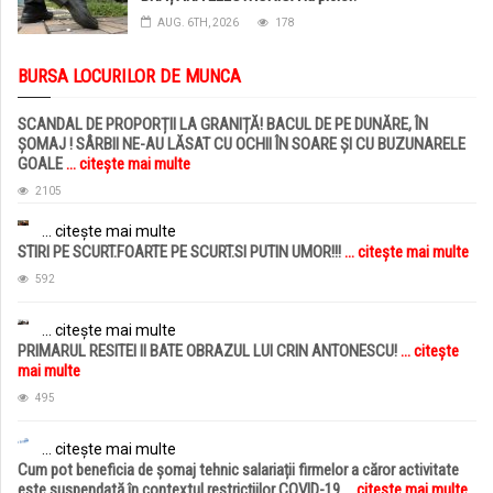
AUG. 6TH, 2026
178
BURSA LOCURILOR DE MUNCA
SCANDAL DE PROPORȚII LA GRANIȚĂ! BACUL DE PE DUNĂRE, ÎN
ȘOMAJ ! SÂRBII NE-AU LĂSAT CU OCHII ÎN SOARE ȘI CU BUZUNARELE
GOALE
... citește mai multe
2105
... citește mai multe
STIRI PE SCURT.FOARTE PE SCURT.SI PUTIN UMOR!!!
... citește mai multe
592
... citește mai multe
PRIMARUL RESITEI II BATE OBRAZUL LUI CRIN ANTONESCU!
... citește
mai multe
495
... citește mai multe
Cum pot beneficia de șomaj tehnic salariații firmelor a căror activitate
este suspendată în contextul restricțiilor COVID-19
... citește mai multe