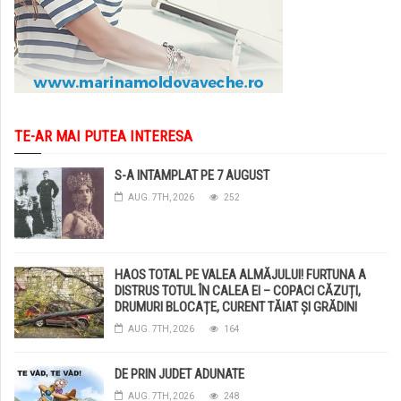
TE-AR MAI PUTEA INTERESA
S-A INTAMPLAT PE 7 AUGUST
AUG. 7TH, 2026
252
HAOS TOTAL PE VALEA ALMĂJULUI! FURTUNA A
DISTRUS TOTUL ÎN CALEA EI – COPACI CĂZUȚI,
DRUMURI BLOCAȚE, CURENT TĂIAT ȘI GRĂDINI
DISTRUSE DE GRINDINĂ!
AUG. 7TH, 2026
164
DE PRIN JUDET ADUNATE
AUG. 7TH, 2026
248