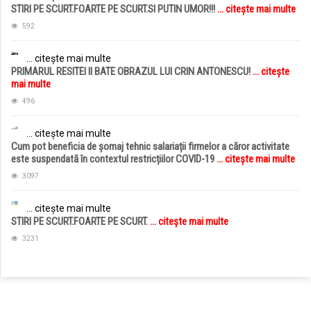
STIRI PE SCURT.FOARTE PE SCURT.SI PUTIN UMOR!!!
... citește mai multe
592
... citește mai multe
PRIMARUL RESITEI II BATE OBRAZUL LUI CRIN ANTONESCU!
... citește
mai multe
496
... citește mai multe
Cum pot beneficia de șomaj tehnic salariații firmelor a căror activitate
este suspendată în contextul restricțiilor COVID-19
... citește mai multe
3097
... citește mai multe
STIRI PE SCURT.FOARTE PE SCURT.
... citește mai multe
3231
jucarii copii
magazin copii