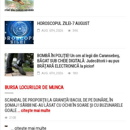
HOROSCOPUL ZILEI-7 AUGUST
AUG. 6TH, 2026
346
BOMBĂ ÎN POLIȚIE! Un om al legii din Caransebeș,
BĂGAT SUB CHEIE DIGITALĂ: Judecătorii i-au pus
BRĂȚARĂ ELECTRONICĂ la picior!
AUG. 6TH, 2026
183
BURSA LOCURILOR DE MUNCA
SCANDAL DE PROPORȚII LA GRANIȚĂ! BACUL DE PE DUNĂRE, ÎN
ȘOMAJ ! SÂRBII NE-AU LĂSAT CU OCHII ÎN SOARE ȘI CU BUZUNARELE
GOALE
... citește mai multe
2105
... citește mai multe