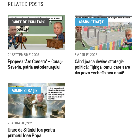
RELATED POSTS
BARFE DE PRIN TARG
ADMINISTRAŢIE
24 SEPTEMBRIE, 2025
3 APRILIE, 2025
Epopeea ‘Am Cameră’ – Caraș-
Când joaca devine strategie
Severin, patria autodenunțului
politică: Ţiţirigă, omul care sare
din poza veche în cea nouă!
ADMINISTRAŢIE
7 IANUARIE, 2025
Urare de Sfântul Ion pentru
primarul Ioan Popa