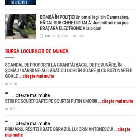
BOMBĂ ÎN POLIȚIE! Un om al legii din Caransebeș,
BĂGAT SUB CHEIE DIGITALĂ: Judecătorii i-au pus
BRĂȚARĂ ELECTRONICĂ la picior!
AUG. 6TH, 2026
188
BURSA LOCURILOR DE MUNCA
SCANDAL DE PROPORȚII LA GRANIȚĂ! BACUL DE PE DUNĂRE, ÎN
ȘOMAJ ! SÂRBII NE-AU LĂSAT CU OCHII ÎN SOARE ȘI CU BUZUNARELE
GOALE
... citește mai multe
2107
... citește mai multe
STIRI PE SCURT.FOARTE PE SCURT.SI PUTIN UMOR!!!
... citește mai multe
592
... citește mai multe
PRIMARUL RESITEI II BATE OBRAZUL LUI CRIN ANTONESCU!
... citește
mai multe