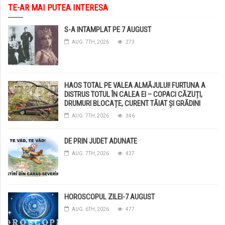
TE-AR MAI PUTEA INTERESA
S-A INTAMPLAT PE 7 AUGUST
AUG. 7TH, 2026
273
HAOS TOTAL PE VALEA ALMĂJULUI! FURTUNA A
DISTRUS TOTUL ÎN CALEA EI – COPACI CĂZUȚI,
DRUMURI BLOCAȚE, CURENT TĂIAT ȘI GRĂDINI
DISTRUSE DE GRINDINĂ!
AUG. 7TH, 2026
346
DE PRIN JUDET ADUNATE
AUG. 7TH, 2026
437
HOROSCOPUL ZILEI-7 AUGUST
AUG. 6TH, 2026
477