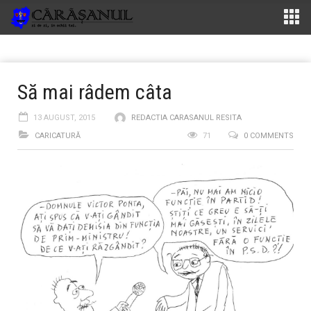
Să mai râdem câta
13 AUGUST, 2015
REDACTIA CARASANUL RESITA
CARICATURĂ
71
0 COMMENTS