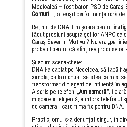
Mocioalcă – fost baron PSD de Caraș-S
Conturi
–, a reușit performanța rară de 
Reținut de DNA Timișoara pentru
instig
făcut presiuni asupra șefilor ANPC ca 
Caraș-Severin. Motivul? Nu era „pe linie
probabil pentru că sfințirea produselor
Și acum scena-cheie:
DNA l-a cablat pe Nedelcea, să facă fl
simplă, ca la manual: să stea calm și s
transformat din agent de influență în
ag
A scris pe telefon:
„Am cameră”
, i-a a
mișcare inteligentă, a întors telefonul
de camera… care filma fix pentru DNA.
Practic, omul s-a denunțat singur, în dir
stiloul de ciudă că n-a inventat așa cev