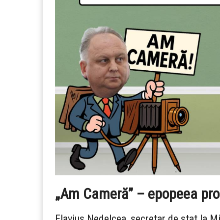
„Am Cameră” – epopeea prost
Flavius Nedelcea, secretar de stat la Mi