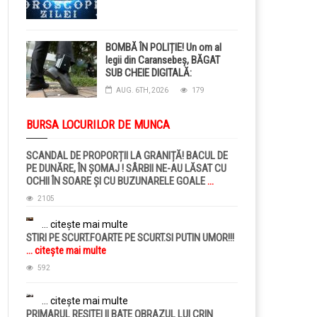
BOMBĂ ÎN POLIȚIE! Un om al
legii din Caransebeș, BĂGAT
SUB CHEIE DIGITALĂ:
Judecătorii i-au pus BRĂȚARĂ
AUG. 6TH, 2026
179
ELECTRONICĂ la picior!
BURSA LOCURILOR DE MUNCA
SCANDAL DE PROPORȚII LA GRANIȚĂ! BACUL DE
PE DUNĂRE, ÎN ȘOMAJ ! SÂRBII NE-AU LĂSAT CU
OCHII ÎN SOARE ȘI CU BUZUNARELE GOALE
...
citește mai multe
2105
... citește mai multe
STIRI PE SCURT.FOARTE PE SCURT.SI PUTIN UMOR!!!
... citește mai multe
592
... citește mai multe
PRIMARUL RESITEI II BATE OBRAZUL LUI CRIN