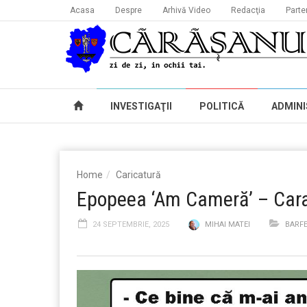
Acasa
Despre
Arhivă Video
Redacţia
Parte
INVESTIGAŢII
POLITICĂ
ADMINI
Home
Caricatură
Epopeea ‘Am Cameră’ – Caraș
24 SEPTEMBRIE, 2025
MIHAI MATEI
BARFE