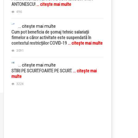
ANTONESCU!
... citește mai multe
496
... citește mai multe
Cum pot beneficia de șomaj tehnic salariații
firmelor a căror activitate este suspendată în
contextul restricțiilor COVID-19
... citește mai multe
3091
... citește mai multe
STIRI PE SCURT.FOARTE PE SCURT.
... citește mai
multe
3224