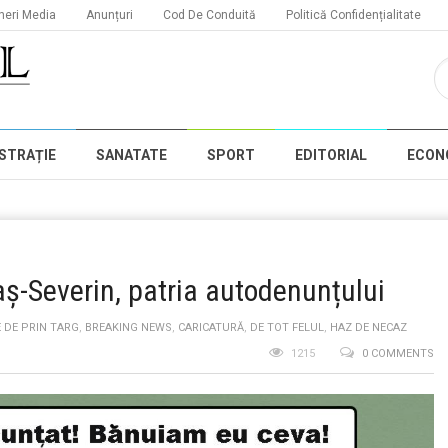
neri Media
Anunțuri
Cod De Conduită
Politică Confidențialitate
STRAȚIE
SANATATE
SPORT
EDITORIAL
ECON
-Severin, patria autodenunțului
 DE PRIN TARG
,
BREAKING NEWS
,
CARICATURĂ
,
DE TOT FELUL
,
HAZ DE NECAZ
1215
0 COMMENTS