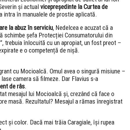
everin și actual
vicepreședinte la Curtea de
a intra în manualele de prostie aplicată.
are la abuz în serviciu
, Nedelcea e acuzat că a
să schimbe șefa Protecției Consumatorului din
”, trebuia înlocuită cu un apropiat, un fost preot –
 expirate e o competență de nișă.
agrant cu Mocioalcă. Omul avea o singură misiune –
ă lase camera să filmeze. Dar Flavius s-a
ent de râs
.
rătat mesajul lui Mocioalcă și, crezând că face o
 spre masă. Rezultatul? Mesajul a rămas înregistrat
ect și color. Dacă mai trăia Caragiale, își rupea
a.