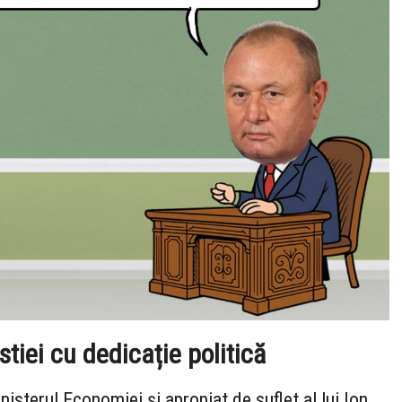
iei cu dedicație politică
nisterul Economiei și apropiat de suflet al lui Ion