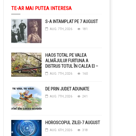
TE-AR MAI PUTEA INTERESA
S-A INTAMPLAT PE 7 AUGUST
AUG. 7TH, 2026
181
HAOS TOTAL PE VALEA
ALMĂJULUI! FURTUNA A
DISTRUS TOTUL ÎN CALEA EI –
COPACI CĂZUȚI, DRUMURI
AUG. 7TH, 2026
160
BLOCAȚE, CURENT TĂIAT ȘI
GRĂDINI DISTRUSE DE
GRINDINĂ!
DE PRIN JUDET ADUNATE
AUG. 7TH, 2026
241
HOROSCOPUL ZILEI-7 AUGUST
AUG. 6TH, 2026
318