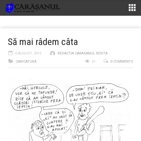
Să mai râdem câta
6 AUGUST, 2015
REDACTIA CARASANUL RESITA
CARICATURĂ
61
0 COMMENTS