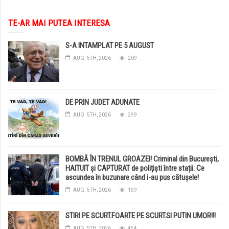
TE-AR MAI PUTEA INTERESA
S-A INTAMPLAT PE 5 AUGUST
AUG. 5TH, 2026
209
DE PRIN JUDET ADUNATE
AUG. 5TH, 2026
299
BOMBĂ ÎN TRENUL GROAZEI! Criminal din București,
HAITUIT și CAPTURAT de polițiști între stații: Ce
ascundea în buzunare când i-au pus cătușele!
AUG. 5TH, 2026
159
STIRI PE SCURT.FOARTE PE SCURT.SI PUTIN UMOR!!!
AUG. 5TH, 2026
454