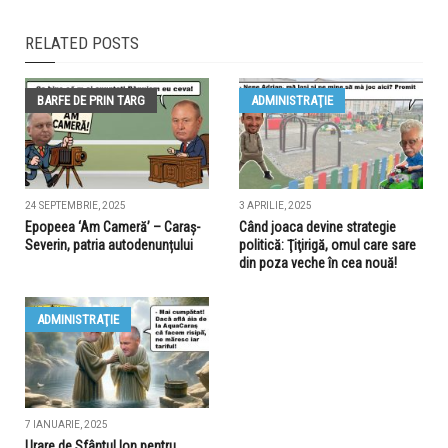
RELATED POSTS
BARFE DE PRIN TARG
ADMINISTRAŢIE
24 SEPTEMBRIE, 2025
3 APRILIE, 2025
Epopeea ‘Am Cameră’ – Caraș-
Când joaca devine strategie
Severin, patria autodenunțului
politică: Ţiţirigă, omul care sare
din poza veche în cea nouă!
ADMINISTRAŢIE
7 IANUARIE, 2025
Urare de Sfântul Ion pentru