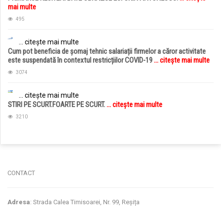
mai multe
495
... citește mai multe
Cum pot beneficia de șomaj tehnic salariații firmelor a căror activitate
este suspendată în contextul restricțiilor COVID-19
... citește mai multe
3074
... citește mai multe
STIRI PE SCURT.FOARTE PE SCURT.
... citește mai multe
3210
jucarii copii
magazin copii
CONTACT
Adresa
: Strada Calea Timisoarei, Nr. 99, Reșița