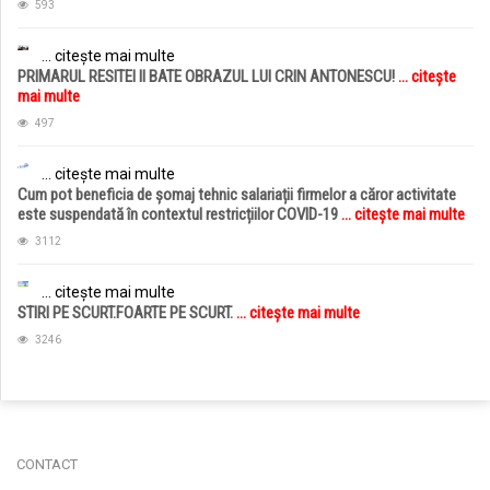
593
... citește mai multe
PRIMARUL RESITEI II BATE OBRAZUL LUI CRIN ANTONESCU!
... citește
mai multe
497
... citește mai multe
Cum pot beneficia de șomaj tehnic salariații firmelor a căror activitate
este suspendată în contextul restricțiilor COVID-19
... citește mai multe
3112
... citește mai multe
STIRI PE SCURT.FOARTE PE SCURT.
... citește mai multe
3246
jucarii copii
magazin copii
CONTACT