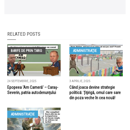
RELATED POSTS
BARFE DE PRIN TARG
ADMINISTRAŢIE
24 SEPTEMBRIE, 2025
3 APRILIE, 2025
Epopeea ‘Am Cameră’ – Caraș-
Când joaca devine strategie
Severin, patria autodenunțului
politică: Ţiţirigă, omul care sare
din poza veche în cea nouă!
ADMINISTRAŢIE