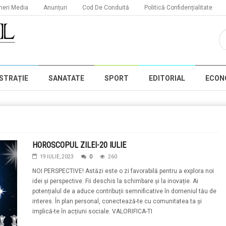
neri Media
Anunțuri
Cod De Conduită
Politică Confidențialitate
STRAȚIE
SANATATE
SPORT
EDITORIAL
ECON
HOROSCOPUL ZILEI-20 IULIE
19 IULIE, 2023
0
260
NOI PERSPECTIVE! Astăzi este o zi favorabilă pentru a explora noi
idei și perspective. Fii deschis la schimbare și la inovație. Ai
potențialul de a aduce contribuții semnificative în domeniul tău de
interes. În plan personal, conectează-te cu comunitatea ta și
implică-te în acțiuni sociale. VALORIFICA-TI