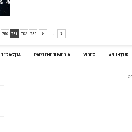
750
751
752
753
...
REDACŢIA
PARTENERI MEDIA
VIDEO
ANUNȚURI
C