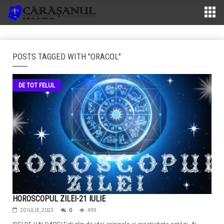
POSTS TAGGED WITH "ORACOL"
DE TOT FELUL
HOROSCOPUL ZILEI-21 IULIE
20 IULIE, 2023
0
499