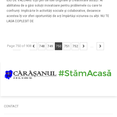
IDEI DE VALOARE! Ești plin de idei originale și creativitate astăzi. Ai
abilitatea de a găsi soluții inovatoare pentru problemele cu care te
confrunți. Implică-te în activități sociale și colaborative, deoarece
acestea îți vor oferi oportunități de a-ți împărtăși viziunea cu alții. NU TE
LASA COPLESIT DE
Page 750 of 908
...
748
749
750
751
752
...
CONTACT