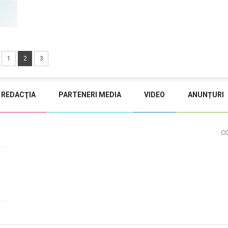
1
2
3
REDACŢIA
PARTENERI MEDIA
VIDEO
ANUNȚURI
C