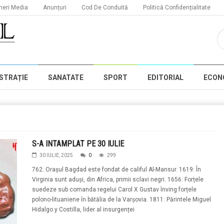
neri Media
Anunțuri
Cod De Conduită
Politică Confidențialitate
STRAȚIE
SANATATE
SPORT
EDITORIAL
ECON
S-A INTAMPLAT PE 30 IULIE
30 IULIE, 2025
0
299
762: Orașul Bagdad este fondat de califul Al-Mansur. 1619: În
Virginia sunt aduși, din Africa, primii sclavi negri. 1656: Forțele
suedeze sub comanda regelui Carol X Gustav înving forțele
polono-lituaniene în bătălia de la Varșovia. 1811: Părintele Miguel
Hidalgo y Costilla, lider al insurgenței