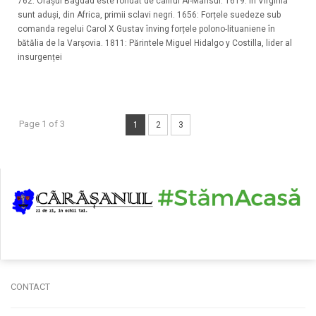
762: Orașul Bagdad este fondat de califul Al-Mansur. 1619: În Virginia
sunt aduși, din Africa, primii sclavi negri. 1656: Forțele suedeze sub
comanda regelui Carol X Gustav înving forțele polono-lituaniene în
bătălia de la Varșovia. 1811: Părintele Miguel Hidalgo y Costilla, lider al
insurgenței
Page 1 of 3
1
2
3
CONTACT