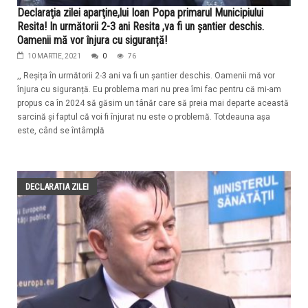
Declaraţia zilei aparţine,lui Ioan Popa primarul Municipiului
Resita! In următorii 2-3 ani Resita ,va fi un șantier deschis.
Oamenii mă vor înjura cu siguranță!
10 MARTIE, 2021
0
76
,, Reșița în următorii 2-3 ani va fi un șantier deschis. Oamenii mă vor
înjura cu siguranță. Eu problema mari nu prea îmi fac pentru că mi-am
propus ca în 2024 să găsim un tânăr care să preia mai departe această
sarcină și faptul că voi fi înjurat nu este o problemă. Totdeauna așa
este, când se întâmplă
DECLARATIA ZILEI