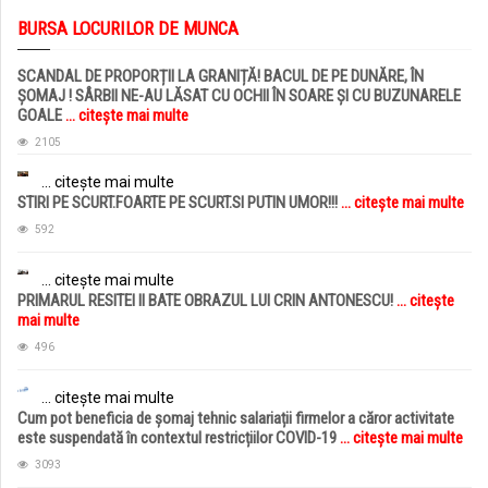
BURSA LOCURILOR DE MUNCA
SCANDAL DE PROPORȚII LA GRANIȚĂ! BACUL DE PE DUNĂRE, ÎN
ȘOMAJ ! SÂRBII NE-AU LĂSAT CU OCHII ÎN SOARE ȘI CU BUZUNARELE
GOALE
... citește mai multe
2105
... citește mai multe
STIRI PE SCURT.FOARTE PE SCURT.SI PUTIN UMOR!!!
... citește mai multe
592
... citește mai multe
PRIMARUL RESITEI II BATE OBRAZUL LUI CRIN ANTONESCU!
... citește
mai multe
496
... citește mai multe
Cum pot beneficia de șomaj tehnic salariații firmelor a căror activitate
este suspendată în contextul restricțiilor COVID-19
... citește mai multe
3093