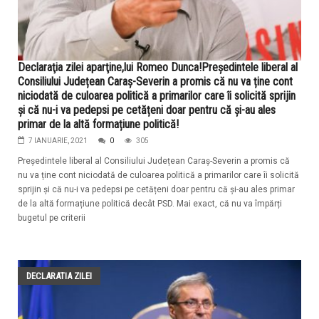
Declaraţia zilei aparţine,lui Romeo Dunca!Președintele liberal al
Consiliului Județean Caraș-Severin a promis că nu va ține cont
niciodată de culoarea politică a primarilor care îi solicită sprijin
și că nu-i va pedepsi pe cetățeni doar pentru că și-au ales
primar de la altă formațiune politică!
7 IANUARIE, 2021
0
305
Președintele liberal al Consiliului Județean Caraș-Severin a promis că
nu va ține cont niciodată de culoarea politică a primarilor care îi solicită
sprijin și că nu-i va pedepsi pe cetățeni doar pentru că și-au ales primar
de la altă formațiune politică decât PSD. Mai exact, că nu va împărți
bugetul pe criterii
DECLARATIA ZILEI