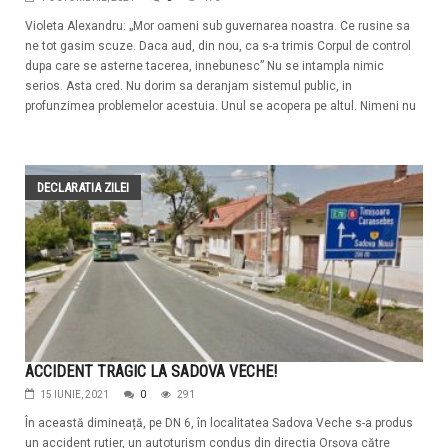
Violeta Alexandru: „Mor oameni sub guvernarea noastra. Ce rusine sa
ne tot gasim scuze. Daca aud, din nou, ca s-a trimis Corpul de control
dupa care se asterne tacerea, innebunesc” Nu se intampla nimic
serios. Asta cred. Nu dorim sa deranjam sistemul public, in
profunzimea problemelor acestuia. Unul se acopera pe altul. Nimeni nu
DECLARATIA ZILEI
ACCIDENT TRAGIC LA SADOVA VECHE!
15 IUNIE, 2021
0
291
În această dimineață, pe DN 6, în localitatea Sadova Veche s-a produs
un accident rutier, un autoturism condus din direcția Orșova către