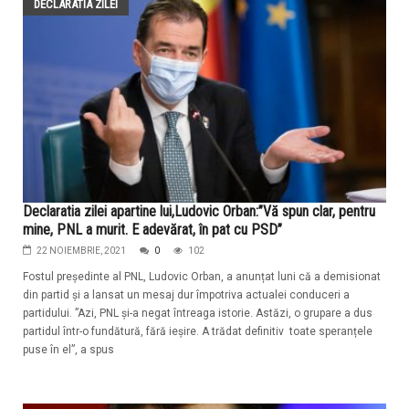
DECLARATIA ZILEI
Declaratia zilei apartine lui,Ludovic Orban:”Vă spun clar, pentru
mine, PNL a murit. E adevărat, în pat cu PSD”
22 NOIEMBRIE, 2021
0
102
Fostul președinte al PNL, Ludovic Orban, a anunțat luni că a demisionat
din partid și a lansat un mesaj dur împotriva actualei conduceri a
partidului. ”Azi, PNL și-a negat întreaga istorie. Astăzi, o grupare a dus
partidul într-o fundătură, fără ieșire. A trădat definitiv toate speranțele
puse în el”, a spus