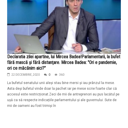
Declaratia zilei apartine, lui Mircea Badea!Parlamentarii, la bufet
fără mască şi fără distanţare. Mircea Badea: "Ori e pandemie,
ori ce măcănim aici?"
22 DECEMBRIE, 2020
0
360
La bufetul senatului unii aleși stau bine mersi și iau prânzul la mese.
Asta deși bufetul vinde doar la pachet iar pe mese scrie foarte clar că
accesul este restricționat.Zeci de mii de antreprenori au pus lacătul pe
ușă ca să respecte indicațiile parlamentului și ale guvernului. Sute de
mii de oameni au fost trimiși în