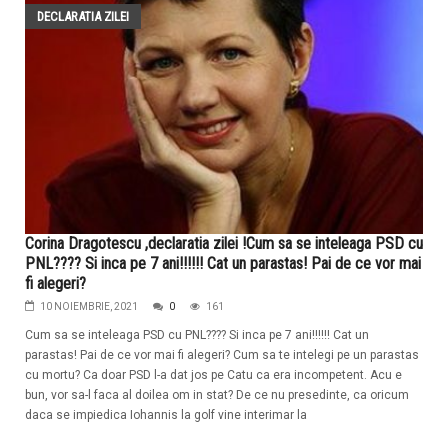
DECLARATIA ZILEI
Corina Dragotescu ,declaratia zilei !Cum sa se inteleaga PSD cu
PNL???? Si inca pe 7 ani!!!!!! Cat un parastas! Pai de ce vor mai
fi alegeri?
10 NOIEMBRIE, 2021
0
161
Cum sa se inteleaga PSD cu PNL???? Si inca pe 7 ani!!!!!! Cat un
parastas! Pai de ce vor mai fi alegeri? Cum sa te intelegi pe un parastas
cu mortu? Ca doar PSD l-a dat jos pe Catu ca era incompetent. Acu e
bun, vor sa-l faca al doilea om in stat? De ce nu presedinte, ca oricum
daca se impiedica Iohannis la golf vine interimar la