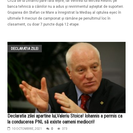
Criza de la Dinamo pare fără ieşire, iar venirea lui Mircea Rednic pe
banca tehnică a câinilor nu a adus şi revirimentul aşteptat de suporteri.
Gruparea din Stefan ce Mare a înregistrat la Mediaş al optulea eşec în
ultimele 9 meciuri de campionat şi rămâne pe penultimul loc în
clasament, cu doar 7 puncte după 12 etape.
DECLARATIA ZILEI
Declaratia zilei apartine lui,Valeriu Stoica! Iohannis a permis ca
la conducerea PNL să existe oameni mediocri!
10 OCTOMBRIE, 2021
0
373