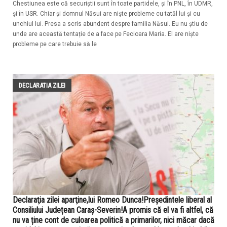
Chestiunea este că securiștii sunt în toate partidele, și în PNL, în UDMR,
și în USR. Chiar și domnul Năsui are niște probleme cu tatăl lui și cu
unchiul lui. Presa a scris abundent despre familia Năsui. Eu nu știu de
unde are această tentație de a face pe Fecioara Maria. El are niște
probleme pe care trebuie să le
DECLARATIA ZILEI
Declaraţia zilei aparţine,lui Romeo Dunca!Președintele liberal al
Consiliului Județean Caraș-Severin!A promis că el va fi altfel, că
nu va ține cont de culoarea politică a primarilor, nici măcar dacă