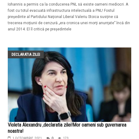
Iohannis a permis ca la conducerea PNL să existe oameni mediocri. A
fost cu totul evacuată infrastructura intelectuală a PNL! Fostul
preşedinte al Partidului Naţional Liberal Valeriu Stoica susţine că
trecerea moţiunii de cenzură „era cronica unei morţi anunţate” încă din
anul 2014. El îl critică pe preşedintele
DECLARATIA ZILEI
Violeta Alexandru ,declaratia zilei!Mor oameni sub guvernarea
noastra!
1 OCTOMBRIE, 2021
0
173