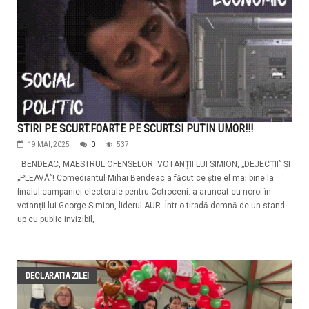
STIRI PE SCURT.FOARTE PE SCURT.SI PUTIN UMOR!!!
19 MAI, 2025
0
537
BENDEAC, MAESTRUL OFENSELOR: VOTANȚII LUI SIMION, „DEJECȚII” ȘI
„PLEAVĂ”! Comediantul Mihai Bendeac a făcut ce știe el mai bine la
finalul campaniei electorale pentru Cotroceni: a aruncat cu noroi în
votanții lui George Simion, liderul AUR. Într-o tiradă demnă de un stand-
up cu public invizibil,
DECLARATIA ZILEI