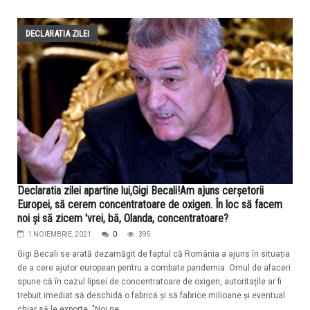
DECLARATIA ZILEI
Declaratia zilei apartine lui,Gigi Becali!Am ajuns cerșetorii
Europei, să cerem concentratoare de oxigen. În loc să facem
noi și să zicem 'vrei, bă, Olanda, concentratoare?
1 NOIEMBRIE, 2021
0
395
Gigi Becali se arată dezamăgit de faptul că România a ajuns în situația
de a cere ajutor european pentru a combate pandemia. Omul de afaceri
spune că în cazul lipsei de concentratoare de oxigen, autoritațile ar fi
trebuit imediat să deschidă o fabrică și să fabrice milioane și eventual
chiar să le exporte. "Noi ne