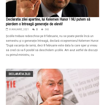
Declaratia zilei apartine, lui Kelemen Hunor ! NU putem să
pierdem o întreagă generație de elevii!
8 IANUARIE, 2021
0
365
Școlile trebuie redeschise pe 8 februarie, nu se poate pierde încă un
semestru și o generație întreagă, declară vicepremierul Kelemen Hunor.
”După vacanța de iarnă, deci 8 februarie este data la care sper și vreau
să cred că va fi posibil să deschidem școlile. Am avut astfel de discuții
cu primul-ministru, cu
DECLARATIA ZILEI