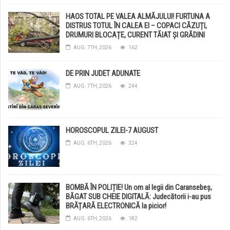
HAOS TOTAL PE VALEA ALMĂJULUI! FURTUNA A
DISTRUS TOTUL ÎN CALEA EI – COPACI CĂZUȚI,
DRUMURI BLOCAȚE, CURENT TĂIAT ȘI GRĂDINI
DISTRUSE DE GRINDINĂ!
AUG. 7TH, 2026
162
DE PRIN JUDET ADUNATE
AUG. 7TH, 2026
244
HOROSCOPUL ZILEI-7 AUGUST
AUG. 6TH, 2026
324
BOMBĂ ÎN POLIȚIE! Un om al legii din Caransebeș,
BĂGAT SUB CHEIE DIGITALĂ: Judecătorii i-au pus
BRĂȚARĂ ELECTRONICĂ la picior!
AUG. 6TH, 2026
182