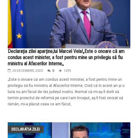
Declaraţia zilei aparţine,lui Marcel Vela!„Este o onoare că am
condus acest minister, a fost pentru mine un privilegiu să fiu
ministru al Afacerilor Interne,,
23 DECEMBRIE, 2020
0
1295
„Este o onoare că am condus acest minister, a fost pentru mine un
privilegiu să fiu ministru al Afacerilor Interne. Cred că în acest an și o
lună nu am făcut de râs județul nostru. Normal că mi-aș fi dorit să
termin proiectul de reformă pe care l-am început, aș fi fost onorat să
rămân, mi-a plăcut ceea ce am făcut,
DECLARATIA ZILEI