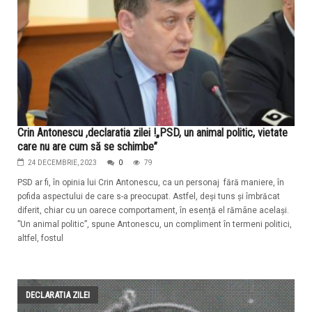
Crin Antonescu ,declaratia zilei !„PSD, un animal politic, vietate
care nu are cum să se schimbe”
24 DECEMBRIE, 2023
0
79
PSD ar fi, în opinia lui Crin Antonescu, ca un personaj fără maniere, în
pofida aspectului de care s-a preocupat. Astfel, deși tuns și îmbrăcat
diferit, chiar cu un oarece comportament, în esență el rămâne același.
”Un animal politic”, spune Antonescu, un compliment în termeni politici,
altfel, fostul
DECLARATIA ZILEI