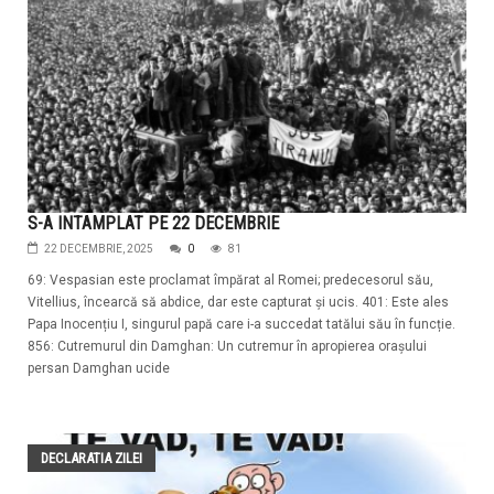
S-A INTAMPLAT PE 22 DECEMBRIE
22 DECEMBRIE, 2025
0
81
69: Vespasian este proclamat împărat al Romei; predecesorul său,
Vitellius, încearcă să abdice, dar este capturat și ucis. 401: Este ales
Papa Inocențiu I, singurul papă care i-a succedat tatălui său în funcție.
856: Cutremurul din Damghan: Un cutremur în apropierea orașului
persan Damghan ucide
DECLARATIA ZILEI