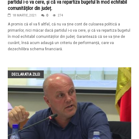
partidul i-o va cere, și că va repartiza bugetul în mod echitabil
comunităților din județ.
18 MARTIE, 2021
0
274
A promis că el va fi altfel, că nu va ține cont de culoarea politică a
primarilor, nici măcar dacă partidul i-o va cere, și că va repartiza bugetul
în mod echitabil comunităților din județ. Garantează că se va ține de
cuvânt, însă acum adaugă un criteriu de performanță, care va
dezechilibra schema financiară.
DECLARATIA ZILEI