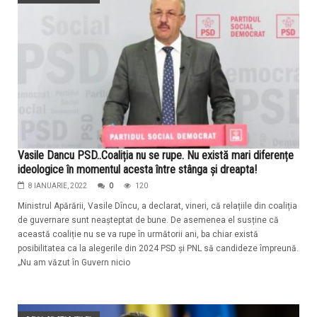
Vasile Dancu PSD..Coaliția nu se rupe. Nu există mari diferențe
ideologice în momentul acesta între stânga și dreapta!
8 IANUARIE, 2022
0
120
Ministrul Apărării, Vasile Dîncu, a declarat, vineri, că relațiile din coaliția
de guvernare sunt neașteptat de bune. De asemenea el susține că
această coaliție nu se va rupe în următorii ani, ba chiar există
posibilitatea ca la alegerile din 2024 PSD și PNL să candideze împreună.
„Nu am văzut în Guvern nicio