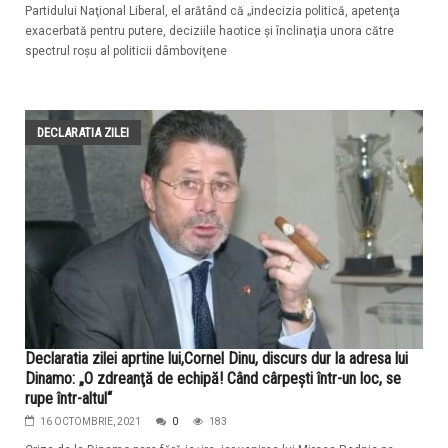
Partidului Naţional Liberal, el arătând că „indecizia politică, apetenţa
exacerbată pentru putere, deciziile haotice şi înclinaţia unora către
spectrul roşu al politicii dâmboviţene
DECLARATIA ZILEI
Declaratia zilei aprtine lui,Cornel Dinu, discurs dur la adresa lui
Dinamo: „O zdreanţă de echipă! Când cârpeşti într-un loc, se
rupe într-altul“
16 OCTOMBRIE, 2021
0
183