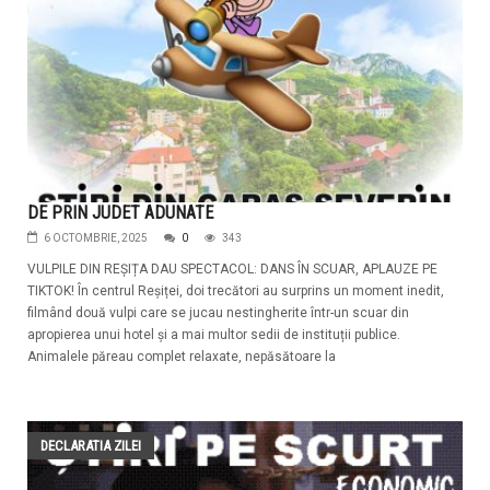
DE PRIN JUDET ADUNATE
6 OCTOMBRIE, 2025
0
343
VULPILE DIN REȘIȚA DAU SPECTACOL: DANS ÎN SCUAR, APLAUZE PE
TIKTOK! În centrul Reșiței, doi trecători au surprins un moment inedit,
filmând două vulpi care se jucau nestingherite într-un scuar din
apropierea unui hotel și a mai multor sedii de instituții publice.
Animalele păreau complet relaxate, nepăsătoare la
DECLARATIA ZILEI