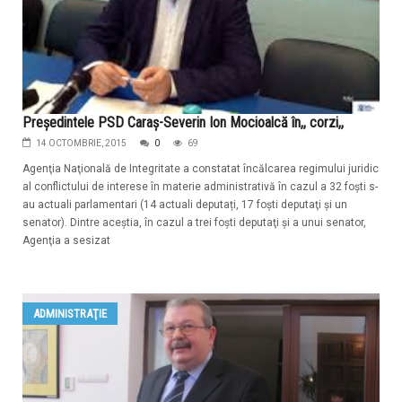
Preşedintele PSD Caraş-Severin Ion Mocioalcă în,, corzi,,
14 OCTOMBRIE, 2015
0
69
Agenţia Naţională de Integritate a constatat încălcarea regimului juridic
al conflictului de interese în materie administrativă în cazul a 32 foşti s-
au actuali parlamentari (14 actuali deputați, 17 foşti deputaţi şi un
senator). Dintre aceştia, în cazul a trei foşti deputaţi şi a unui senator,
Agenţia a sesizat
ADMINISTRAŢIE