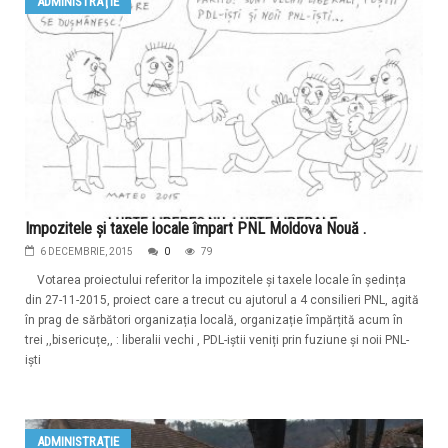
ADMINISTRAŢIE
Impozitele și taxele locale împart PNL Moldova Nouă .
6 DECEMBRIE, 2015
0
79
Votarea proiectului referitor la impozitele și taxele locale în ședința
din 27-11-2015, proiect care a trecut cu ajutorul a 4 consilieri PNL, agită
în prag de sărbători organizația locală, organizație împărțită acum în
trei ,,bisericuțe,, : liberalii vechi , PDL-iștii veniți prin fuziune și noii PNL-
iști
ADMINISTRAŢIE