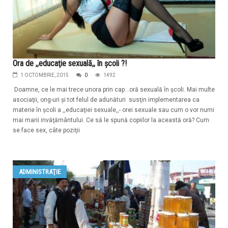
Ora de ,,educaţie sexuală,, în şcoli ?!
1 OCTOMBRIE, 2015
0
1492
Doamne, ce le mai trece unora prin cap...oră sexuală în şcoli. Mai multe
asociaţii, ong-uri şi tot felul de adunături susţin implementarea ca
materie în şcoli a ,,educaţiei sexuale,,- orei sexuale sau cum o vor numi
mai marii invăţământului. Ce să le spună copiilor la această oră? Cum
se face sex, câte poziţii
ADMINISTRAŢIE