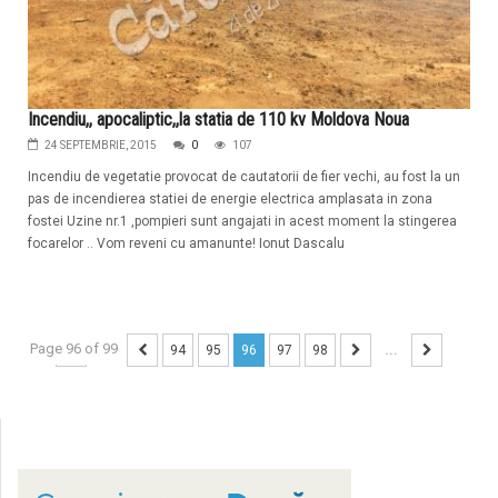
Incendiu,, apocaliptic,,la statia de 110 kv Moldova Noua
24 SEPTEMBRIE, 2015
0
107
Incendiu de vegetatie provocat de cautatorii de fier vechi, au fost la un
pas de incendierea statiei de energie electrica amplasata in zona
fostei Uzine nr.1 ,pompieri sunt angajati in acest moment la stingerea
focarelor .. Vom reveni cu amanunte! Ionut Dascalu
Page 96 of 99
...
94
95
96
97
98
...