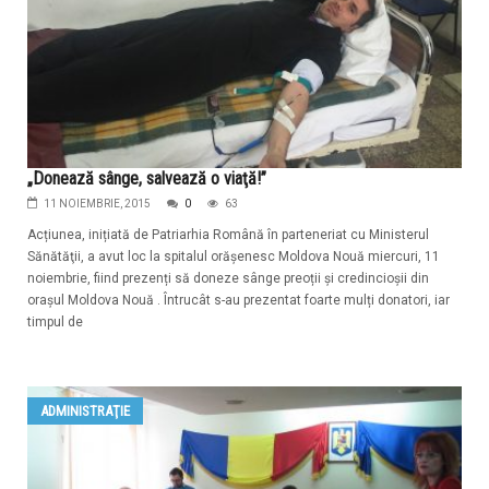
„Donează sânge, salvează o viaţă!”
11 NOIEMBRIE, 2015
0
63
Acțiunea, inițiată de Patriarhia Română în parteneriat cu Ministerul
Sănătăţii, a avut loc la spitalul orășenesc Moldova Nouă miercuri, 11
noiembrie, fiind prezenți să doneze sânge preoții și credincioșii din
orașul Moldova Nouă . Întrucât s-au prezentat foarte mulți donatori, iar
timpul de
ADMINISTRAŢIE