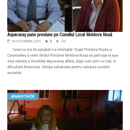
Aquacaraş pune presiune pe Consiliul Local Moldova Nouă
30 OCTOMBRIE, 2015
0
146
Ceea ce era de aşteptat s-a întâmplat ! După Primăria Reşita şi
Caransebeş a venit rândul Primăriei Moldova Nouă să participe la aşa-
zisa salvare a Societăţii Aquacaraş aflată, după cum ştim cu toții, în
dificultate financiară. Soluţia salvatoare pentru salvarea acestei
societăţi
ADMINISTRAŢIE