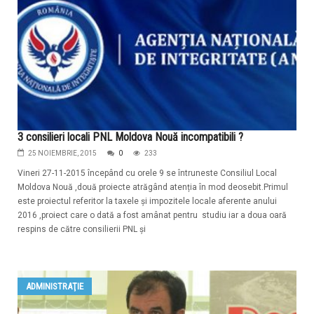
3 consilieri locali PNL Moldova Nouă incompatibili ?
25 NOIEMBRIE, 2015
0
233
Vineri 27-11-2015 începând cu orele 9 se întruneste Consiliul Local
Moldova Nouă ,două proiecte atrăgând atenția în mod deosebit.Primul
este proiectul referitor la taxele și impozitele locale aferente anului
2016 ,proiect care o dată a fost amânat pentru studiu iar a doua oară
respins de către consilierii PNL și
ADMINISTRAŢIE