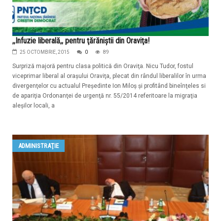
,,Infuzie liberală,, pentru ţărăniştii din Oraviţa!
25 OCTOMBRIE, 2015
0
89
Surpriză majoră pentru clasa politică din Oraviţa. Nicu Tudor, fostul
viceprimar liberal al oraşului Oraviţa, plecat din rândul liberalilor în urma
divergenţelor cu actualul Preşedinte Ion Miloș şi profitând bineînţeles si
de apariţia Ordonanţei de urgenţă nr. 55/2014 referitoare la migraţia
aleşilor locali, a
ADMINISTRAŢIE