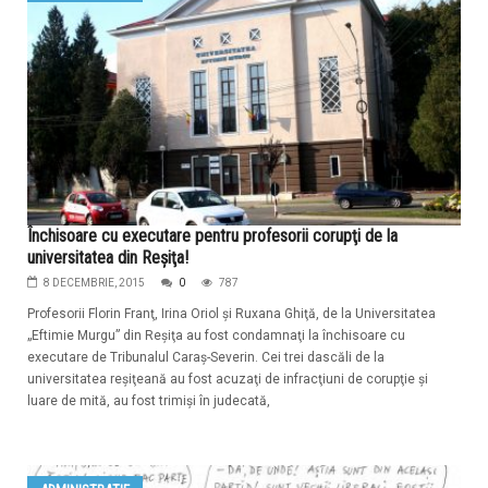
Închisoare cu executare pentru profesorii corupţi de la
universitatea din Reşiţa!
8 DECEMBRIE, 2015
0
787
Profesorii Florin Franţ, Irina Oriol şi Ruxana Ghiţă, de la Universitatea
„Eftimie Murgu” din Reşiţa au fost condamnaţi la închisoare cu
executare de Tribunalul Caraş-Severin. Cei trei dascăli de la
universitatea reşiţeană au fost acuzaţi de infracţiuni de corupţie şi
luare de mită, au fost trimişi în judecată,