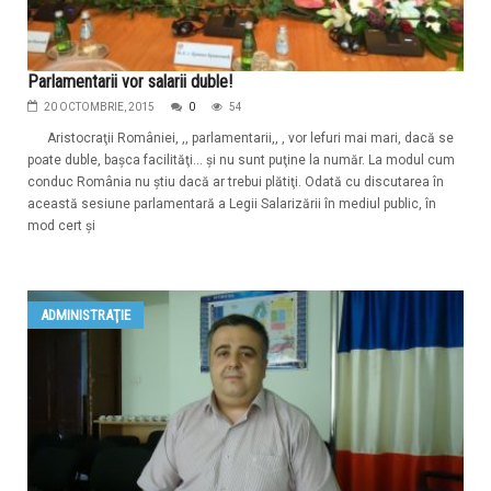
Parlamentarii vor salarii duble!
20 OCTOMBRIE, 2015
0
54
Aristocraţii României, ,, parlamentarii,, , vor lefuri mai mari, dacă se
poate duble, başca facilităţi... şi nu sunt puţine la număr. La modul cum
conduc România nu ştiu dacă ar trebui plătiţi. Odată cu discutarea în
această sesiune parlamentară a Legii Salarizării în mediul public, în
mod cert şi
ADMINISTRAŢIE