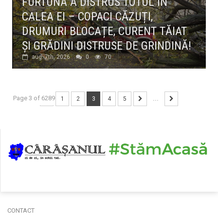
FURTUNA A DISTRUS TOTUL ÎN
CALEA EI – COPACI CĂZUȚI,
DRUMURI BLOCAȚE, CURENT TĂIAT
ȘI GRĂDINI DISTRUSE DE GRINDINĂ!
aug. 7th, 2026
0
70
Page 3 of 6289
1
2
3
4
5
...
CONTACT