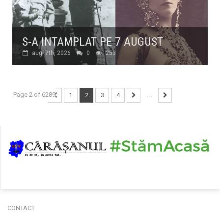
S-A INTAMPLAT PE 7 AUGUST
aug. 7th, 2026
0
253
Page 2 of 6289
1
2
3
4
...
CONTACT