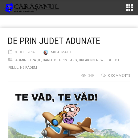
DE PRIN JUDET ADUNATE
8 IULIE, 2026
MIHAI MATEI
ADMINISTRAŢIE
,
BARFE DE PRIN TARG
,
BREAKING NEWS
,
DE TOT
FELUL
,
NE RÂDEM
349
0 COMMENTS