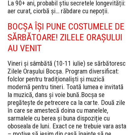
La 90+ ani, probabil știu secretele longevității:
aer curat, ciorbă și… răbdare cu nepoții.
BOCȘA ÎȘI PUNE COSTUMELE DE
SĂRBĂTOARE! ZILELE ORAȘULUI
AU VENIT
Vineri și sâmbătă (10-11 iulie) se sărbătoresc
Zilele Orașului Bocșa. Program diversificat:
folclor pentru tradiționaliști și muzică
modernă pentru tineri. Toată lumea e invitată
la muzică, dans și voie bună.
Bocșa se
pregătește de petrecere ca la carte. Două zile
în care se amestecă doina cu manelele,
sarmalele cu berea și buna dispoziție cu
oboseala de luni. Exact ce ne trebuie vara asta
– motive să ieșim din casă înainte să ne