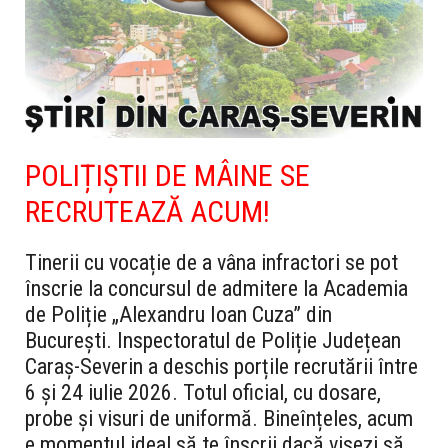
POLIȚIȘTII DE MÂINE SE
RECRUTEAZĂ ACUM!
Tinerii cu vocație de a vâna infractori se pot
înscrie la concursul de admitere la Academia
de Poliție „Alexandru Ioan Cuza” din
București. Inspectoratul de Poliție Județean
Caraș-Severin a deschis porțile recrutării între
6 și 24 iulie 2026. Totul oficial, cu dosare,
probe și visuri de uniformă.
Bineînțeles, acum
e momentul ideal să te înscrii dacă visezi să