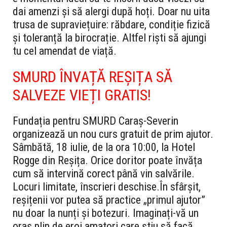
dai amenzi și să alergi după hoți. Doar nu uita
trusa de supraviețuire: răbdare, condiție fizică
și toleranță la birocrație. Altfel riști să ajungi
tu cel amendat de viață.
SMURD ÎNVAȚĂ REȘIȚA SĂ
SALVEZE VIEȚI GRATIS!
Fundația pentru SMURD Caraș-Severin
organizează un nou curs gratuit de prim ajutor.
Sâmbătă, 18 iulie, de la ora 10:00, la Hotel
Rogge din Reșița. Orice doritor poate învăța
cum să intervină corect până vin salvările.
Locuri limitate, înscrieri deschise.
În sfârșit,
reșițenii vor putea să practice „primul ajutor”
nu doar la nunți și botezuri. Imaginați-vă un
oraș plin de eroi amatori care știu să facă