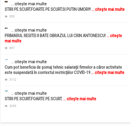
... citește mai multe
STIRI PE SCURT.FOARTE PE SCURT.SI PUTIN UMOR!!!
... citește mai multe
593
... citește mai multe
PRIMARUL RESITEI II BATE OBRAZUL LUI CRIN ANTONESCU!
... citește
mai multe
497
... citește mai multe
Cum pot beneficia de șomaj tehnic salariații firmelor a căror activitate
este suspendată în contextul restricțiilor COVID-19
... citește mai multe
3112
... citește mai multe
STIRI PE SCURT.FOARTE PE SCURT.
... citește mai multe
3245
jucarii copii
magazin copii