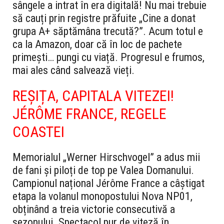
sângele a intrat în era digitală! Nu mai trebuie
să cauți prin registre prăfuite „Cine a donat
grupa A+ săptămâna trecută?”. Acum totul e
ca la Amazon, doar că în loc de pachete
primești… pungi cu viață. Progresul e frumos,
mai ales când salvează vieți.
REȘIȚA, CAPITALA VITEZEI!
JÉRÔME FRANCE, REGELE
COASTEI
Memorialul „Werner Hirschvogel” a adus mii
de fani și piloți de top pe Valea Domanului.
Campionul național Jérôme France a câștigat
etapa la volanul monopostului Nova NP01,
obținând a treia victorie consecutivă a
sezonului. Spectacol pur de viteză în