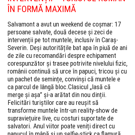
ÎN FORMĂ MAXIMĂ
Salvamont a avut un weekend de coșmar: 17
persoane salvate, două decese și zeci de
intervenții pe tot muntele, inclusiv în Caraș-
Severin. Deși autoritățile bat apa în piuă de ani
de zile cu recomandări despre echipament
corespunzător și trasee potrivite nivelului fizic,
românii continuă să urce în papuci, tricou și cu
un pachet de semințe, convinși că muntele e
ca parcul de lângă bloc.
Clasicul „lasă că
merge și așa” și-a arătat din nou dinții.
Felicitări turiștilor care au reușit să
transforme muntele într-un reality-show de
supraviețuire live, cu costuri suportate de
salvatori. Anul viitor poate veniți direct cu
papucul în mână și un selfie-stick ca flamură.