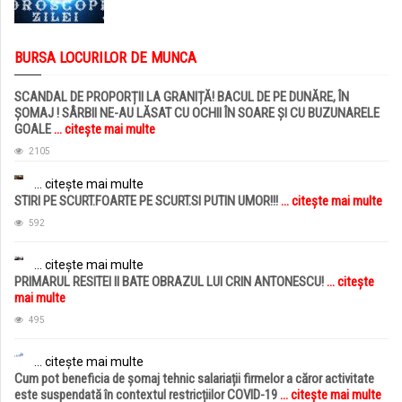
BURSA LOCURILOR DE MUNCA
SCANDAL DE PROPORȚII LA GRANIȚĂ! BACUL DE PE DUNĂRE, ÎN
ȘOMAJ ! SÂRBII NE-AU LĂSAT CU OCHII ÎN SOARE ȘI CU BUZUNARELE
GOALE
... citește mai multe
2105
... citește mai multe
STIRI PE SCURT.FOARTE PE SCURT.SI PUTIN UMOR!!!
... citește mai multe
592
... citește mai multe
PRIMARUL RESITEI II BATE OBRAZUL LUI CRIN ANTONESCU!
... citește
mai multe
495
... citește mai multe
Cum pot beneficia de șomaj tehnic salariații firmelor a căror activitate
este suspendată în contextul restricțiilor COVID-19
... citește mai multe