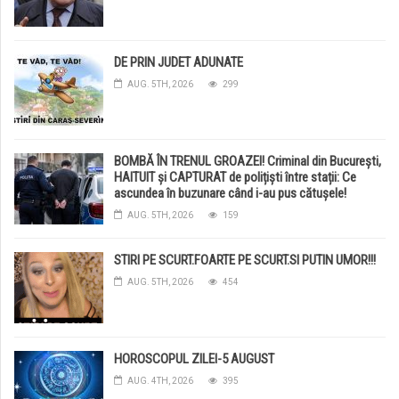
DE PRIN JUDET ADUNATE
AUG. 5TH, 2026
299
BOMBĂ ÎN TRENUL GROAZEI! Criminal din București,
HAITUIT și CAPTURAT de polițiști între stații: Ce
ascundea în buzunare când i-au pus cătușele!
AUG. 5TH, 2026
159
STIRI PE SCURT.FOARTE PE SCURT.SI PUTIN UMOR!!!
AUG. 5TH, 2026
454
HOROSCOPUL ZILEI-5 AUGUST
AUG. 4TH, 2026
395