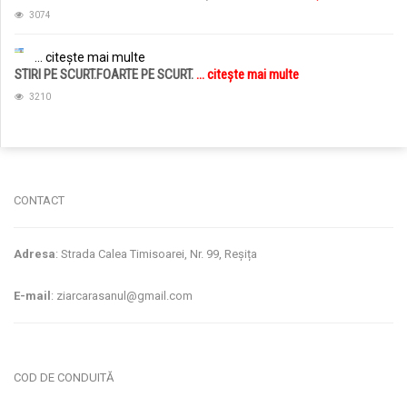
3074
... citește mai multe
STIRI PE SCURT.FOARTE PE SCURT.
... citește mai multe
3210
jucarii copii
magazin copii
CONTACT
Adresa
: Strada Calea Timisoarei, Nr. 99, Reșița
E-mail
: ziarcarasanul@gmail.com
COD DE CONDUITĂ