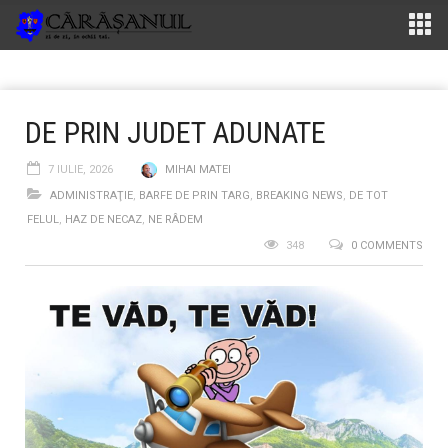
DE PRIN JUDET ADUNATE
7 IULIE, 2026
MIHAI MATEI
ADMINISTRAŢIE
,
BARFE DE PRIN TARG
,
BREAKING NEWS
,
DE TOT
FELUL
,
HAZ DE NECAZ
,
NE RÂDEM
348
0 COMMENTS