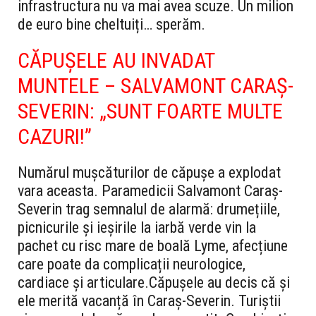
infrastructura nu va mai avea scuze. Un milion
de euro bine cheltuiți… sperăm.
CĂPUȘELE AU INVADAT
MUNTELE – SALVAMONT CARAȘ-
SEVERIN: „SUNT FOARTE MULTE
CAZURI!”
Numărul mușcăturilor de căpușe a explodat
vara aceasta. Paramedicii Salvamont Caraș-
Severin trag semnalul de alarmă: drumețiile,
picnicurile și ieșirile la iarbă verde vin la
pachet cu risc mare de boală Lyme, afecțiune
care poate da complicații neurologice,
cardiace și articulare.
Căpușele au decis că și
ele merită vacanță în Caraș-Severin. Turiștii