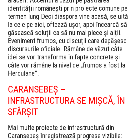
afaceri. Accentul a căzut pe păstrarea
identității românești prin proiecte comune pe
termen lung.
Deci diaspora vine acasă, se uită
la ce e pe aici, oftează ușor, apoi încearcă să
găsească soluții ca să nu mai plece și alții.
Eveniment frumos, cu discuții care depășesc
discursurile oficiale. Rămâne de văzut câte
idei se vor transforma în fapte concrete și
câte vor rămâne la nivel de „frumos a fost la
Herculane”.
CARANSEBEȘ –
INFRASTRUCTURA SE MIȘCĂ, ÎN
SFÂRȘIT
Mai multe proiecte de infrastructură din
Caransebeș înregistrează progrese vizibile: