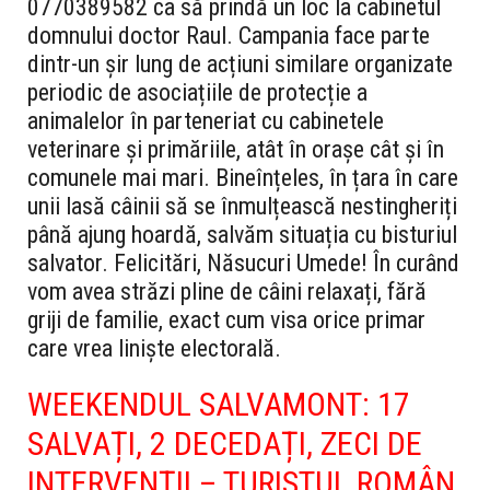
0770389582 ca să prindă un loc la cabinetul
domnului doctor Raul. Campania face parte
dintr-un șir lung de acțiuni similare organizate
periodic de asociațiile de protecție a
animalelor în parteneriat cu cabinetele
veterinare și primăriile, atât în orașe cât și în
comunele mai mari.
Bineînțeles, în țara în care
unii lasă câinii să se înmulțească nestingheriți
până ajung hoardă, salvăm situația cu bisturiul
salvator. Felicitări, Năsucuri Umede! În curând
vom avea străzi pline de câini relaxați, fără
griji de familie, exact cum visa orice primar
care vrea liniște electorală.
WEEKENDUL SALVAMONT: 17
SALVAȚI, 2 DECEDAȚI, ZECI DE
INTERVENȚII – TURISTUL ROMÂN