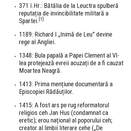
371 î.Hr.: Bătălia de la Leuctra spulberă
reputația de invincibilitate militară a
[
1
]
Spartei.
1189: Richard I „Inimă de Leu” devine
rege al Angliei.
1348: Bula papală a Papei Clement al VI-
lea protejează evreii acuzați de a fi cauzat
Moartea Neagră.
1413: Prima mențiune documentară a
Episcopiei Rădăuților.
1415: A fost ars pe rug reformatorul
religios ceh Jan Hus (condamnat ca
eretic); erou național al poporului ceh;
creator al limbii literare cehe („De