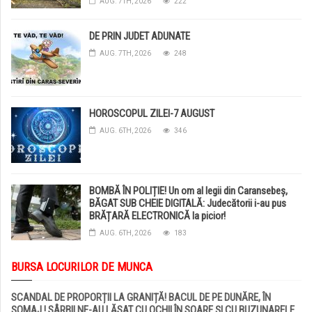
AUG. 7TH, 2026
222
DE PRIN JUDET ADUNATE
AUG. 7TH, 2026
248
HOROSCOPUL ZILEI-7 AUGUST
AUG. 6TH, 2026
346
BOMBĂ ÎN POLIȚIE! Un om al legii din Caransebeș,
BĂGAT SUB CHEIE DIGITALĂ: Judecătorii i-au pus
BRĂȚARĂ ELECTRONICĂ la picior!
AUG. 6TH, 2026
183
BURSA LOCURILOR DE MUNCA
SCANDAL DE PROPORȚII LA GRANIȚĂ! BACUL DE PE DUNĂRE, ÎN
ȘOMAJ ! SÂRBII NE-AU LĂSAT CU OCHII ÎN SOARE ȘI CU BUZUNARELE