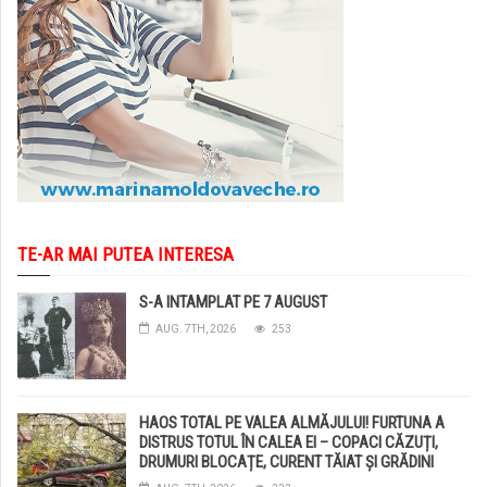
TE-AR MAI PUTEA INTERESA
S-A INTAMPLAT PE 7 AUGUST
AUG. 7TH, 2026
253
HAOS TOTAL PE VALEA ALMĂJULUI! FURTUNA A
DISTRUS TOTUL ÎN CALEA EI – COPACI CĂZUȚI,
DRUMURI BLOCAȚE, CURENT TĂIAT ȘI GRĂDINI
DISTRUSE DE GRINDINĂ!