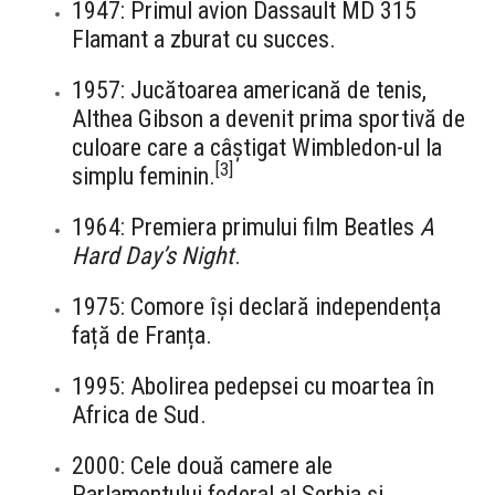
1947: Primul avion Dassault MD 315
Flamant a zburat cu succes.
1957: Jucătoarea americană de tenis,
Althea Gibson a devenit prima sportivă de
culoare care a câștigat Wimbledon-ul la
[
3
]
simplu feminin.
1964: Premiera primului film Beatles
A
Hard Day’s Night
.
1975: Comore își declară independența
față de Franța.
1995: Abolirea pedepsei cu moartea în
Africa de Sud.
2000: Cele două camere ale
Parlamentului federal al Serbia și