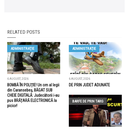
RELATED POSTS
ADMINISTRAŢIE
ADMINISTRAŢIE
6 AUGUST, 2026
6 AUGUST, 2026
BOMBĂ ÎN POLIȚIE! Un om al legii
DE PRIN JUDET ADUNATE
din Caransebeș, BĂGAT SUB
CHEIE DIGITALĂ: Judecătorii i-au
pus BRĂȚARĂ ELECTRONICĂ la
BARFE DE PRIN TARG
picior!