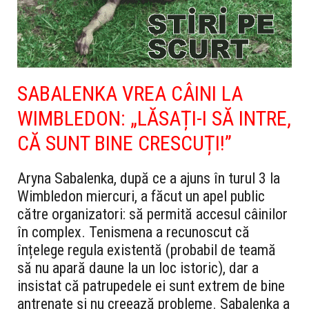
SABALENKA VREA CÂINI LA
WIMBLEDON: „LĂSAȚI-I SĂ INTRE,
CĂ SUNT BINE CRESCUȚI!”
Aryna Sabalenka, după ce a ajuns în turul 3 la
Wimbledon miercuri, a făcut un apel public
către organizatori: să permită accesul câinilor
în complex. Tenismena a recunoscut că
înțelege regula existentă (probabil de teamă
să nu apară daune la un loc istoric), dar a
insistat că patrupedele ei sunt extrem de bine
antrenate și nu creează probleme. Sabalenka a