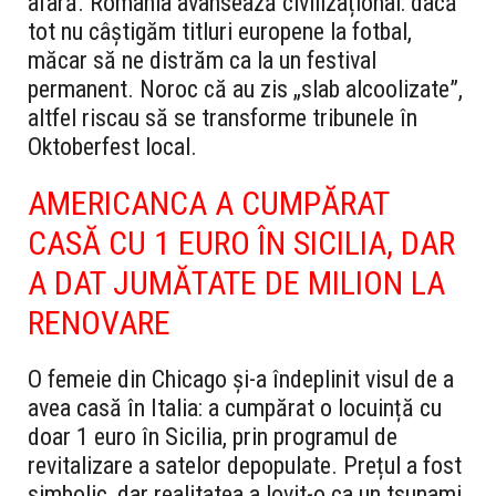
afară. România avansează civilizațional: dacă
tot nu câștigăm titluri europene la fotbal,
măcar să ne distrăm ca la un festival
permanent. Noroc că au zis „slab alcoolizate”,
altfel riscau să se transforme tribunele în
Oktoberfest local.
AMERICANCA A CUMPĂRAT
CASĂ CU 1 EURO ÎN SICILIA, DAR
A DAT JUMĂTATE DE MILION LA
RENOVARE
O femeie din Chicago și-a îndeplinit visul de a
avea casă în Italia: a cumpărat o locuință cu
doar 1 euro în Sicilia, prin programul de
revitalizare a satelor depopulate. Prețul a fost
simbolic, dar realitatea a lovit-o ca un tsunami