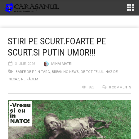
STIRI PE SCURT.FOARTE PE
SCURT.SI PUTIN UMOR!!!
3 IULIE, 2026
MIHAI MATEI
BARFE DE PRIN TARG
,
BREAKING NEWS
,
DE TOT FELUL
,
HAZ DE
NECAZ
,
NE RÂDEM
828
0 COMMENTS