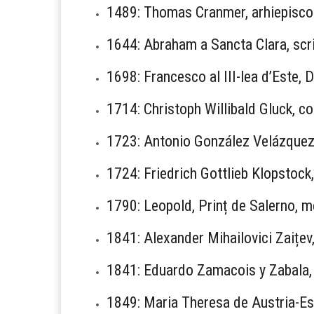
1489: Thomas Cranmer, arhiepisco
1644: Abraham a Sancta Clara, scri
1698: Francesco al III-lea d’Este,
1714: Christoph Willibald Gluck, 
1723: Antonio González Velázquez,
1724: Friedrich Gottlieb Klopstock
1790: Leopold, Prinț de Salerno, m
1841: Alexander Mihailovici Zaițev,
1841: Eduardo Zamacois y Zabala, 
1849: Maria Theresa de Austria-Es