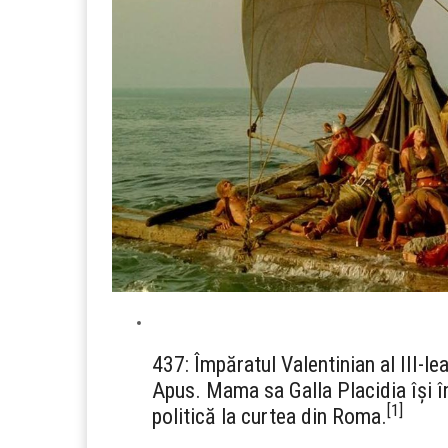
437: Împăratul Valentinian al III-l
Apus. Mama sa Galla Placidia își în
[
1
]
politică la curtea din Roma.