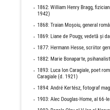
1862: William Henry Bragg, fizician
1942)
1868: Traian Moșoiu, general româ
1869: Liane de Pougy, vedetă și d
1877: Hermann Hesse, scriitor germ
1882: Marie Bonaparte, psihanalist
1893: Luca Ion Caragiale, poet român
Caragiale (d. 1921)
1894: André Kertész, fotograf mag
1903: Alec Douglas-Home, al 66-lea