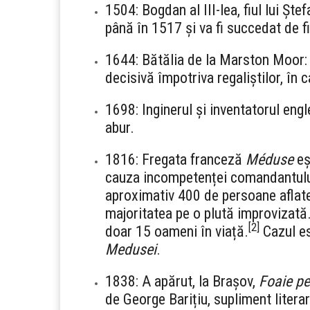
1504: Bogdan al III-lea, fiul lui Ș
până în 1517 și va fi succedat de f
1644: Bătălia de la Marston Moor: 
decisivă împotriva regaliștilor, în 
1698: Inginerul și inventatorul en
abur.
1816: Fregata franceză
Méduse
eșu
cauza incompetenței comandantului
aproximativ 400 de persoane aflate
majoritatea pe o plută improvizată
[
2
]
doar 15 oameni în viață.
Cazul es
Medusei
.
1838: A apărut, la Brașov,
Foaie pe
de George Barițiu, supliment literar