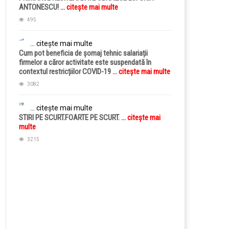
ANTONESCU!
... citește mai multe
495
... citește mai multe
Cum pot beneficia de șomaj tehnic salariații
firmelor a căror activitate este suspendată în
contextul restricțiilor COVID-19
... citește mai multe
3082
... citește mai multe
STIRI PE SCURT.FOARTE PE SCURT.
... citește mai
multe
3215