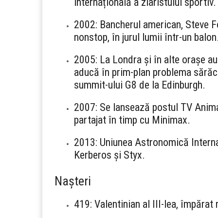
internațională a ziaristului sportiv.
2002: Bancherul american, Steve Fo
nonstop, în jurul lumii într-un balon
2005: La Londra și în alte orașe au
aducă în prim-plan problema sărăcie
summit-ului G8 de la Edinburgh.
2007: Se lansează postul TV Anima
partajat în timp cu Minimax.
2013: Uniunea Astronomică Internați
Kerberos și Styx.
Nașteri
419: Valentinian al III-lea, împărat