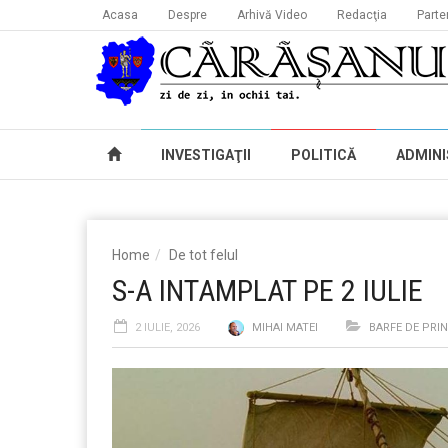
Acasa
Despre
Arhivă Video
Redacţia
Parte
INVESTIGAŢII
POLITICĂ
ADMINI
Home
De tot felul
S-A INTAMPLAT PE 2 IULIE
2 IULIE, 2026
MIHAI MATEI
BARFE DE PRI