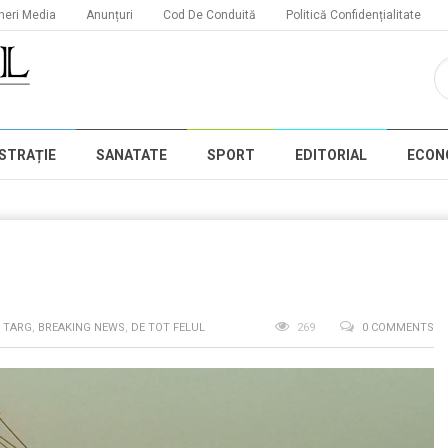
neri Media
Anunțuri
Cod De Conduită
Politică Confidențialitate
STRAȚIE
SANATATE
SPORT
EDITORIAL
ECON
N TARG
,
BREAKING NEWS
,
DE TOT FELUL
269
0 COMMENTS