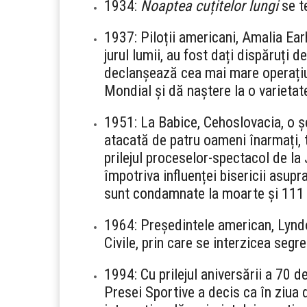
1934:
Noaptea cuțitelor lungi
se t
1937: Piloții americani, Amalia Ea
jurul lumii, au fost dați dispăruți
declanșează cea mai mare operațiu
Mondial și dă naștere la o varietate
1951: La Babice, Cehoslovacia, o ș
atacată de patru oameni înarmați, t
prilejul proceselor-spectacol de la 
împotriva influenței bisericii asup
sunt condamnate la moarte și 111 
1964: Președintele american, Lynd
Civile, prin care se interzicea segre
1994: Cu prilejul aniversării a 70 de
Presei Sportive a decis ca în ziua d