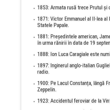
1853: Armata rusă trece Prutul și
1871: Victor Emmanuel al II-lea al I
Statele Papale.
1881: Președintele american, James 
în urma rănirii în data de 19 septe
1888: Ion Luca Caragiale este numit
1897: Inginerul anglo-italian Gugli
radio.
1900: Pe Lacul Constanța, lângă Fr
Zeppelin.
1923: Accidentul feroviar de la Vint