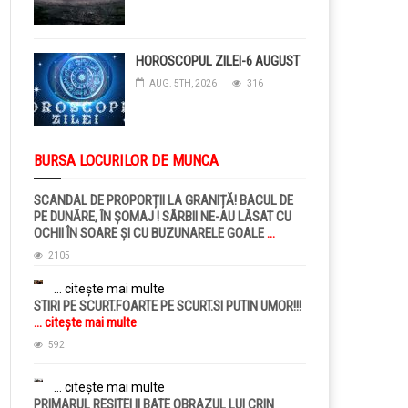
HOROSCOPUL ZILEI-6 AUGUST
AUG. 5TH, 2026
316
BURSA LOCURILOR DE MUNCA
SCANDAL DE PROPORȚII LA GRANIȚĂ! BACUL DE
PE DUNĂRE, ÎN ȘOMAJ ! SÂRBII NE-AU LĂSAT CU
OCHII ÎN SOARE ȘI CU BUZUNARELE GOALE
...
citește mai multe
2105
... citește mai multe
STIRI PE SCURT.FOARTE PE SCURT.SI PUTIN UMOR!!!
... citește mai multe
592
... citește mai multe
PRIMARUL RESITEI II BATE OBRAZUL LUI CRIN