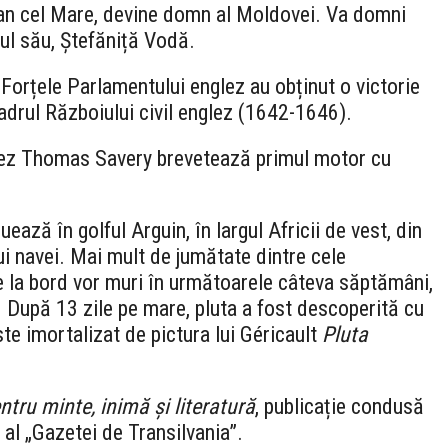
tefan cel Mare, devine domn al Moldovei. Va domni
iul său, Ștefăniță Vodă.
Forțele Parlamentului englez au obținut o victorie
cadrul Războiului civil englez (1642-1646).
glez Thomas Savery brevetează primul motor cu
ează în golful Arguin, în largul Africii de vest, din
 navei. Mai mult de jumătate dintre cele
 la bord vor muri în următoarele câteva săptămâni,
. După 13 zile pe mare, pluta a fost descoperită cu
te imortalizat de pictura lui Géricault
Pluta
ntru minte, inimă și literatură
, publicație condusă
 al „Gazetei de Transilvania”.