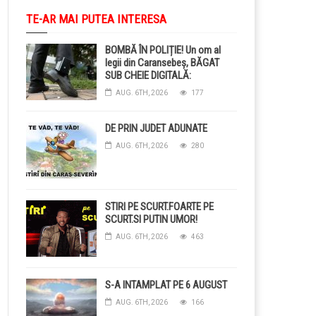
TE-AR MAI PUTEA INTERESA
BOMBĂ ÎN POLIȚIE! Un om al
legii din Caransebeș, BĂGAT
SUB CHEIE DIGITALĂ:
Judecătorii i-au pus BRĂȚARĂ
AUG. 6TH, 2026
177
ELECTRONICĂ la picior!
DE PRIN JUDET ADUNATE
AUG. 6TH, 2026
280
STIRI PE SCURT.FOARTE PE
SCURT.SI PUTIN UMOR!
AUG. 6TH, 2026
463
S-A INTAMPLAT PE 6 AUGUST
AUG. 6TH, 2026
166