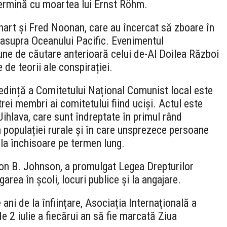
ermină cu moartea lui Ernst Röhm.
rhart și Fred Noonan, care au încercat să zboare în
 deasupra Oceanului Pacific. Evenimentul
ne de căutare anterioară celui de-Al Doilea Război
 de teorii ale conspirației.
edință a Comitetului Național Comunist local este
rei membri ai comitetului fiind uciși. Actul este
Jihlava, care sunt îndreptate în primul rând
ra populației rurale și în care unsprezece persoane
la închisoare pe termen lung.
on B. Johnson, a promulgat Legea Drepturilor
garea în școli, locuri publice și la angajare.
 ani de la înființare, Asociația Internațională a
e 2 iulie a fiecărui an să fie marcată Ziua