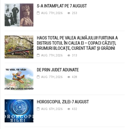
S-A INTAMPLAT PE 7 AUGUST
AUG. 7TH, 2026
253
HAOS TOTAL PE VALEA ALMĂJULUI! FURTUNA A
DISTRUS TOTUL ÎN CALEA EI – COPACI CĂZUȚI,
DRUMURI BLOCAȚE, CURENT TĂIAT ȘI GRĂDINI
DISTRUSE DE GRINDINĂ!
AUG. 7TH, 2026
313
DE PRIN JUDET ADUNATE
AUG. 7TH, 2026
428
HOROSCOPUL ZILEI-7 AUGUST
AUG. 6TH, 2026
432