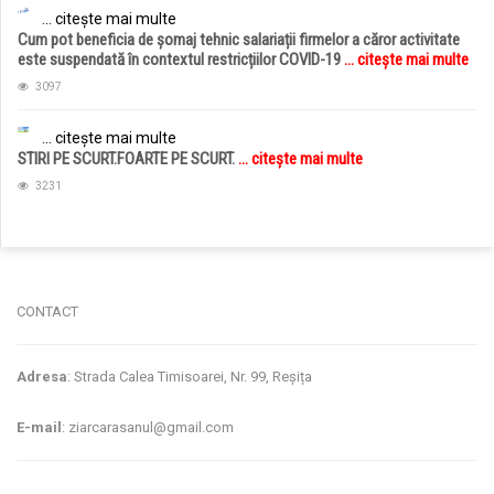
... citește mai multe
Cum pot beneficia de șomaj tehnic salariații firmelor a căror activitate
este suspendată în contextul restricțiilor COVID-19
... citește mai multe
3097
... citește mai multe
STIRI PE SCURT.FOARTE PE SCURT.
... citește mai multe
3231
jucarii copii
magazin copii
CONTACT
Adresa
: Strada Calea Timisoarei, Nr. 99, Reșița
E-mail
: ziarcarasanul@gmail.com