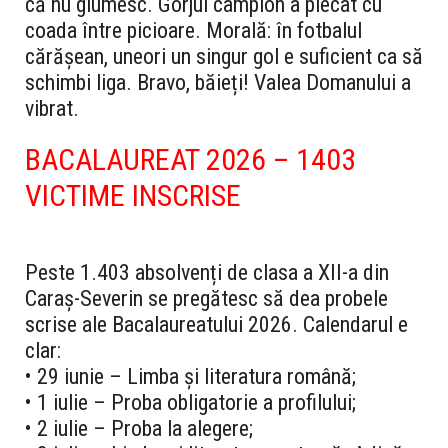
că nu glumesc. Gorjul campion a plecat cu
coada între picioare. Morală: în fotbalul
cărășean, uneori un singur gol e suficient ca să
schimbi liga. Bravo, băieți! Valea Domanului a
vibrat.
BACALAUREAT 2026 – 1403
VICTIME INSCRISE
Peste 1.403 absolvenți de clasa a XII-a din
Caraș-Severin se pregătesc să dea probele
scrise ale Bacalaureatului 2026. Calendarul e
clar:
• 29 iunie – Limba și literatura română;
• 1 iulie – Proba obligatorie a profilului;
• 2 iulie – Proba la alegere;