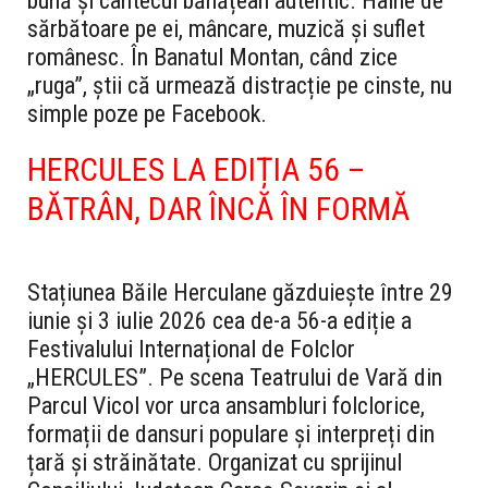
bună și cântecul bănățean autentic. Haine de
sărbătoare pe ei, mâncare, muzică și suflet
românesc. În Banatul Montan, când zice
„ruga”, știi că urmează distracție pe cinste, nu
simple poze pe Facebook.
HERCULES LA EDIȚIA 56 –
BĂTRÂN, DAR ÎNCĂ ÎN FORMĂ
Stațiunea Băile Herculane găzduiește între 29
iunie și 3 iulie 2026 cea de-a 56-a ediție a
Festivalului Internațional de Folclor
„HERCULES”. Pe scena Teatrului de Vară din
Parcul Vicol vor urca ansambluri folclorice,
formații de dansuri populare și interpreți din
țară și străinătate. Organizat cu sprijinul