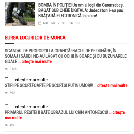
BOMBĂ ÎN POLIȚIE! Un om al legii din Caransebeș,
BĂGAT SUB CHEIE DIGITALĂ: Judecătorii i-au pus
BRĂȚARĂ ELECTRONICĂ la picior!
AUG. 6TH, 2026
183
BURSA LOCURILOR DE MUNCA
SCANDAL DE PROPORȚII LA GRANIȚĂ! BACUL DE PE DUNĂRE, ÎN
ȘOMAJ ! SÂRBII NE-AU LĂSAT CU OCHII ÎN SOARE ȘI CU BUZUNARELE
GOALE
... citește mai multe
2105
... citește mai multe
STIRI PE SCURT.FOARTE PE SCURT.SI PUTIN UMOR!!!
... citește mai multe
592
... citește mai multe
PRIMARUL RESITEI II BATE OBRAZUL LUI CRIN ANTONESCU!
... citește
mai multe
496