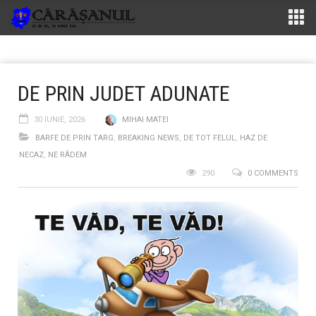
DE PRIN JUDET ADUNATE
30 IUNIE, 2026
MIHAI MATEI
BARFE DE PRIN TARG
,
BREAKING NEWS
,
DE TOT FELUL
,
HAZ DE
NECAZ
,
NE RÂDEM
290
0 COMMENTS