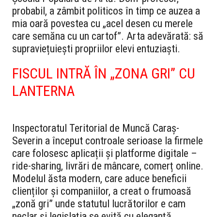
probabil, a zâmbit politicos în timp ce auzea a
mia oară povestea cu „acel desen cu merele
care semăna cu un cartof”. Arta adevărată: să
supraviețuiești propriilor elevi entuziaști.
FISCUL INTRĂ ÎN „ZONA GRI” CU
LANTERNA
Inspectoratul Teritorial de Muncă Caraș-
Severin a început controale serioase la firmele
care folosesc aplicații și platforme digitale –
ride-sharing, livrări de mâncare, comerț online.
Modelul ăsta modern, care aduce beneficii
clienților și companiilor, a creat o frumoasă
„zonă gri” unde statutul lucrătorilor e cam
neclar și legislația se evită cu eleganță.