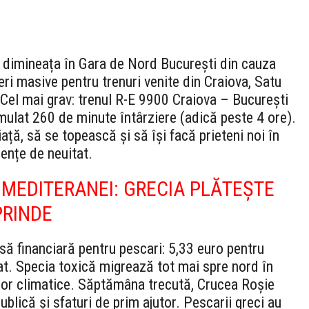
ă dimineața în Gara de Nord București din cauza
eri masive pentru trenuri venite din Craiova, Satu
Cel mai grav: trenul R-E 9900 Craiova – București
ulat 260 de minute întârziere (adică peste 4 ore).
ață, să se topească și să își facă prieteni noi în
ențe de neuitat.
 MEDITERANEI: GRECIA PLĂTEȘTE
PRINDE
ă financiară pentru pescari: 5,33 euro pentru
at. Specia toxică migrează tot mai spre nord în
or climatice. Săptămâna trecută, Crucea Roșie
lică și sfaturi de prim ajutor. Pescarii greci au