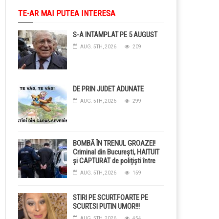
TE-AR MAI PUTEA INTERESA
S-A INTAMPLAT PE 5 AUGUST
AUG. 5TH, 2026
209
DE PRIN JUDET ADUNATE
AUG. 5TH, 2026
299
BOMBĂ ÎN TRENUL GROAZEI!
Criminal din București, HAITUIT
și CAPTURAT de polițiști între
stații: Ce ascundea în buzunare
AUG. 5TH, 2026
159
când i-au pus cătușele!
STIRI PE SCURT.FOARTE PE
SCURT.SI PUTIN UMOR!!!
AUG. 5TH, 2026
454