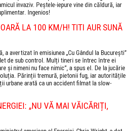
icul invaziv. Peștele-iepure vine din căldură, iar
uplimentar. Ingenios!
OARĂ LA 100 KM/H! TITI AUR SUNĂ
ă, a avertizat în emisiunea „Cu Gândul la București”
t de sub control. Mulți tineri se întrec între ei
e și nimeni nu face nimic”, a spus el. De la jucărie
uția. Părinții tremură, pietonii fug, iar autoritățile
ății urbane arată ca un accident filmat la slow-
RGIEI: „NU VĂ MAI VĂICĂRIȚI,