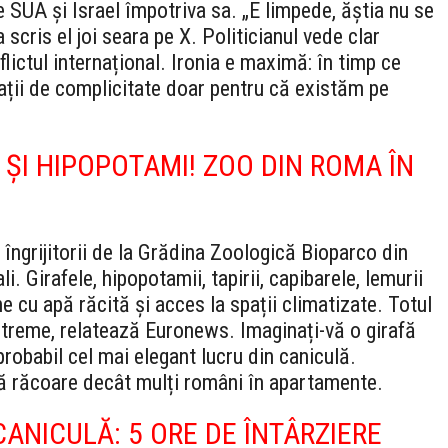
 SUA și Israel împotriva sa. „E limpede, ăștia nu se
 scris el joi seara pe X. Politicianul vede clar
lictul internațional. Ironia e maximă: în timp ce
zații de complicitate doar pentru că existăm pe
ȘI HIPOPOTAMI! ZOO DIN ROMA ÎN
e îngrijitorii de la Grădina Zoologică Bioparco din
 Girafele, hipopotamii, tapirii, capibarele, lemurii
e cu apă răcită și acces la spații climatizate. Totul
xtreme, relatează Euronews. Imaginați-vă o girafă
robabil cel mai elegant lucru din caniculă.
ă răcoare decât mulți români în apartamente.
 CANICULĂ: 5 ORE DE
ÎNTÂRZIERE