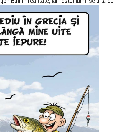
on Ball în realitate, iar restul lumii se uită cu