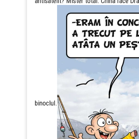
antisatelit? Mister total. China face Drag
binoclul.