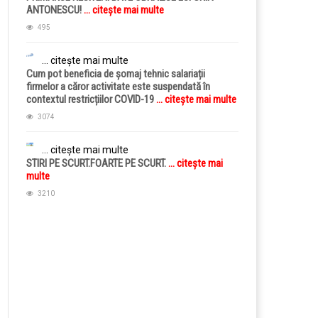
ANTONESCU!
... citește mai multe
495
... citește mai multe
Cum pot beneficia de șomaj tehnic salariații
firmelor a căror activitate este suspendată în
contextul restricțiilor COVID-19
... citește mai multe
3074
... citește mai multe
STIRI PE SCURT.FOARTE PE SCURT.
... citește mai
multe
3210