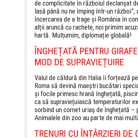
de complicitate în războiul declanșat de
lasă până nu ne împing într-un război”, a
încercarea de a trage și România în conf
alții aruncă cu rachete, noi primim acu
hartă. Mulțumim, diplomație globală!
ÎNGHEȚATĂ PENTRU GIRAFE 
MOD DE SUPRAVIEȚUIRE
Valul de căldură din Italia îi forțează p
Roma să devină maeștri bucătari speciali.
și focile primesc hrană înghețată, piscin
ca să supraviețuiască temperaturilor e
sorbind un cornet uriaș de înghețată – p
Animalele din zoo au parte de mai mult
TRENURI CU ÎNTÂRZIERI DE