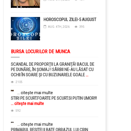
HOROSCOPUL ZILEI-5 AUGUST
AUG. 4TH, 2026
395
BURSA LOCURILOR DE MUNCA
SCANDAL DE PROPORȚII LA GRANIȚĂ! BACUL DE
PE DUNĂRE, ÎN ȘOMAJ ! SÂRBII NE-AU LĂSAT CU
OCHII ÎN SOARE ȘI CU BUZUNARELE GOALE
...
citește mai multe
2105
... citește mai multe
STIRI PE SCURT.FOARTE PE SCURT.SI PUTIN UMOR!!!
... citește mai multe
592
... citește mai multe
PRIMARUL RESITEI II BATE OBRAZUL LUI CRIN