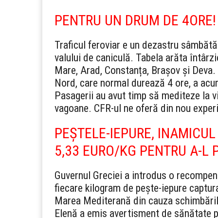
PENTRU UN DRUM DE 4ORE!
Traficul feroviar e un dezastru sâmbăt
valului de caniculă. Tabela arăta întârzi
Mare, Arad, Constanța, Brașov și Deva. 
Nord, care normal durează 4 ore, a acum
Pasagerii au avut timp să mediteze la vi
vagoane. CFR-ul ne oferă din nou experi
PEȘTELE-IEPURE, INAMICUL
5,33 EURO/KG PENTRU A-L 
Guvernul Greciei a introdus o recompens
fiecare kilogram de pește-iepure captur
Marea Mediterană din cauza schimbăril
Elenă a emis avertisment de sănătate pub