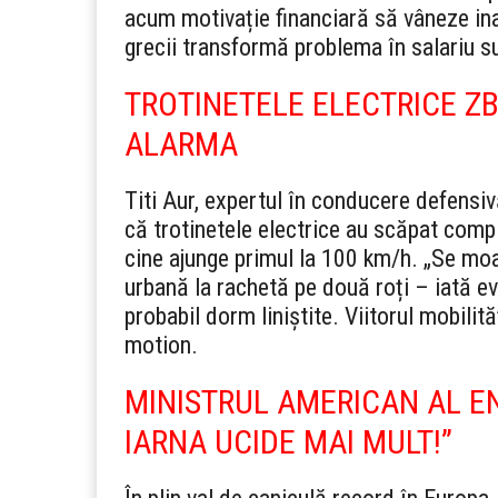
acum motivație financiară să vâneze inam
grecii transformă problema în salariu s
TROTINETELE ELECTRICE ZB
ALARMA
Titi Aur, expertul în conducere defensiv
că trotinetele electrice au scăpat comple
cine ajunge primul la 100 km/h. „Se moar
urbană la rachetă pe două roți – iată evol
probabil dorm liniștite. Viitorul mobilit
motion.
MINISTRUL AMERICAN AL ENE
IARNA UCIDE MAI MULT!”