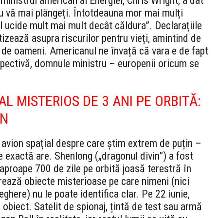
 ministrul american al Energiei, Chris Wright, a dat
Nu vă mai plângeți. Întotdeauna mor mai mulți
l ucide mult mai mult decât căldura”. Declarațiile
izează asupra riscurilor pentru vieți, amintind de
 de oameni. Americanul ne învață că vara e de fapt
pectivă, domnule ministru – europenii oricum se
L MISTERIOS DE 3 ANI PE ORBITĂ:
IN
un avion spațial despre care știm extrem de puțin –
 exactă are. Shenlong („dragonul divin”) a fost
aproape 700 de zile pe orbită joasă terestră în
erează obiecte misterioase pe care nimeni (nici
eghere) nu le poate identifica clar. Pe 22 iunie,
obiect. Satelit de spionaj, țintă de test sau armă