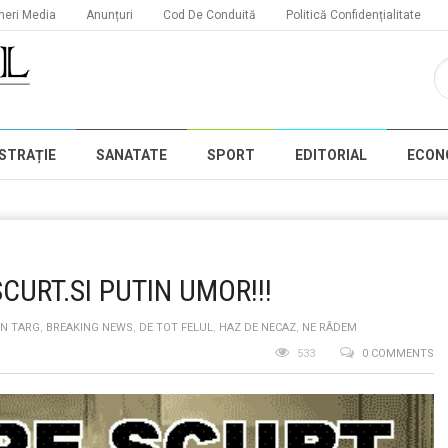
neri Media
Anunțuri
Cod De Conduită
Politică Confidențialitate
STRAȚIE
SANATATE
SPORT
EDITORIAL
ECON
SCURT.SI PUTIN UMOR!!!
IN TARG
,
BREAKING NEWS
,
DE TOT FELUL
,
HAZ DE NECAZ
,
NE RÂDEM
533
0 COMMENTS