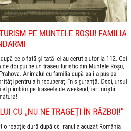
 TURISM PE MUNTELE ROȘU! FAMILIA
ANDARMI
după ce o fată și tatăl ei au cerut ajutor la 112. Cei
tă de doi pui pe un traseu turistic din Muntele Roșu,
i Prahova. Animalul cu familia după ea i-a pus pe
rități pentru a fi recuperați în siguranță. Deci, ursul
el plimbări pe traseele de weekend, iar turiștii
 natura!
LUI CU „NU NE TRAGEȚI ÎN RĂZBOI!”
t o reacție dură după ce Iranul a acuzat România