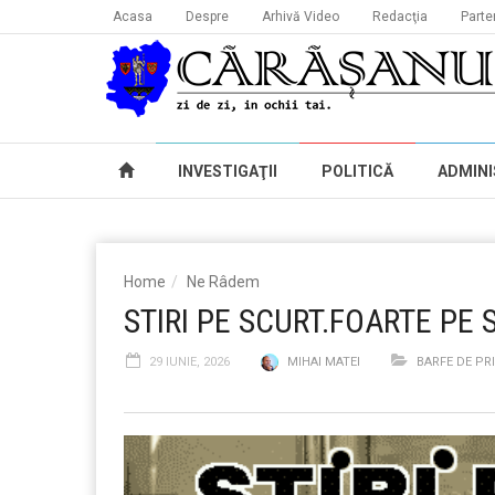
Acasa
Despre
Arhivă Video
Redacţia
Parte
INVESTIGAŢII
POLITICĂ
ADMINI
Home
Ne Râdem
STIRI PE SCURT.FOARTE PE 
29 IUNIE, 2026
MIHAI MATEI
BARFE DE PR