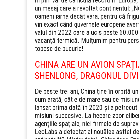
În plin val de caniculă record în Europa,
un mesaj care a revoltat continentul: „
oameni iarna decât vara, pentru că frigu
vin exact când guvernele europene avert
valul din 2022 care a ucis peste 60.000
vacanță termică. Mulțumim pentru pers
topesc de bucurie!
CHINA ARE UN AVION SPAȚIA
SHENLONG, DRAGONUL DIV
De peste trei ani, China ține în orbită 
cum arată, cât e de mare sau ce misiune
lansat prima dată în 2020 și a petrecut 
misiuni succesive. La fiecare zbor elib
agențiile spațiale, nici firmele de suprav
LeoLabs a detectat al nouălea astfel de 