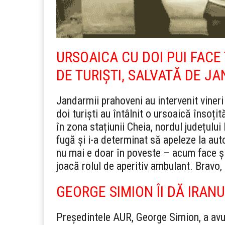
URSOAICA CU DOI PUI FACE
DE TURIȘTI, SALVATĂ DE J
Jandarmii prahoveni au intervenit vineri 
doi turiști au întâlnit o ursoaică însoți
în zona stațiunii Cheia, nordul județulu
fugă și i-a determinat să apeleze la auto
nu mai e doar în poveste – acum face și 
joacă rolul de aperitiv ambulant. Bravo,
GEORGE SIMION ÎI DĂ IRANU
Președintele AUR, George Simion, a avu