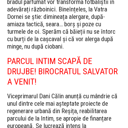
bradul parfumat vor transforma fotbaliștii în
adevărați războinici.
Bineînțeles, la Vatra
Dornei se știe: dimineața alergare, după-
amiaza tactică, seara… borș și poze cu
turmele de oi. Sperăm că băieții nu se întorc
cu burți de la cașcaval și că vor alerga după
minge, nu după ciobani.
PARCUL INTIM SCAPĂ DE
DRUJBE! BIROCRATUL SALVATOR
A VENIT!
Viceprimarul Dani Călin anunță cu mândrie că
unul dintre cele mai așteptate proiecte de
regenerare urbană din Reșița, reabilitarea
parcului de la Intim, se apropie de finanțare
europeană. Se lucrează intens la