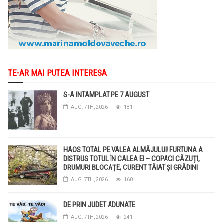
TE-AR MAI PUTEA INTERESA
S-A INTAMPLAT PE 7 AUGUST
AUG. 7TH, 2026
181
HAOS TOTAL PE VALEA ALMĂJULUI! FURTUNA A
DISTRUS TOTUL ÎN CALEA EI – COPACI CĂZUȚI,
DRUMURI BLOCAȚE, CURENT TĂIAT ȘI GRĂDINI
DISTRUSE DE GRINDINĂ!
AUG. 7TH, 2026
160
DE PRIN JUDET ADUNATE
AUG. 7TH, 2026
241