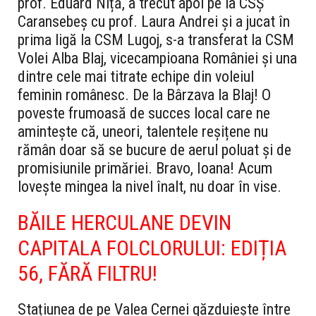
prof. Eduard Niță, a trecut apoi pe la CSȘ
Caransebeș cu prof. Laura Andrei și a jucat în
prima ligă la CSM Lugoj, s-a transferat la CSM
Volei Alba Blaj, vicecampioana României și una
dintre cele mai titrate echipe din voleiul
feminin românesc.
De la Bârzava la Blaj! O
poveste frumoasă de succes local care ne
amintește că, uneori, talentele reșițene nu
rămân doar să se bucure de aerul poluat și de
promisiunile primăriei. Bravo, Ioana! Acum
lovește mingea la nivel înalt, nu doar în vise.
BĂILE HERCULANE DEVIN
CAPITALA FOLCLORULUI: EDIȚIA
56, FĂRĂ FILTRU!
Stațiunea de pe Valea Cernei găzduiește între