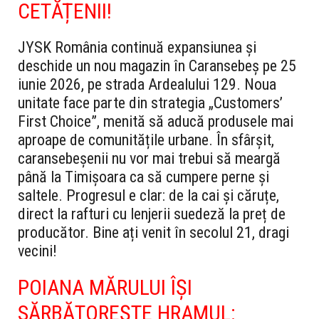
CETĂȚENII!
JYSK România continuă expansiunea și
deschide un nou magazin în Caransebeș pe 25
iunie 2026, pe strada Ardealului 129. Noua
unitate face parte din strategia „Customers’
First Choice”, menită să aducă produsele mai
aproape de comunitățile urbane.
În sfârșit,
caransebeșenii nu vor mai trebui să meargă
până la Timișoara ca să cumpere perne și
saltele. Progresul e clar: de la cai și căruțe,
direct la rafturi cu lenjerii suedeză la preț de
producător. Bine ați venit în secolul 21, dragi
vecini!
POIANA MĂRULUI ÎȘI
SĂRBĂTOREȘTE HRAMUL: