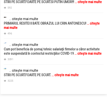
STIRI PE SCURT.FOARTE PE SCURT.SI PUTIN UMOR!!!
... citește mai multe
592
... citește mai multe
PRIMARUL RESITEI II BATE OBRAZUL LUI CRIN ANTONESCU!
... citește
mai multe
496
... citește mai multe
Cum pot beneficia de șomaj tehnic salariații firmelor a căror activitate
este suspendată în contextul restricțiilor COVID-19
... citește mai multe
3091
... citește mai multe
STIRI PE SCURT.FOARTE PE SCURT.
... citește mai multe
3225
jucarii copii
magazin copii