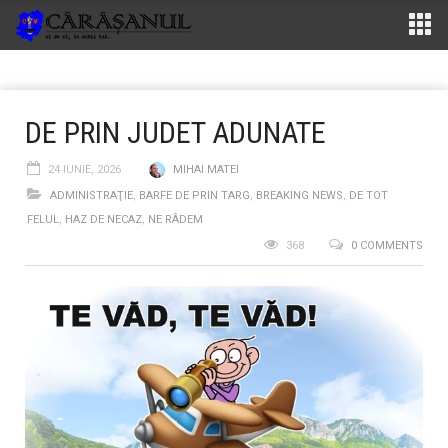
DE PRIN JUDET ADUNATE
24 IUNIE, 2026
MIHAI MATEI
ADMINISTRAŢIE
,
BARFE DE PRIN TARG
,
BREAKING NEWS
,
DE TOT
FELUL
,
HAZ DE NECAZ
,
NE RÂDEM
368
0 COMMENTS