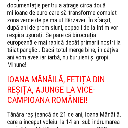
documentație pentru a atrage circa două
milioane de euro care să transforme complet
zona verde de pe malul Bârzavei.
În sfârșit,
după ani de promisiuni, copacii de la Intim vor
respira ușurați. Se pare că birocrația
europeană e mai rapidă decât primarii noștri la
tăiat panglici. Dacă totul merge bine, în câțiva
ani vom avea iar iarbă, nu buruieni și gropi.
Minune!
IOANA MĂNĂILĂ, FETIȚA DIN
REȘIȚA, AJUNGE LA VICE-
CAMPIOANA ROMÂNIEI!
Tânăra reșițeancă de 21 de ani, Ioana Mănăilă,
care a început voleiul la 14 ani sub îndrumarea