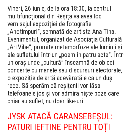
Vineri, 26 iunie, de la ora 18:00, la centrul
multifuncțional din Reșița va avea loc
vernisajul expoziției de fotografie
„Anotimpuri”, semnată de artista Ana Tina.
Evenimentul, organizat de Asociația Culturală
„ArtVibe”, promite metamorfoze ale luminii și
ale sufletului într-un „poem în patru acte”.
Într-
un oraș unde „cultură” înseamnă de obicei
concerte cu manele sau discursuri electorale,
o expoziție de artă adevărată e ca un duș
rece. Să sperăm că reșițenii vor lăsa
telefoanele jos și vor admira niște poze care
chiar au suflet, nu doar like-uri.
JYSK ATACĂ CARANSEBEȘUL:
PATURI IEFTINE PENTRU TOȚI