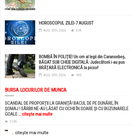
HOROSCOPUL ZILEI-7 AUGUST
AUG. 6TH, 2026
318
BOMBĂ ÎN POLIȚIE! Un om al legii din Caransebeș,
BĂGAT SUB CHEIE DIGITALĂ: Judecătorii i-au pus
BRĂȚARĂ ELECTRONICĂ la picior!
AUG. 6TH, 2026
180
BURSA LOCURILOR DE MUNCA
SCANDAL DE PROPORȚII LA GRANIȚĂ! BACUL DE PE DUNĂRE, ÎN
ȘOMAJ ! SÂRBII NE-AU LĂSAT CU OCHII ÎN SOARE ȘI CU BUZUNARELE
GOALE
... citește mai multe
2105
... citește mai multe