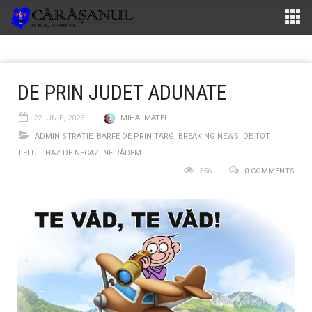
DE PRIN JUDET ADUNATE
22 IUNIE, 2026
MIHAI MATEI
ADMINISTRAŢIE
,
BARFE DE PRIN TARG
,
BREAKING NEWS
,
DE TOT
FELUL
,
HAZ DE NECAZ
,
NE RÂDEM
356
0 COMMENTS