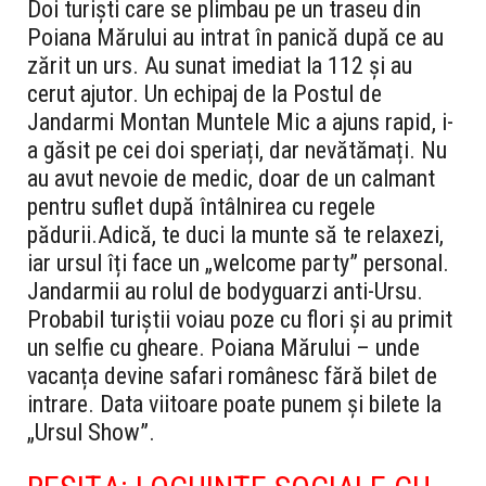
Doi turiști care se plimbau pe un traseu din
Poiana Mărului au intrat în panică după ce au
zărit un urs. Au sunat imediat la 112 și au
cerut ajutor. Un echipaj de la Postul de
Jandarmi Montan Muntele Mic a ajuns rapid, i-
a găsit pe cei doi speriați, dar nevătămați. Nu
au avut nevoie de medic, doar de un calmant
pentru suflet după întâlnirea cu regele
pădurii.
Adică, te duci la munte să te relaxezi,
iar ursul îți face un „welcome party” personal.
Jandarmii au rolul de bodyguarzi anti-Ursu.
Probabil turiștii voiau poze cu flori și au primit
un selfie cu gheare. Poiana Mărului – unde
vacanța devine safari românesc fără bilet de
intrare. Data viitoare poate punem și bilete la
„Ursul Show”.