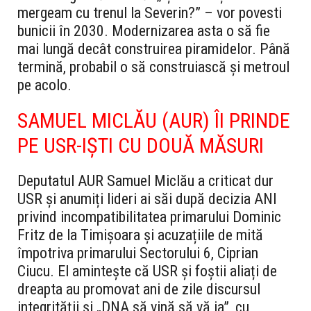
mergeam cu trenul la Severin?” – vor povesti
bunicii în 2030. Modernizarea asta o să fie
mai lungă decât construirea piramidelor. Până
termină, probabil o să construiască și metroul
pe acolo.
SAMUEL MICLĂU (AUR) ÎI PRINDE
PE USR-IȘTI CU DOUĂ MĂSURI
Deputatul AUR Samuel Miclău a criticat dur
USR și anumiți lideri ai săi după decizia ANI
privind incompatibilitatea primarului Dominic
Fritz de la Timișoara și acuzațiile de mită
împotriva primarului Sectorului 6, Ciprian
Ciucu. El amintește că USR și foștii aliați de
dreapta au promovat ani de zile discursul
integrității și „DNA să vină să vă ia”, cu