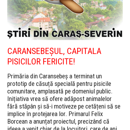
CARANSEBEȘUL, CAPITALA
PISICILOR FERICITE!
Primăria din Caransebeș a terminat un
prototip de căsuță specială pentru pisicile
comunitare, amplasată pe domeniul public.
Inițiativa vrea să ofere adăpost animalelor
fără stăpân și să-i motiveze pe cetățeni să se
implice în protejarea lor. Primarul Felix
Borcean a anunțat proiectul, precizând că
ideea a venit chiar de la locuitori, care de ani