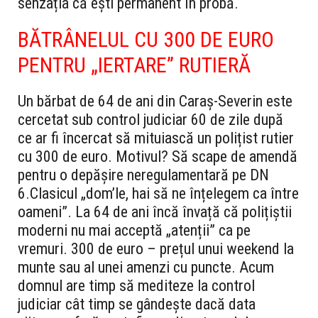
senzația că ești permanent în probă.
BĂTRÂNELUL CU 300 DE EURO
PENTRU „IERTARE” RUTIERĂ
Un bărbat de 64 de ani din Caraș-Severin este
cercetat sub control judiciar 60 de zile după
ce ar fi încercat să mituiască un polițist rutier
cu 300 de euro. Motivul? Să scape de amendă
pentru o depășire neregulamentară pe DN
6.
Clasicul „dom’le, hai să ne înțelegem ca între
oameni”. La 64 de ani încă învață că polițiștii
moderni nu mai acceptă „atenții” ca pe
vremuri. 300 de euro – prețul unui weekend la
munte sau al unei amenzi cu puncte. Acum
domnul are timp să mediteze la control
judiciar cât timp se gândește dacă data