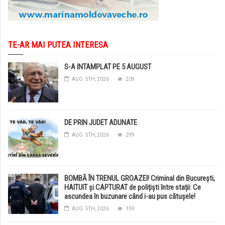
TE-AR MAI PUTEA INTERESA
S-A INTAMPLAT PE 5 AUGUST
AUG. 5TH, 2026
209
DE PRIN JUDET ADUNATE
AUG. 5TH, 2026
299
BOMBĂ ÎN TRENUL GROAZEI! Criminal din București,
HAITUIT și CAPTURAT de polițiști între stații: Ce
ascundea în buzunare când i-au pus cătușele!
AUG. 5TH, 2026
159