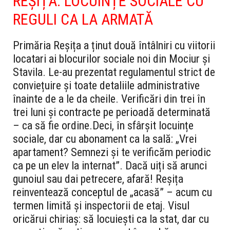
REȘIȚA: LOCUINȚE SOCIALE CU
REGULI CA LA ARMAT
Ă
Primăria Reșița a ținut două întâlniri cu viitorii
locatari ai blocurilor sociale noi din Mociur și
Stavila. Le-au prezentat regulamentul strict de
conviețuire și toate detaliile administrative
înainte de a le da cheile. Verificări din trei în
trei luni și contracte pe perioadă determinată
– ca să fie ordine.
Deci, în sfârșit locuințe
sociale, dar cu abonament ca la sală: „Vrei
apartament? Semnezi și te verificăm periodic
ca pe un elev la internat”. Dacă uiți să arunci
gunoiul sau dai petrecere, afară! Reșița
reinventează conceptul de „acasă” – acum cu
termen limită și inspectorii de etaj. Visul
oricărui chiriaș: să locuiești ca la stat, dar cu