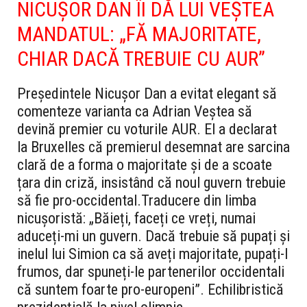
NICUȘOR DAN ÎI DĂ LUI VEȘTEA
MANDATUL: „FĂ MAJORITATE,
CHIAR DACĂ TREBUIE CU AUR”
Președintele Nicușor Dan a evitat elegant să
comenteze varianta ca Adrian Veștea să
devină premier cu voturile AUR. El a declarat
la Bruxelles că premierul desemnat are sarcina
clară de a forma o majoritate și de a scoate
țara din criză, insistând că noul guvern trebuie
să fie pro-occidental.
Traducere din limba
nicușoristă: „Băieți, faceți ce vreți, numai
aduceți-mi un guvern. Dacă trebuie să pupați și
inelul lui Simion ca să aveți majoritate, pupați-l
frumos, dar spuneți-le partenerilor occidentali
că suntem foarte pro-europeni”. Echilibristică