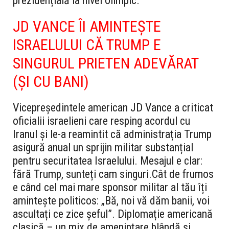
prezidențială la nivel olimpic.
JD VANCE ÎI AMINTEȘTE
ISRAELULUI CĂ TRUMP E
SINGURUL PRIETEN ADEVĂRAT
(ȘI CU BANI)
Vicepreședintele american JD Vance a criticat
oficialii israelieni care resping acordul cu
Iranul și le-a reamintit că administrația Trump
asigură anual un sprijin militar substanțial
pentru securitatea Israelului. Mesajul e clar:
fără Trump, sunteți cam singuri.
Cât de frumos
e când cel mai mare sponsor militar al tău îți
amintește politicos: „Bă, noi vă dăm banii, voi
ascultați ce zice șeful”. Diplomație americană
clasică – un mix de amenințare blândă și