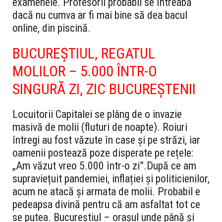
examenele. Profesorii probabil se întreabă
dacă nu cumva ar fi mai bine să dea bacul
online, din piscină.
BUCUREȘTIUL, REGATUL
MOLILOR – 5.000 ÎNTR-O
SINGURĂ ZI, ZIC BUCUREȘTENII
Locuitorii Capitalei se plâng de o invazie
masivă de molii (fluturi de noapte). Roiuri
întregi au fost văzute în case și pe străzi, iar
oamenii postează poze disperate pe rețele:
„Am văzut vreo 5.000 într-o zi”.
După ce am
supraviețuit pandemiei, inflației și politicienilor,
acum ne atacă și armata de molii. Probabil e
pedeapsa divină pentru că am asfaltat tot ce
se putea. Bucureștiul – orașul unde până și