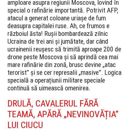
amploare asupra regiunii Moscova, lovind în
special o rafinărie importantă. Potrivit AFP,
atacul a generat coloane uriașe de fum
deasupra capitalei ruse.
Ah, ce frumos e
războiul ăsta! Rușii bombardează zilnic
Ucraina de trei ani și jumătate, dar când
ucrainenii reușesc să trimită aproape 200 de
drone peste Moscova și să aprindă cea mai
mare rafinărie din zonă, brusc devine „atac
terorist” și se cer represalii „masive”. Logica
specială a operațiunii militare speciale
continuă să uimească omenirea.
DRULĂ, CAVALERUL FĂRĂ
TEAMĂ, APĂRĂ „NEVINOVĂȚIA”
LUI CIUCU