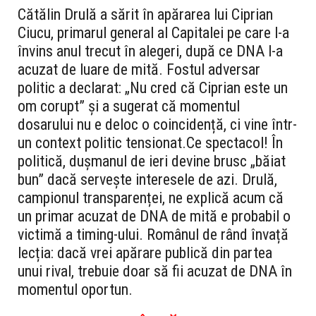
Cătălin Drulă a sărit în apărarea lui Ciprian
Ciucu, primarul general al Capitalei pe care l-a
învins anul trecut în alegeri, după ce DNA l-a
acuzat de luare de mită. Fostul adversar
politic a declarat: „Nu cred că Ciprian este un
om corupt” și a sugerat că momentul
dosarului nu e deloc o coincidență, ci vine într-
un context politic tensionat.
Ce spectacol! În
politică, dușmanul de ieri devine brusc „băiat
bun” dacă servește interesele de azi. Drulă,
campionul transparenței, ne explică acum că
un primar acuzat de DNA de mită e probabil o
victimă a timing-ului. Românul de rând învață
lecția: dacă vrei apărare publică din partea
unui rival, trebuie doar să fii acuzat de DNA în
momentul oportun.