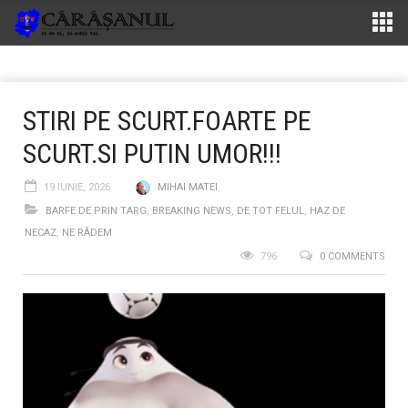
STIRI PE SCURT.FOARTE PE
SCURT.SI PUTIN UMOR!!!
19 IUNIE, 2026
MIHAI MATEI
BARFE DE PRIN TARG
,
BREAKING NEWS
,
DE TOT FELUL
,
HAZ DE
NECAZ
,
NE RÂDEM
796
0 COMMENTS