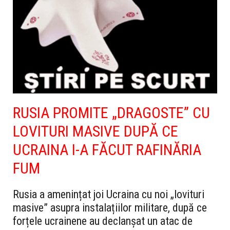
RUSIA PROMITE „DRAGOSTE” CU
LOVITURI MASIVE DUPĂ CE
UCRAINA I-A FĂCUT RAFINĂRIA
FUM
Rusia a amenințat joi Ucraina cu noi „lovituri
masive” asupra instalațiilor militare, după ce
forțele ucrainene au declanșat un atac de