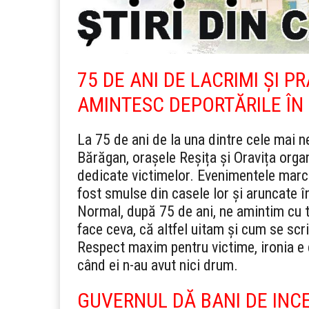
75 DE ANI DE LACRIMI ȘI PR
AMINTESC DEPORTĂRILE Î
La 75 de ani de la una dintre cele mai ne
Bărăgan, orașele Reșița și Oravița org
dedicate victimelor. Evenimentele march
fost smulse din casele lor și aruncate 
Normal, după 75 de ani, ne amintim cu to
face ceva, că altfel uitam și cum se scr
Respect maxim pentru victime, ironia e 
când ei n-au avut nici drum.
GUVERNUL DĂ BANI DE INCE