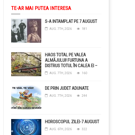
TE-AR MAI PUTEA INTERESA
S-A INTAMPLAT PE 7 AUGUST
AUG. 7TH, 2026
181
HAOS TOTAL PE VALEA
ALMĂJULUI! FURTUNA A
DISTRUS TOTUL ÎN CALEA EI –
COPACI CĂZUȚI, DRUMURI
AUG. 7TH, 2026
160
BLOCAȚE, CURENT TĂIAT ȘI
GRĂDINI DISTRUSE DE
GRINDINĂ!
DE PRIN JUDET ADUNATE
AUG. 7TH, 2026
244
HOROSCOPUL ZILEI-7 AUGUST
AUG. 6TH, 2026
322