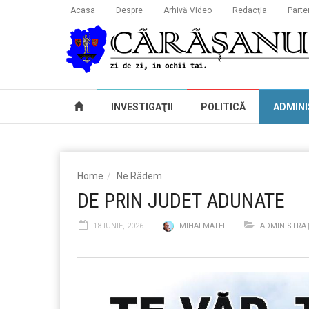
Acasa
Despre
Arhivă Video
Redacţia
Parte
INVESTIGAŢII
POLITICĂ
ADMINI
Home
Ne Râdem
DE PRIN JUDET ADUNATE
18 IUNIE, 2026
MIHAI MATEI
ADMINISTRAŢ