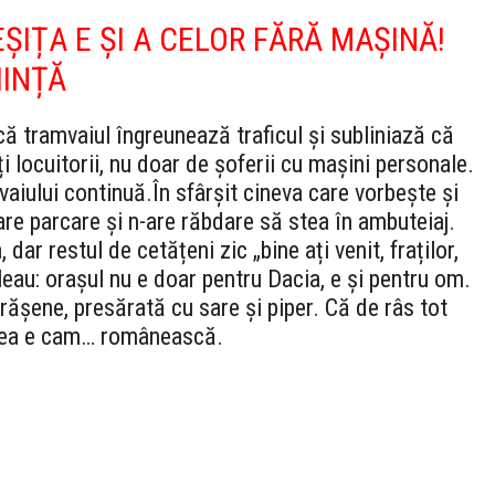
ȘIȚA E ȘI A CELOR FĂRĂ MAȘINĂ!
IINȚĂ
ă tramvaiul îngreunează traficul și subliniază că
i locuitorii, nu doar de șoferii cu mașini personale.
vaiului continuă.
În sfârșit cineva care vorbește și
are parcare și n-are răbdare să stea în ambuteiaj.
 dar restul de cetățeni zic „bine ați venit, fraților,
leau: orașul nu e doar pentru Dacia, e și pentru om.
rășene, presărată cu sare și piper. Că de râs tot
atea e cam… românească.