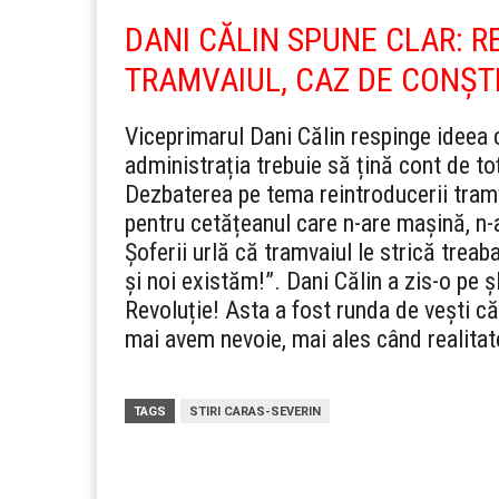
DANI CĂLIN SPUNE CLAR: RE
TRAMVAIUL, CAZ DE CONȘT
Viceprimarul Dani Călin respinge ideea c
administrația trebuie să țină cont de toț
Dezbaterea pe tema reintroducerii tram
pentru cetățeanul care n-are mașină, n-
Șoferii urlă că tramvaiul le strică treaba,
și noi existăm!”. Dani Călin a zis-o pe ș
Revoluție!
Asta a fost runda de vești că
mai avem nevoie, mai ales când realit
TAGS
STIRI CARAS-SEVERIN