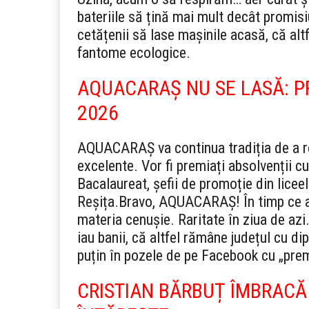
bateriile să țină mai mult decât promis
cetățenii să lase mașinile acasă, că altf
fantome ecologice.
AQUACARAȘ NU SE LASĂ: PR
2026
AQUACARAȘ va continua tradiția de a re
excelente. Vor fi premiați absolvenții c
Bacalaureat, șefii de promoție din licee
Reșița.
Bravo, AQUACARAȘ! În timp ce alți
materia cenușie. Raritate în ziua de az
iau banii, că altfel rămâne județul cu dip
puțin în pozele de pe Facebook cu „prem
CRISTIAN BĂRBUȚ ÎMBRACĂ 