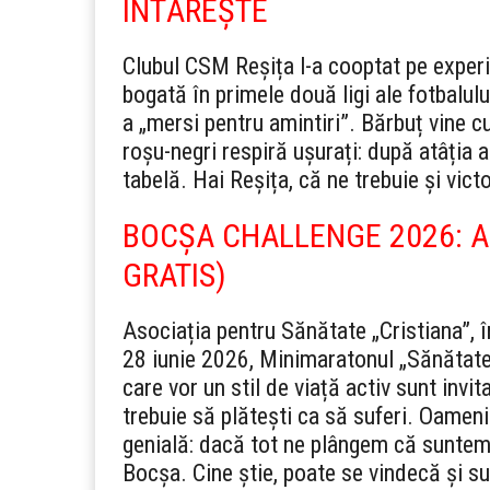
ÎNTĂREȘTE
Clubul CSM Reșița l-a cooptat pe experi
bogată în primele două ligi ale fotbalul
a „mersi pentru amintiri”. Bărbuț vine c
roșu-negri respiră ușurați: după atâția 
tabelă. Hai Reșița, că ne trebuie și vic
BOCȘA CHALLENGE 2026: A
GRATIS)
Asociația pentru Sănătate „Cristiana”, 
28 iunie 2026, Minimaratonul „Sănătate
care vor un stil de viață activ sunt invit
trebuie să plătești ca să suferi. Oameni
genială: dacă tot ne plângem că suntem
Bocșa. Cine știe, poate se vindecă și su