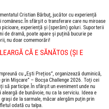
mentatul Cristian Bărbuț, jucător cu experiență
ui românesc.
În sfârșit o transferare care nu miroase
u picioare, experiență și (sperăm) goluri. Suporterii
ani de dramă, poate apare și puțină bucurie pe
torii, nu doar comemorări!
LEARGĂ CĂ E SĂNĂTOS (ȘI E
împreună cu „Ești Prețios”, organizează duminică,
 prin Mișcare” – Bocșa Challenge 2026. Toți cei
ați să participe.
În sfârșit un eveniment unde nu
i aleargă de bunăvoie, nu ca la serviciu. Ideea e
 grași de la sarmale, măcar alergăm puțin prin
fletul odată cu talpa.