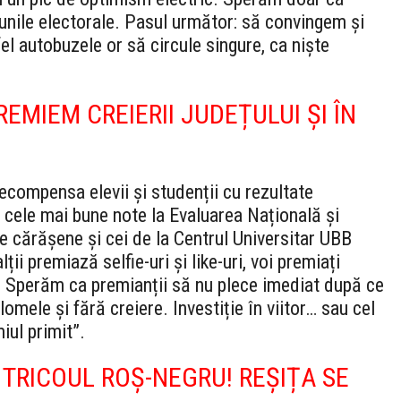
iunile electorale. Pasul următor: să convingem și
el autobuzele or să circule singure, ca niște
EMIEM CREIERII JUDEȚULUI ȘI ÎN
compensa elevii și studenții cu rezultate
u cele mai bune note la Evaluarea Națională și
le cărășene și cei de la Centrul Universitar UBB
i premiază selfie-uri și like-uri, voi premiați
i. Sperăm ca premianții să nu plece imediat după ce
lomele și fără creiere. Investiție în viitor… sau cel
iul primit”.
TRICOUL ROȘ-NEGRU! REȘIȚA SE