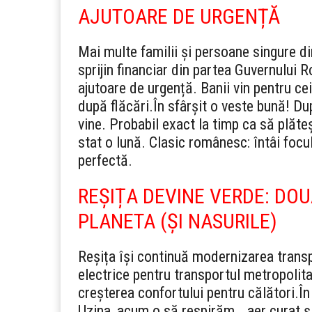
AJUTOARE DE URGENȚĂ
Mai multe familii și persoane singure di
sprijin financiar din partea Guvernului 
ajutoare de urgență. Banii vin pentru c
după flăcări.
În sfârșit o veste bună! Du
vine. Probabil exact la timp ca să plăteș
stat o lună. Clasic românesc: întâi focul,
perfectă.
REȘIȚA DEVINE VERDE: DO
PLANETA (ȘI NASURILE)
Reșița își continuă modernizarea trans
electrice pentru transportul metropolit
creșterea confortului pentru călători.
În
Uzina, acum o să respirăm… aer curat ș