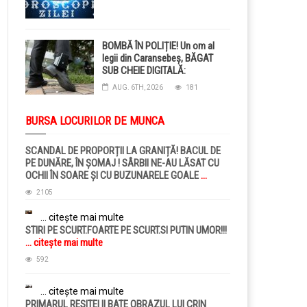
BOMBĂ ÎN POLIȚIE! Un om al
legii din Caransebeș, BĂGAT
SUB CHEIE DIGITALĂ:
Judecătorii i-au pus BRĂȚARĂ
AUG. 6TH, 2026
181
ELECTRONICĂ la picior!
BURSA LOCURILOR DE MUNCA
SCANDAL DE PROPORȚII LA GRANIȚĂ! BACUL DE
PE DUNĂRE, ÎN ȘOMAJ ! SÂRBII NE-AU LĂSAT CU
OCHII ÎN SOARE ȘI CU BUZUNARELE GOALE
...
citește mai multe
2105
... citește mai multe
STIRI PE SCURT.FOARTE PE SCURT.SI PUTIN UMOR!!!
... citește mai multe
592
... citește mai multe
PRIMARUL RESITEI II BATE OBRAZUL LUI CRIN