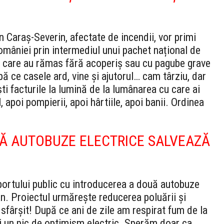
n Caraș-Severin, afectate de incendii, vor primi
României prin intermediul unui pachet național de
ei care au rămas fără acoperiș sau cu pagube grave
pă ce casele ard, vine și ajutorul… cam târziu, dar
ti facturile la lumină de la lumânarea cu care ai
 apoi pompierii, apoi hârtiile, apoi banii. Ordinea
UĂ AUTOBUZE ELECTRICE SALVEAZĂ
portului public cu introducerea a două autobuze
an. Proiectul urmărește reducerea poluării și
 sfârșit! După ce ani de zile am respirat fum de la
i un pic de optimism electric. Sperăm doar ca