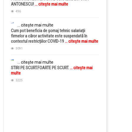
ANTONESCU!
... citește mai multe
496
... citește mai multe
Cum pot beneficia de șomaj tehnic salariații
firmelor a căror activitate este suspendată în
contextul restricțiilor COVID-19
... citește mai multe
3091
... citește mai multe
STIRI PE SCURT.FOARTE PE SCURT.
... citește mai
multe
3225