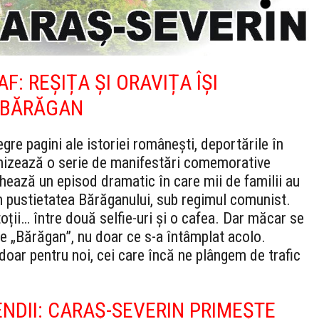
AF: REȘIȚA ȘI ORAVIȚA ÎȘI
N BĂRĂGAN
gre pagini ale istoriei românești, deportările în
anizează o serie de manifestări comemorative
ează un episod dramatic în care mii de familii au
în pustietatea Bărăganului, sub regimul comunist.
ții… între două selfie-uri și o cafea. Dar măcar se
ie „Bărăgan”, nu doar ce s-a întâmplat acolo.
doar pentru noi, cei care încă ne plângem de trafic
NDII: CARAȘ-SEVERIN PRIMEȘTE