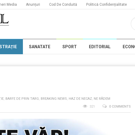
neri Media
Anunțuri
Cod De Conduită
Politică Confidențialitate
STRAȚIE
SANATATE
SPORT
EDITORIAL
ECON
IE
,
BARFE DE PRIN TARG
,
BREAKING NEWS
,
HAZ DE NECAZ
,
NE RÂDEM
321
0 COMMENTS