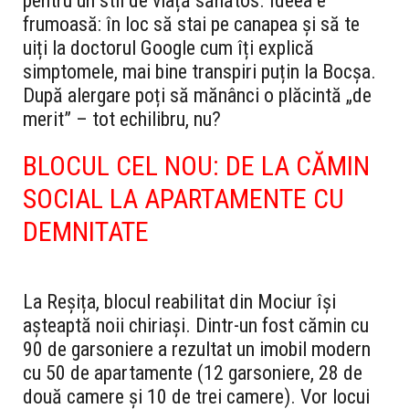
pentru un stil de viață sănătos.
Ideea e
frumoasă: în loc să stai pe canapea și să te
uiți la doctorul Google cum îți explică
simptomele, mai bine transpiri puțin la Bocșa.
După alergare poți să mănânci o plăcintă „de
merit” – tot echilibru, nu?
BLOCUL CEL NOU: DE LA CĂMIN
SOCIAL LA APARTAMENTE CU
DEMNITATE
La Reșița, blocul reabilitat din Mociur își
așteaptă noii chiriași. Dintr-un fost cămin cu
90 de garsoniere a rezultat un imobil modern
cu 50 de apartamente (12 garsoniere, 28 de
două camere și 10 de trei camere). Vor locui