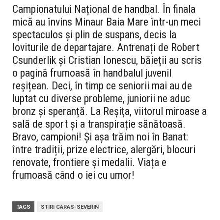
Campionatului Național de handbal. În finala
mică au învins Minaur Baia Mare într-un meci
spectaculos și plin de suspans, decis la
loviturile de departajare. Antrenați de Robert
Csunderlik și Cristian Ionescu, băieții au scris
o pagină frumoasă în handbalul juvenil
reșițean.
Deci, în timp ce seniorii mai au de
luptat cu diverse probleme, juniorii ne aduc
bronz și speranță. La Reșița, viitorul miroase a
sală de sport și a transpirație sănătoasă.
Bravo, campioni!
Și așa trăim noi în Banat:
între tradiții, prize electrice, alergări, blocuri
renovate, frontiere și medalii. Viața e
frumoasă când o iei cu umor!
TAGS
STIRI CARAS-SEVERIN