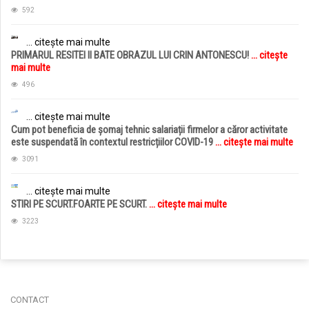
592
... citește mai multe
PRIMARUL RESITEI II BATE OBRAZUL LUI CRIN ANTONESCU!
... citește
mai multe
496
... citește mai multe
Cum pot beneficia de șomaj tehnic salariații firmelor a căror activitate
este suspendată în contextul restricțiilor COVID-19
... citește mai multe
3091
... citește mai multe
STIRI PE SCURT.FOARTE PE SCURT.
... citește mai multe
3223
jucarii copii
magazin copii
CONTACT