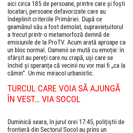
aici circa 185 de persoane, printre care și foști
locatari, persoane defavorizate care au
îndeplinit criteriile Primăriei.
După ce
geamănul său a fost demolat, supraviețuitorul
a trecut printr-o metamorfoză demnă de
emisiunile de la ProTV. Acum arată aproape ca
un bloc normal. Oamenii se mută cu emoție: în
sfârșit au pereți care nu crapă, uși care se
închid și speranța că vecinii nu vor mai fi „ca la
cămin”. Un mic miracol urbanistic.
TURCUL CARE VOIA SĂ AJUNGĂ
ÎN VEST… VIA SOCOL
Duminică seara, în jurul orei 17:45, polițiștii de
frontieră din Sectorul Socol au prins un