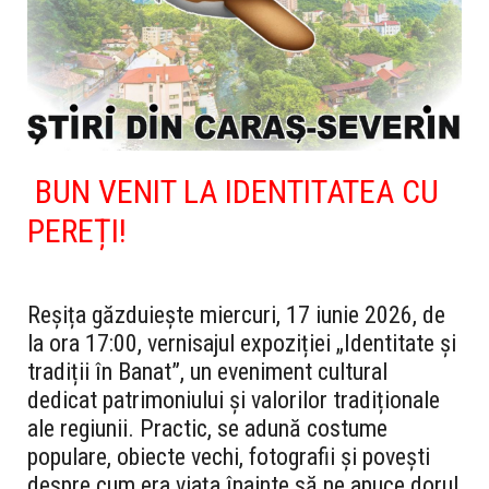
BUN VENIT LA IDENTITATEA CU
PEREȚI!
Reșița găzduiește miercuri, 17 iunie 2026, de
la ora 17:00, vernisajul expoziției „Identitate și
tradiții în Banat”, un eveniment cultural
dedicat patrimoniului și valorilor tradiționale
ale regiunii. Practic, se adună costume
populare, obiecte vechi, fotografii și povești
despre cum era viața înainte să ne apuce dorul