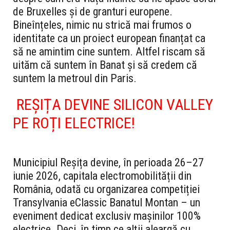
de Bruxelles și de granturi europene.
Bineînțeles, nimic nu strică mai frumos o
identitate ca un proiect european finanțat ca
să ne amintim cine suntem. Altfel riscam să
uităm că suntem în Banat și să credem că
suntem la metroul din Paris.
REȘIȚA DEVINE SILICON VALLEY
PE ROȚI ELECTRICE!
Municipiul Reșița devine, în perioada 26–27
iunie 2026, capitala electromobilității din
România, odată cu organizarea competiției
Transylvania eClassic Banatul Montan – un
eveniment dedicat exclusiv mașinilor 100%
electrice.
Deci, în timp ce alții aleargă cu