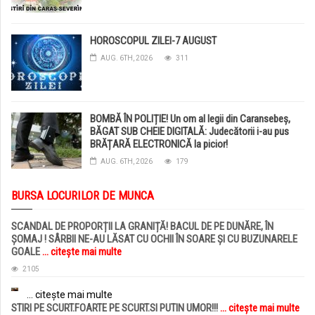
HOROSCOPUL ZILEI-7 AUGUST
AUG. 6TH, 2026
311
BOMBĂ ÎN POLIȚIE! Un om al legii din Caransebeș,
BĂGAT SUB CHEIE DIGITALĂ: Judecătorii i-au pus
BRĂȚARĂ ELECTRONICĂ la picior!
AUG. 6TH, 2026
179
BURSA LOCURILOR DE MUNCA
SCANDAL DE PROPORȚII LA GRANIȚĂ! BACUL DE PE DUNĂRE, ÎN
ȘOMAJ ! SÂRBII NE-AU LĂSAT CU OCHII ÎN SOARE ȘI CU BUZUNARELE
GOALE
... citește mai multe
2105
... citește mai multe
STIRI PE SCURT.FOARTE PE SCURT.SI PUTIN UMOR!!!
... citește mai multe