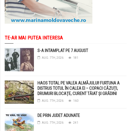
TE-AR MAI PUTEA INTERESA
S-A INTAMPLAT PE 7 AUGUST
AUG. 7TH, 2026
181
HAOS TOTAL PE VALEA ALMĂJULUI! FURTUNA A
DISTRUS TOTUL ÎN CALEA EI – COPACI CĂZUȚI,
DRUMURI BLOCAȚE, CURENT TĂIAT ȘI GRĂDINI
DISTRUSE DE GRINDINĂ!
AUG. 7TH, 2026
160
DE PRIN JUDET ADUNATE
AUG. 7TH, 2026
241