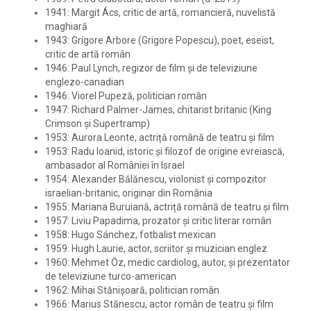
1941: Margit Ács, critic de artă, romancieră, nuvelistă
maghiară
1943: Grigore Arbore (Grigore Popescu), poet, eseist,
critic de artă român
1946: Paul Lynch, regizor de film și de televiziune
englezo-canadian
1946: Viorel Pupeză, politician român
1947: Richard Palmer-James, chitarist britanic (King
Crimson și Supertramp)
1953: Aurora Leonte, actriță română de teatru și film
1953: Radu Ioanid, istoric și filozof de origine evreiască,
ambasador al României în Israel
1954: Alexander Bălănescu, violonist și compozitor
israelian-britanic, originar din România
1955: Mariana Buruiană, actriță română de teatru și film
1957: Liviu Papadima, prozator și critic literar român
1958: Hugo Sánchez, fotbalist mexican
1959: Hugh Laurie, actor, scriitor și muzician englez
1960: Mehmet Öz, medic cardiolog, autor, și prezentator
de televiziune turco-american
1962: Mihai Stănișoară, politician român
1966: Marius Stănescu, actor român de teatru și film