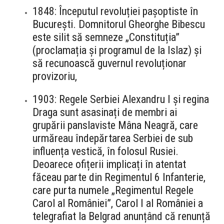
1848: Începutul revoluției pașoptiste în
București. Domnitorul Gheorghe Bibescu
este silit să semneze „Constituția”
(proclamația și programul de la Islaz) și
să recunoască guvernul revoluționar
provizoriu,
1903: Regele Serbiei Alexandru I și regina
Draga sunt asasinați de membri ai
grupării panslaviste Mâna Neagră, care
urmăreau îndepărtarea Serbiei de sub
influența vestică, în folosul Rusiei.
Deoarece ofițerii implicați în atentat
făceau parte din Regimentul 6 Infanterie,
care purta numele „Regimentul Regele
Carol al României”, Carol I al României a
telegrafiat la Belgrad anunțând că renunță