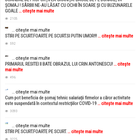
ȘOMAJ ! SÂRBII NE-AU LĂSAT CU OCHII ÎN SOARE ȘI CU BUZUNARELE
GOALE
... citește mai multe
2105
... citește mai multe
STIRI PE SCURT.FOARTE PE SCURT.SI PUTIN UMOR!!!
... citește mai multe
592
... citește mai multe
PRIMARUL RESITEI II BATE OBRAZUL LUI CRIN ANTONESCU!
... citește
mai multe
496
... citește mai multe
Cum pot beneficia de șomaj tehnic salariații firmelor a căror activitate
este suspendată în contextul restricțiilor COVID-19
... citește mai multe
3093
... citește mai multe
STIRI PE SCURT.FOARTE PE SCURT.
... citește mai multe
3225