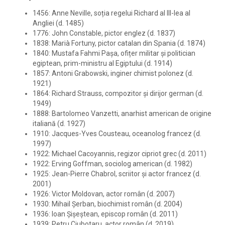
1456: Anne Neville, soția regelui Richard al III-lea al
Angliei (d. 1485)
1776: John Constable, pictor englez (d. 1837)
1838: Marià Fortuny, pictor catalan din Spania (d. 1874)
1840: Mustafa Fahmi Pașa, ofițer militar și politician
egiptean, prim-ministru al Egiptului (d. 1914)
1857: Antoni Grabowski, inginer chimist polonez (d.
1921)
1864: Richard Strauss, compozitor și dirijor german (d.
1949)
1888: Bartolomeo Vanzetti, anarhist american de origine
italiană (d. 1927)
1910: Jacques-Yves Cousteau, oceanolog francez (d.
1997)
1922: Michael Cacoyannis, regizor cipriot grec (d. 2011)
1922: Erving Goffman, sociolog american (d. 1982)
1925: Jean-Pierre Chabrol, scriitor și actor francez (d.
2001)
1926: Victor Moldovan, actor român (d. 2007)
1930: Mihail Șerban, biochimist român (d. 2004)
1936: Ioan Șișeștean, episcop român (d. 2011)
1939: Petru Ciubotaru, actor român (d. 2019)