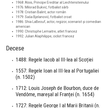
1968: Alois, Principe Ereditar al Liechtensteinului
1976: Milorad Bukvić, fotbalist sârb
1978: Cristian Balint, actor român
1979: Saša Bjelanović, fotbalist croat
1986: Shia LaBeouf, actor, regizor, scenarist și comedian
american
1990: Christophe Lemaitre, atlet francez
1992: Julian Alaphilippe, ciclist francez
Decese
1488: Regele Iacob al III-lea al Scoției
1557: Regele Ioan al III-lea al Portugaliei
(n. 1502)
1712: Louis Joseph de Bourbon, duce de
Vendôme, mareșal al Franței (n. 1654)
1727: Regele George I al Marii Britanii (n.