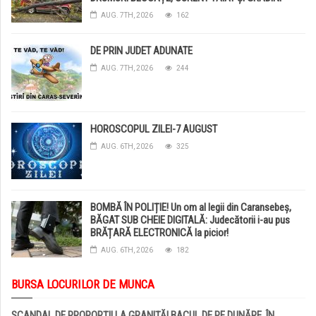
DISTRUSE DE GRINDINĂ!
AUG. 7TH, 2026
162
DE PRIN JUDET ADUNATE
AUG. 7TH, 2026
244
HOROSCOPUL ZILEI-7 AUGUST
AUG. 6TH, 2026
325
BOMBĂ ÎN POLIȚIE! Un om al legii din Caransebeș,
BĂGAT SUB CHEIE DIGITALĂ: Judecătorii i-au pus
BRĂȚARĂ ELECTRONICĂ la picior!
AUG. 6TH, 2026
182
BURSA LOCURILOR DE MUNCA
SCANDAL DE PROPORȚII LA GRANIȚĂ! BACUL DE PE DUNĂRE, ÎN