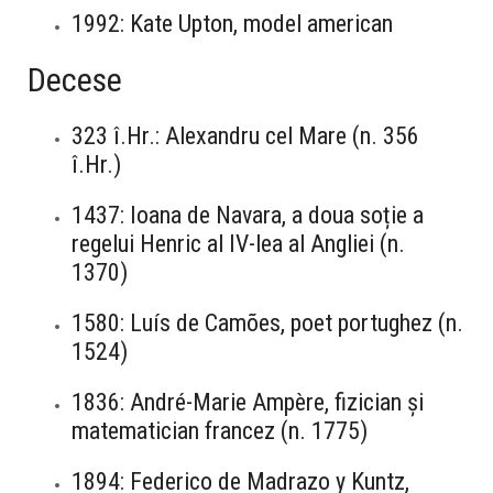
1992: Kate Upton, model american
Decese
323 î.Hr.: Alexandru cel Mare (n. 356
î.Hr.)
1437: Ioana de Navara, a doua soție a
regelui Henric al IV-lea al Angliei (n.
1370)
1580: Luís de Camões, poet portughez (n.
1524)
1836: André-Marie Ampère, fizician și
matematician francez (n. 1775)
1894: Federico de Madrazo y Kuntz,