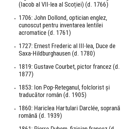
(Iacob al VII-lea al Scoției) (d. 1766)
1706: John Dollond, optician englez,
cunoscut pentru inventarea lentilei
acromatice (d. 1761)
1727: Ernest Frederic al III-lea, Duce de
Saxa-Hildburghausen (d. 1780)
1819: Gustave Courbet, pictor francez (d.
1877)
1853: Ion Pop-Reteganul, folclorist și
traducător român (d. 1905)
1860: Hariclea Hartulari Darclée, soprană
română (d. 1939)
1861: Pierre Duhem, fizician francez (d.