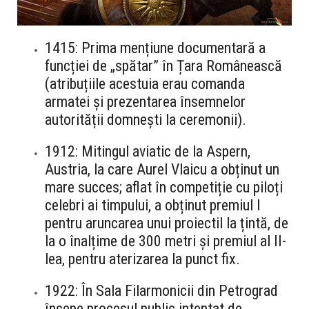
1415: Prima mențiune documentară a
funcției de „spătar” în Țara Românească
(atribuțiile acestuia erau comanda
armatei și prezentarea însemnelor
autorității domnești la ceremonii).
1912: Mitingul aviatic de la Aspern,
Austria, la care Aurel Vlaicu a obținut un
mare succes; aflat în competiție cu piloți
celebri ai timpului, a obținut premiul I
pentru aruncarea unui proiectil la țintă, de
la o înalțime de 300 metri și premiul al II-
lea, pentru aterizarea la punct fix.
1922: În Sala Filarmonicii din Petrograd
începe procesul public intentat de