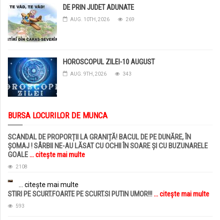
DE PRIN JUDET ADUNATE
AUG. 10TH, 2026
269
HOROSCOPUL ZILEI-10 AUGUST
AUG. 9TH, 2026
343
BURSA LOCURILOR DE MUNCA
SCANDAL DE PROPORȚII LA GRANIȚĂ! BACUL DE PE DUNĂRE, ÎN
ȘOMAJ ! SÂRBII NE-AU LĂSAT CU OCHII ÎN SOARE ȘI CU BUZUNARELE
GOALE
... citește mai multe
2108
... citește mai multe
STIRI PE SCURT.FOARTE PE SCURT.SI PUTIN UMOR!!!
... citește mai multe
593