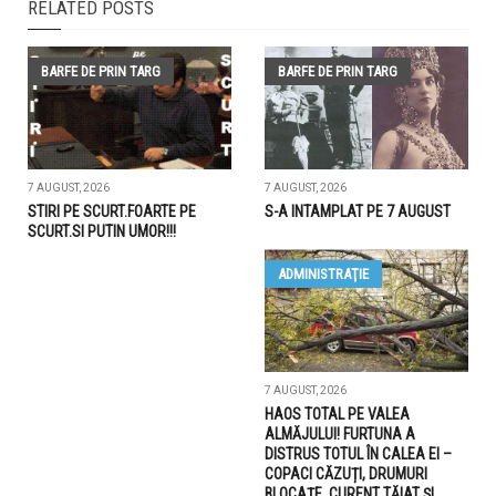
RELATED POSTS
BARFE DE PRIN TARG
BARFE DE PRIN TARG
7 AUGUST, 2026
7 AUGUST, 2026
STIRI PE SCURT.FOARTE PE
S-A INTAMPLAT PE 7 AUGUST
SCURT.SI PUTIN UMOR!!!
ADMINISTRAŢIE
7 AUGUST, 2026
HAOS TOTAL PE VALEA
ALMĂJULUI! FURTUNA A
DISTRUS TOTUL ÎN CALEA EI –
COPACI CĂZUȚI, DRUMURI
BLOCAȚE, CURENT TĂIAT ȘI