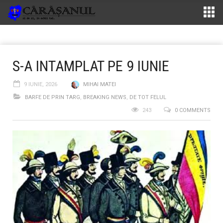
S-A INTAMPLAT PE 9 IUNIE
9 IUNIE, 2026
MIHAI MATEI
BARFE DE PRIN TARG
,
BREAKING NEWS
,
DE TOT FELUL
243
0 COMMENTS