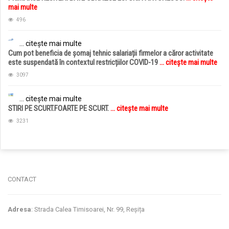
mai multe
496
... citește mai multe
Cum pot beneficia de șomaj tehnic salariații firmelor a căror activitate
este suspendată în contextul restricțiilor COVID-19
... citește mai multe
3097
... citește mai multe
STIRI PE SCURT.FOARTE PE SCURT.
... citește mai multe
3231
jucarii copii
magazin copii
CONTACT
Adresa
: Strada Calea Timisoarei, Nr. 99, Reșița