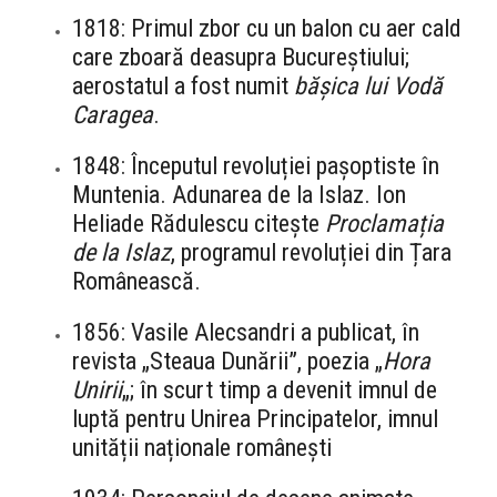
1818: Primul zbor cu un balon cu aer cald
care zboară deasupra Bucureștiului;
aerostatul a fost numit
bășica lui Vodă
Caragea
.
1848: Începutul revoluției pașoptiste în
Muntenia. Adunarea de la Islaz. Ion
Heliade Rădulescu citește
Proclamația
de la Islaz
, programul revoluției din Țara
Românească.
1856: Vasile Alecsandri a publicat, în
revista „Steaua Dunării”, poezia „
Hora
Unirii
„; în scurt timp a devenit imnul de
luptă pentru Unirea Principatelor, imnul
unității naționale românești