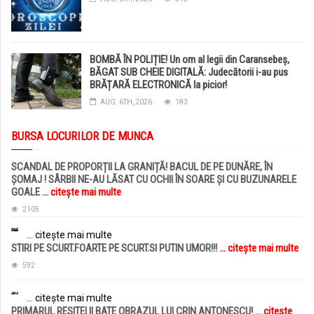
BOMBĂ ÎN POLIȚIE! Un om al legii din Caransebeș,
BĂGAT SUB CHEIE DIGITALĂ: Judecătorii i-au pus
BRĂȚARĂ ELECTRONICĂ la picior!
AUG. 6TH, 2026
183
BURSA LOCURILOR DE MUNCA
SCANDAL DE PROPORȚII LA GRANIȚĂ! BACUL DE PE DUNĂRE, ÎN
ȘOMAJ ! SÂRBII NE-AU LĂSAT CU OCHII ÎN SOARE ȘI CU BUZUNARELE
GOALE
... citește mai multe
2105
... citește mai multe
STIRI PE SCURT.FOARTE PE SCURT.SI PUTIN UMOR!!!
... citește mai multe
592
... citește mai multe
PRIMARUL RESITEI II BATE OBRAZUL LUI CRIN ANTONESCU!
... citește