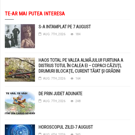
TE-AR MAI PUTEA INTERESA
S-A INTAMPLAT PE 7 AUGUST
AUG. 7TH, 2026
184
HAOS TOTAL PE VALEA ALMĂJULUI! FURTUNA A
DISTRUS TOTUL ÎN CALEA EI – COPACI CĂZUȚI,
DRUMURI BLOCAȚE, CURENT TĂIAT ȘI GRĂDINI
DISTRUSE DE GRINDINĂ!
AUG. 7TH, 2026
164
DE PRIN JUDET ADUNATE
AUG. 7TH, 2026
248
HOROSCOPUL ZILEI-7 AUGUST
AUG. 6TH, 2026
345