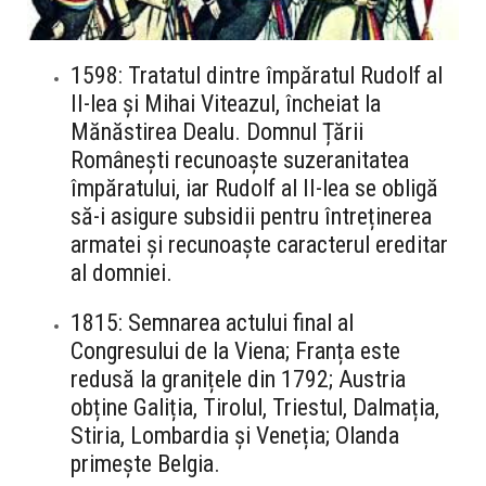
1598: Tratatul dintre împăratul Rudolf al
II-lea și Mihai Viteazul, încheiat la
Mănăstirea Dealu. Domnul Țării
Românești recunoaște suzeranitatea
împăratului, iar Rudolf al II-lea se obligă
să-i asigure subsidii pentru întreținerea
armatei și recunoaște caracterul ereditar
al domniei.
1815: Semnarea actului final al
Congresului de la Viena; Franța este
redusă la granițele din 1792; Austria
obține Galiția, Tirolul, Triestul, Dalmația,
Stiria, Lombardia și Veneția; Olanda
primește Belgia.