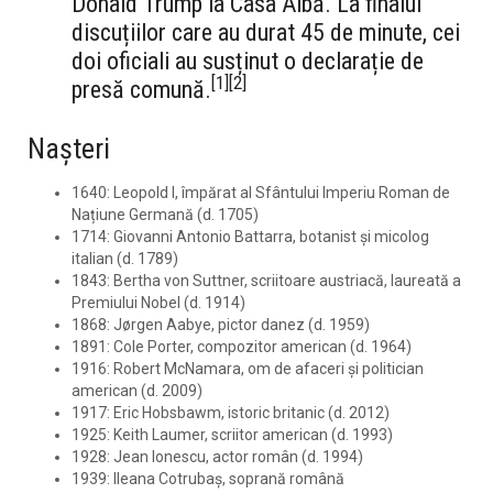
Donald Trump la Casa Albă. La finalul
discuțiilor care au durat 45 de minute, cei
doi oficiali au susținut o declarație de
[
1
]
[
2
]
presă comună.
Nașteri
1640: Leopold I, împărat al Sfântului Imperiu Roman de
Națiune Germană (d. 1705)
1714: Giovanni Antonio Battarra, botanist și micolog
italian (d. 1789)
1843: Bertha von Suttner, scriitoare austriacă, laureată a
Premiului Nobel (d. 1914)
1868: Jørgen Aabye, pictor danez (d. 1959)
1891: Cole Porter, compozitor american (d. 1964)
1916: Robert McNamara, om de afaceri și politician
american (d. 2009)
1917: Eric Hobsbawm, istoric britanic (d. 2012)
1925: Keith Laumer, scriitor american (d. 1993)
1928: Jean Ionescu, actor român (d. 1994)
1939: Ileana Cotrubaș, soprană română