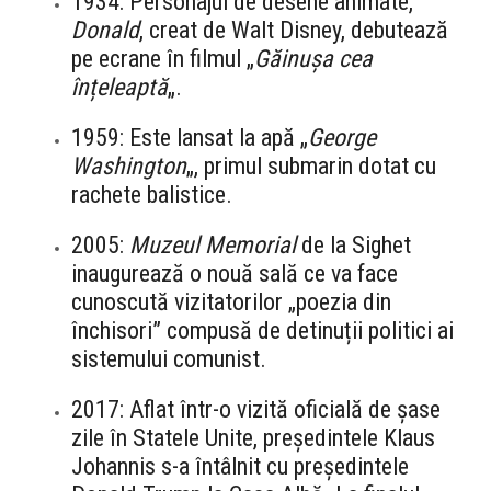
1934: Personajul de desene animate,
Donald
, creat de Walt Disney, debutează
pe ecrane în filmul „
Găinușa cea
înțeleaptă
„.
1959: Este lansat la apă „
George
Washington
„, primul submarin dotat cu
rachete balistice.
2005:
Muzeul Memorial
de la Sighet
inaugurează o nouă sală ce va face
cunoscută vizitatorilor „poezia din
închisori” compusă de detinuții politici ai
sistemului comunist.
2017: Aflat într-o vizită oficială de șase
zile în Statele Unite, președintele Klaus
Johannis s-a întâlnit cu președintele