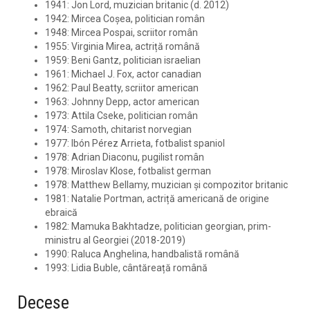
1941: Jon Lord, muzician britanic (d. 2012)
1942: Mircea Coșea, politician român
1948: Mircea Pospai, scriitor român
1955: Virginia Mirea, actriță română
1959: Beni Gantz, politician israelian
1961: Michael J. Fox, actor canadian
1962: Paul Beatty, scriitor american
1963: Johnny Depp, actor american
1973: Attila Cseke, politician român
1974: Samoth, chitarist norvegian
1977: Ibón Pérez Arrieta, fotbalist spaniol
1978: Adrian Diaconu, pugilist român
1978: Miroslav Klose, fotbalist german
1978: Matthew Bellamy, muzician și compozitor britanic
1981: Natalie Portman, actriță americană de origine
ebraică
1982: Mamuka Bakhtadze, politician georgian, prim-
ministru al Georgiei (2018-2019)
1990: Raluca Anghelina, handbalistă română
1993: Lidia Buble, cântăreață română
Decese