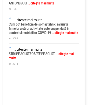
ANTONESCU!
... citește mai multe
495
... citește mai multe
Cum pot beneficia de șomaj tehnic salariații
firmelor a căror activitate este suspendată în
contextul restricțiilor COVID-19
... citește mai multe
3082
... citește mai multe
STIRI PE SCURT.FOARTE PE SCURT.
... citește mai
multe
3214