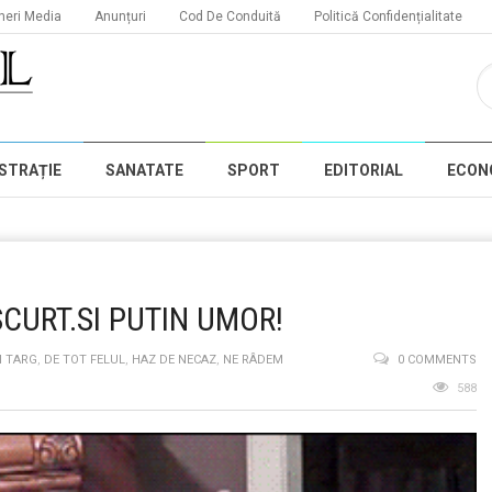
neri Media
Anunțuri
Cod De Conduită
Politică Confidențialitate
STRAȚIE
SANATATE
SPORT
EDITORIAL
ECON
SCURT.SI PUTIN UMOR!
N TARG
,
DE TOT FELUL
,
HAZ DE NECAZ
,
NE RÂDEM
0 COMMENTS
588