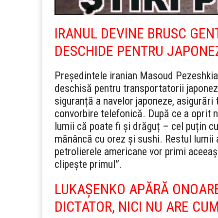
IRANUL DEVINE BRUSC GEN
DESCHIDE PENTRU JAPONE
Președintele iranian Masoud Pezeshkian
deschisă pentru transportatorii japonezi
siguranță a navelor japoneze, asigurări 
convorbire telefonică.
După ce a oprit n
lumii că poate fi și drăguț – cel puțin 
mănâncă cu orez și sushi. Restul lumii 
petrolierele americane vor primi aceeași
clipește primul”.
LUKAȘENKO APĂRĂ ONOAREA
DICTATOR, NICI NU ARE CUM