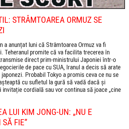
TIL: STRÂMTOAREA ORMUZ SE
ZI
 a anunțat luni că Strâmtoarea Ormuz va fi
. Teheranul promite că va facilita trecerea în
transmise direct prim-ministrului Japoniei într-o
egocierile de pace cu SUA, Iranul a decis să arate
cu japonezi. Probabil Tokyo a promis ceva ce nu se
așteaptă cu sufletul la gură să vadă dacă și
 invitație cordială sau vor continua să joace „cine
 LUI KIM JONG-UN: „NU E
 SĂ FIE”