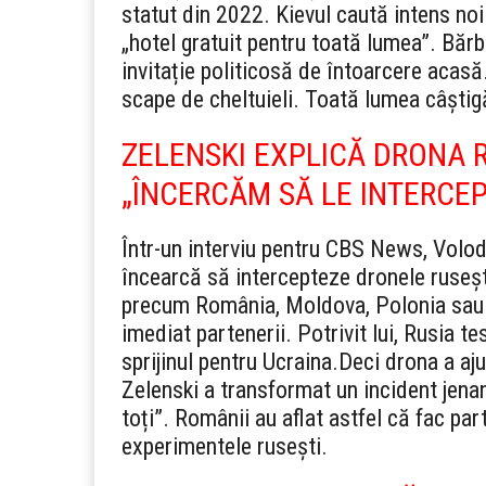
statut din 2022. Kievul caută intens noi 
„hotel gratuit pentru toată lumea”. Bărb
invitație politicosă de întoarcere acasă
scape de cheltuieli. Toată lumea câștigă
ZELENSKI EXPLICĂ DRONA 
„ÎNCERCĂM SĂ LE INTERCE
Într-un interviu pentru CBS News, Volod
încearcă să intercepteze dronele rusești
precum România, Moldova, Polonia sau ț
imediat partenerii. Potrivit lui, Rusia
sprijinul pentru Ucraina.
Deci drona a aju
Zelenski a transformat un incident jenan
toți”. Românii au aflat astfel că fac par
experimentele rusești.