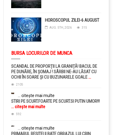
HOROSCOPUL ZILEI-6 AUGUST
AUG. 5TH, 2026
315
BURSA LOCURILOR DE MUNCA
SCANDAL DE PROPORȚII LA GRANIȚĂ! BACUL DE
PE DUNĂRE, ÎN ȘOMAJ ! SÂRBII NE-AU LĂSAT CU
OCHII ÎN SOARE ȘI CU BUZUNARELE GOALE
...
citește mai multe
2105
... citește mai multe
STIRI PE SCURT.FOARTE PE SCURT.SI PUTIN UMOR!!!
... citește mai multe
592
... citește mai multe
PRIMARUL RESITEI II BATE OBRAZUL LUI CRIN