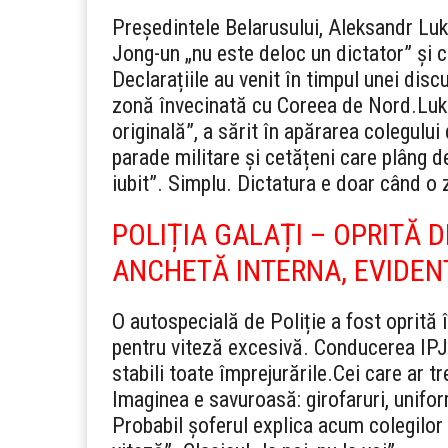
Președintele Belarusului, Aleksandr Luk
Jong-un „nu este deloc un dictator” și că
Declarațiile au venit în timpul unei disc
zonă învecinată cu Coreea de Nord.
Luk
originală”, a sărit în apărarea colegului
parade militare și cetățeni care plâng de
iubit”. Simplu. Dictatura e doar când o z
POLIȚIA GALAȚI – OPRITĂ D
ANCHETĂ INTERNA, EVIDEN
O autospecială de Poliție a fost oprită î
pentru viteză excesivă. Conducerea IPJ 
stabili toate împrejurările.
Cei care ar tr
Imaginea e savuroasă: girofaruri, unifor
Probabil șoferul explica acum colegilor