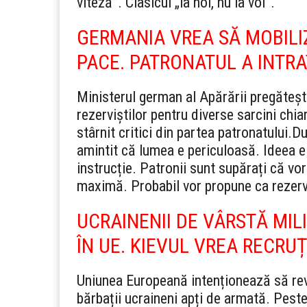
viteză”. Clasicul „la noi, nu la voi”.
GERMANIA VREA SĂ MOBILIZE
PACE. PATRONATUL A INTRA
Ministerul german al Apărării pregăteșt
rezerviştilor pentru diverse sarcini chiar
stârnit critici din partea patronatului.
Du
amintit că lumea e periculoasă. Ideea e 
instrucție. Patronii sunt supărați că vo
maximă. Probabil vor propune ca rezervi
UCRAINENII DE VÂRSTĂ MIL
ÎN UE. KIEVUL VREA RECRUȚ
Uniunea Europeană intenționează să rev
bărbații ucraineni apți de armată. Pest