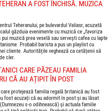
TEHERAN A FOST ÎNCHISĂ. MUZICA
centrul Teheranului, pe bulevardul Valiasr, acuzată
ocalul găzduia evenimente cu muzică ce „favoriza
ă pui muzică prea veselă sau servești cafea cu lapte
satanisme. Probabil barista a pus un playlist cu
i cliente. Autoritățile veghează ca cetățenii să
de cler.
TANICI CARE PĂZEAU FAMILIA
U CĂ AU AȚIPIT ÎN POST
 care protejează familia regală britanică au fost
u fost acuzați că au adormit în post și au lăsat
a (Dumnezeu s-o odihnească) și actuala familie
a să țină polițiștii treji. Probabil că după atâtea