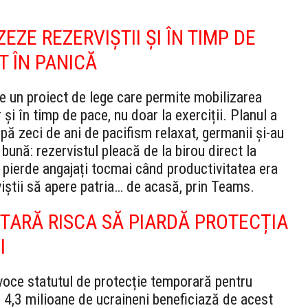
ZE REZERVIȘTII ȘI ÎN TIMP DE
T ÎN PANICĂ
e un proiect de lege care permite mobilizarea
 și în timp de pace, nu doar la exerciții. Planul a
pă zeci de ani de pacifism relaxat, germanii și-au
bună: rezervistul pleacă de la birou direct la
r pierde angajați tocmai când productivitatea era
ştii să apere patria… de acasă, prin Teams.
ITARĂ RISCA SĂ PIARDĂ PROTECȚIA
I
oce statutul de protecție temporară pentru
e 4,3 milioane de ucraineni beneficiază de acest