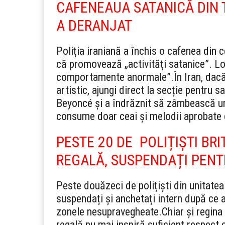
CAFENEAUA SATANICĂ DIN 
A DERANJAT
Poliția iraniană a închis o cafenea din 
că promovează „activități satanice”. L
comportamente anormale”.
În Iran, dac
artistic, ajungi direct la secție pentru 
Beyoncé și a îndrăznit să zâmbească une
consume doar ceai și melodii aprobate 
PESTE 20 DE POLIȚIȘTI BRI
REGALĂ, SUSPENDAȚI PENTR
Peste douăzeci de polițiști din unitatea
suspendați și anchetați intern după ce a
zonele nesupravegheate.
Chiar și regin
regală nu mai inspiră suficient respect c