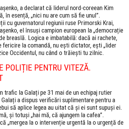
așenko, a declarat că liderul nord-coreean Kim
, în esență, „nici nu are cum să fie unul”.
uții cu guvernatorul regiunii ruse Primorski Krai,
așenko, el însuși campion european la „democrație
 de breaslă. Logica e imbatabilă: dacă ai rachete,
 fericire la comandă, nu ești dictator, ești „lider
ice Occidentul, nu când o trăiești tu zilnic.
E POLIȚIE PENTRU VITEZĂ.
T
n trafic la Galați pe 31 mai de un echipaj rutier
Galați a dispus verificări suplimentare pentru a
ebui să aplice legea au uitat că și ei sunt supuși ei.
mă, și totuși „hai mă, că ajungem la cafea”.
 că „mergea la o intervenție urgentă la o urgență de