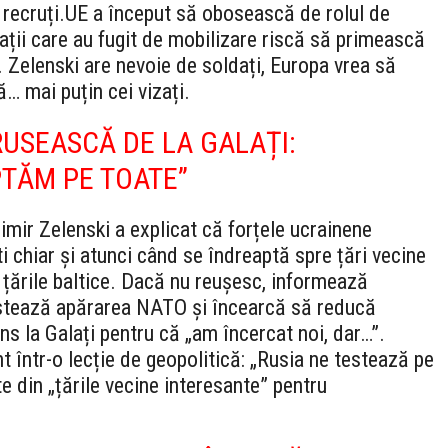
recruți.
UE a început să obosească de rolul de
ații care au fugit de mobilizare riscă să primească
. Zelenski are nevoie de soldați, Europa vrea să
… mai puțin cei vizați.
RUSEASCĂ DE LA GALAȚI:
PTĂM PE TOATE”
imir Zelenski a explicat că forțele ucrainene
 chiar și atunci când se îndreaptă spre țări vecine
ările baltice. Dacă nu reușesc, informează
 testează apărarea NATO și încearcă să reducă
ns la Galați pentru că „am încercat noi, dar…”.
t într-o lecție de geopolitică: „Rusia ne testează pe
te din „țările vecine interesante” pentru