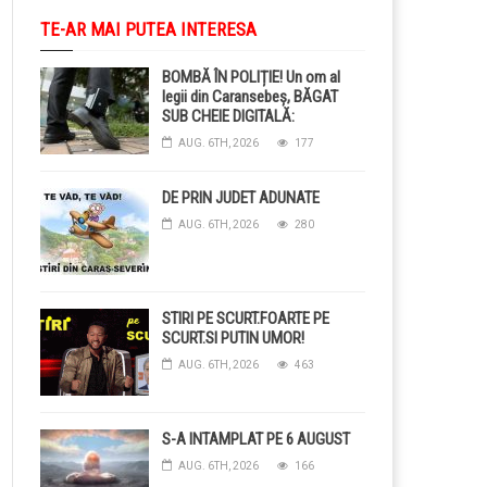
TE-AR MAI PUTEA INTERESA
BOMBĂ ÎN POLIȚIE! Un om al
legii din Caransebeș, BĂGAT
SUB CHEIE DIGITALĂ:
Judecătorii i-au pus BRĂȚARĂ
AUG. 6TH, 2026
177
ELECTRONICĂ la picior!
DE PRIN JUDET ADUNATE
AUG. 6TH, 2026
280
STIRI PE SCURT.FOARTE PE
SCURT.SI PUTIN UMOR!
AUG. 6TH, 2026
463
S-A INTAMPLAT PE 6 AUGUST
AUG. 6TH, 2026
166