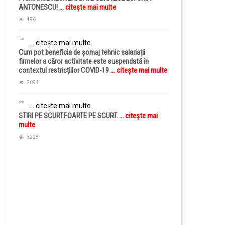
ANTONESCU!
... citește mai multe
496
... citește mai multe
Cum pot beneficia de șomaj tehnic salariații
firmelor a căror activitate este suspendată în
contextul restricțiilor COVID-19
... citește mai multe
3094
... citește mai multe
STIRI PE SCURT.FOARTE PE SCURT.
... citește mai
multe
3228