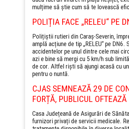
mulțime să știe cum să te lovească efic
POLIȚIA FACE „RELEU“ PE D
Polițiștii rutieri din Caraș-Severin, împ
amplă acțiune de tip „RELEU“ pe DN6. Sc
accidentelor pe unul dintre cele mai circ
azi e bine să mergi cu 5 km/h sub limită,
de cor. Altfel riști să ajungi acasă cu 
pentru o nuntă.
CJAS SEMNEAZĂ 29 DE CONT
FORȚĂ, PUBLICUL OFTEAZĂ
Casa Județeană de Asigurări de Sănătat
furnizori privați de servicii medicale. Re
tratamente disponibile în diverse locali