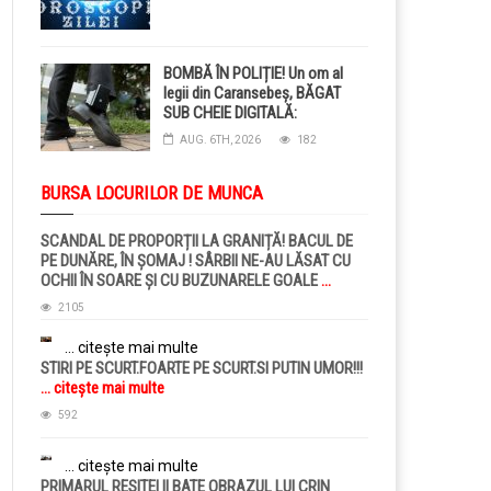
BOMBĂ ÎN POLIȚIE! Un om al
legii din Caransebeș, BĂGAT
SUB CHEIE DIGITALĂ:
Judecătorii i-au pus BRĂȚARĂ
AUG. 6TH, 2026
182
ELECTRONICĂ la picior!
BURSA LOCURILOR DE MUNCA
SCANDAL DE PROPORȚII LA GRANIȚĂ! BACUL DE
PE DUNĂRE, ÎN ȘOMAJ ! SÂRBII NE-AU LĂSAT CU
OCHII ÎN SOARE ȘI CU BUZUNARELE GOALE
...
citește mai multe
2105
... citește mai multe
STIRI PE SCURT.FOARTE PE SCURT.SI PUTIN UMOR!!!
... citește mai multe
592
... citește mai multe
PRIMARUL RESITEI II BATE OBRAZUL LUI CRIN