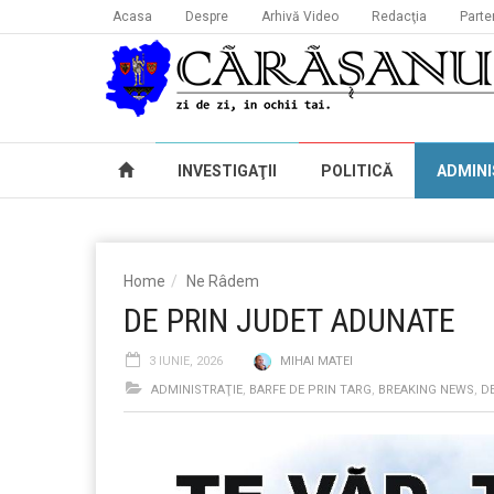
Acasa
Despre
Arhivă Video
Redacţia
Parte
INVESTIGAŢII
POLITICĂ
ADMINI
Home
Ne Râdem
DE PRIN JUDET ADUNATE
3 IUNIE, 2026
MIHAI MATEI
ADMINISTRAŢIE
,
BARFE DE PRIN TARG
,
BREAKING NEWS
,
D