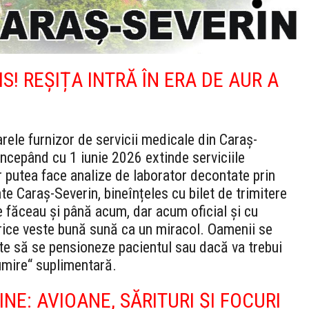
S! REȘIȚA INTRĂ ÎN ERA DE AUR A
rele furnizor de servicii medicale din Caraș-
începând cu 1 iunie 2026 extinde serviciile
r putea face analize de laborator decontate prin
 Caraș-Severin, bineînțeles cu bilet de trimitere
e făceau și până acum, dar acum oficial și cu
orice veste bună sună ca un miracol. Oamenii se
nte să se pensioneze pacientul sau dacă va trebui
umire“ suplimentară.
E: AVIOANE, SĂRITURI ȘI FOCURI