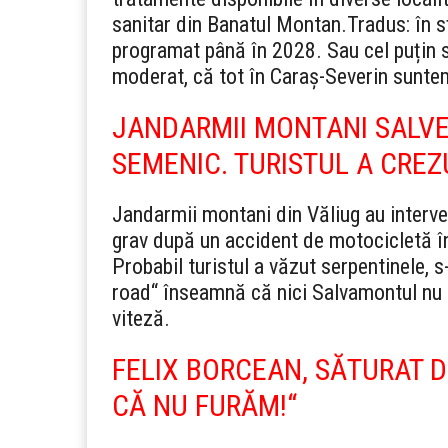
sanitar din Banatul Montan.
Tradus: în s
programat până în 2028. Sau cel puțin 
moderat, că tot în Caraș-Severin sunte
JANDARMII MONTANI SALVE
SEMENIC. TURISTUL A CREZ
Jandarmii montani din Văliug au interven
grav după un accident de motocicletă î
Probabil turistul a văzut serpentinele, s-
road“ înseamnă că nici Salvamontul nu a
viteză.
FELIX BORCEAN, SĂTURAT DE
CĂ NU FURĂM!“