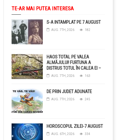
TE-AR MAI PUTEA INTERESA
S-A INTAMPLAT PE 7 AUGUST
AUG. 7TH, 2026
182
HAOS TOTAL PE VALEA
ALMĂJULUI! FURTUNA A
DISTRUS TOTUL ÎN CALEA EI –
COPACI CĂZUȚI, DRUMURI
AUG. 7TH, 2026
163
BLOCAȚE, CURENT TĂIAT ȘI
GRĂDINI DISTRUSE DE
GRINDINĂ!
DE PRIN JUDET ADUNATE
AUG. 7TH, 2026
245
HOROSCOPUL ZILEI-7 AUGUST
AUG. 6TH, 2026
334