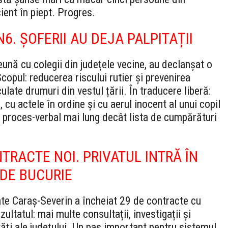
ient în piept. Progres.
N6. ȘOFERII AU DEJA PALPITAȚII
reună cu colegii din județele vecine, au declanșat o
opul: reducerea riscului rutier și prevenirea
ulate drumuri din vestul țării.
În traducere liberă:
 cu actele în ordine și cu aerul inocent al unui copil
un proces-verbal mai lung decât lista de cumpărături
RACTE NOI. PRIVATUL INTRĂ ÎN
 DE BUCURIE
e Caraș-Severin a încheiat 29 de contracte cu
zultatul: mai multe consultații, investigații și
tăți ale județului. Un pas important pentru sistemul