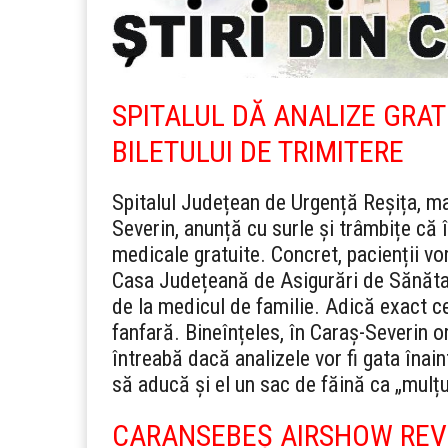
SPITALUL DĂ ANALIZE GRATI
BILETULUI DE TRIMITERE
Spitalul Județean de Urgență Reșița, ma
Severin, anunță cu surle și trâmbițe că 
medicale gratuite. Concret, pacienții vo
Casa Județeană de Asigurări de Sănătate
de la medicul de familie. Adică exact c
fanfară.
Bineînțeles, în Caraș-Severin 
întreabă dacă analizele vor fi gata înai
să aducă și el un sac de făină ca „mulț
CARANSEBEȘ AIRSHOW REVIN