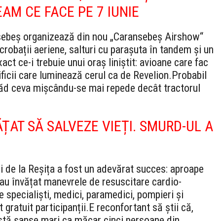
EAM CE FACE PE 7 IUNIE
sebeș organizează din nou „Caransebeș Airshow“
crobații aeriene, salturi cu parașuta în tandem și un
ct ce-i trebuie unui oraș liniștit: avioane care fac
ificii care luminează cerul ca de Revelion.
Probabil
văd ceva mișcându-se mai repede decât tractorul
ĂȚAT SĂ SALVEZE VIEȚI. SMURD-UL A
i de la Reșița a fost un adevărat succes: aproape
, au învățat manevrele de resuscitare cardio-
e specialiști, medici, paramedici, pompieri și
 gratuit participanții.
E reconfortant să știi că,
xistă șanse mari ca măcar cinci persoane din