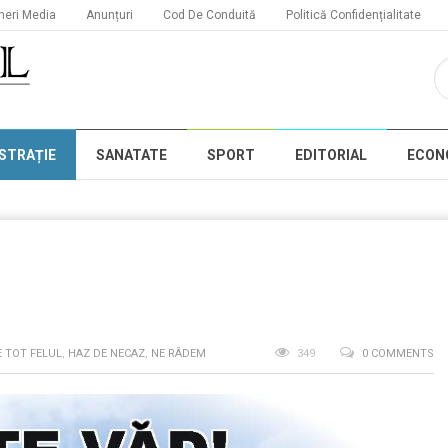
neri Media
Anunțuri
Cod De Conduită
Politică Confidențialitate
STRAȚIE
SANATATE
SPORT
EDITORIAL
ECON
E TOT FELUL
,
HAZ DE NECAZ
,
NE RÂDEM
349
0 COMMENTS