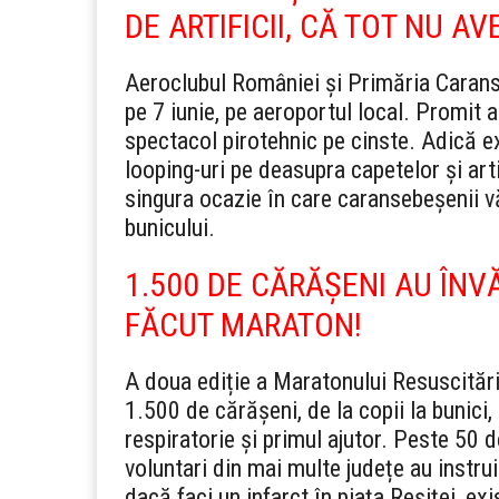
DE ARTIFICII, CĂ TOT NU AV
Aeroclubul României și Primăria Caran
pe 7 iunie, pe aeroportul local. Promit a
spectacol pirotehnic pe cinste. Adică exa
looping-uri pe deasupra capetelor și art
singura ocazie în care caransebeșenii 
bunicului.
1.500 DE CĂRĂȘENI AU ÎNV
FĂCUT MARATON!
A doua ediție a Maratonului Resuscitări
1.500 de cărășeni, de la copii la bunici
respiratorie și primul ajutor. Peste 50 d
voluntari din mai multe județe au instruit
dacă faci un infarct în piața Reșiței, e