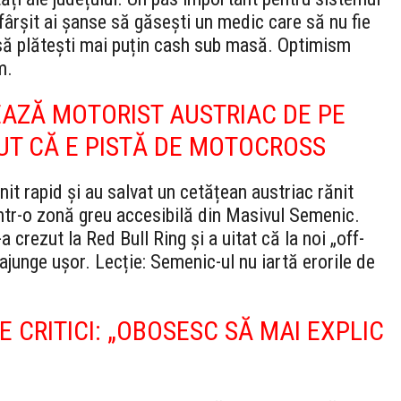
fârșit ai șanse să găsești un medic care să nu fie
să plătești mai puțin cash sub masă. Optimism
m.
AZĂ MOTORIST AUSTRIAC DE PE
UT CĂ E PISTĂ DE MOTOCROSS
it rapid și au salvat un cetățean austriac rănit
ntr-o zonă greu accesibilă din Masivul Semenic.
a crezut la Red Bull Ring și a uitat că la noi „off-
junge ușor. Lecție: Semenic-ul nu iartă erorile de
 CRITICI: „OBOSESC SĂ MAI EXPLIC