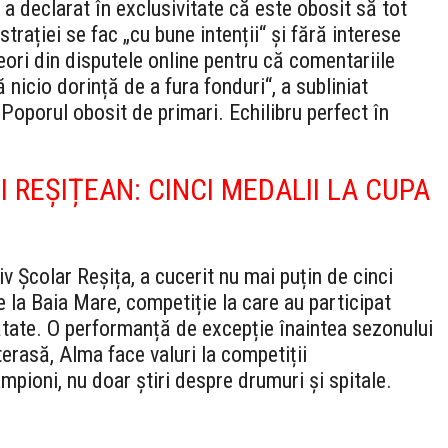
a declarat în exclusivitate că este obosit să tot
trației se fac „cu bune intenții“ și fără interese
ori din disputele online pentru că comentariile
 nicio dorință de a fura fonduri“, a subliniat
Poporul obosit de primari. Echilibru perfect în
 REȘIȚEAN: CINCI MEDALII LA CUPA
 Școlar Reșița, a cucerit nu mai puțin de cinci
e la Baia Mare, competiție la care au participat
nătate. O performanță de excepție înaintea sezonului
 terasă, Alma face valuri la competiții
mpioni, nu doar știri despre drumuri și spitale.