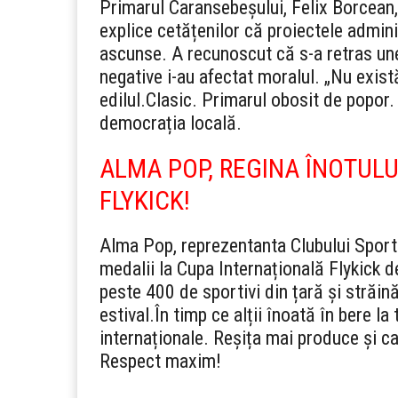
Primarul Caransebeșului, Felix Borcean, 
explice cetățenilor că proiectele adminis
ascunse. A recunoscut că s-a retras une
negative i-au afectat moralul. „Nu există
edilul.
Clasic. Primarul obosit de popor. 
democrația locală.
ALMA POP, REGINA ÎNOTULUI
FLYKICK!
Alma Pop, reprezentanta Clubului Sportiv
medalii la Cupa Internațională Flykick d
peste 400 de sportivi din țară și străi
estival.
În timp ce alții înoată în bere la
internaționale. Reșița mai produce și ca
Respect maxim!