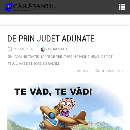
DE PRIN JUDET ADUNATE
25 MAI, 2026
MIHAI MATEI
ADMINISTRAŢIE
,
BARFE DE PRIN TARG
,
BREAKING NEWS
,
DE TOT
FELUL
,
HAZ DE NECAZ
,
NE RÂDEM
322
0 COMMENTS