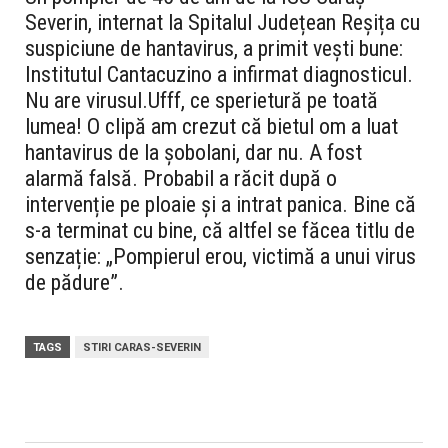
Severin, internat la Spitalul Județean Reșița cu
suspiciune de hantavirus, a primit vești bune:
Institutul Cantacuzino a infirmat diagnosticul.
Nu are virusul.
Ufff, ce sperietură pe toată
lumea!
O clipă am crezut că bietul om a luat
hantavirus de la șobolani, dar nu. A fost
alarmă falsă. Probabil a răcit după o
intervenție pe ploaie și a intrat panica. Bine că
s-a terminat cu bine, că altfel se făcea titlu de
senzație: „Pompierul erou, victimă a unui virus
de pădure”.
TAGS
STIRI CARAS-SEVERIN