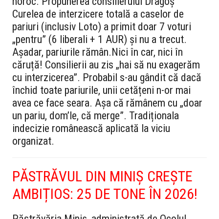
noroc. Propunerea consilierului Dragoș
Curelea de interzicere totală a caselor de
pariuri (inclusiv Loto) a primit doar 7 voturi
„pentru” (6 liberali + 1 AUR) și nu a trecut.
Așadar, pariurile rămân.
Nici în car, nici în
căruță!
Consilierii au zis „hai să nu exagerăm
cu interzicerea”. Probabil s-au gândit că dacă
închid toate pariurile, unii cetățeni n-or mai
avea ce face seara. Așa că rămânem cu „doar
un pariu, dom’le, că merge”. Tradiționala
indecizie românească aplicată la viciu
organizat.
PĂSTRĂVUL DIN MINIȘ CREȘTE
AMBIȚIOS: 25 DE TONE ÎN 2026!
Păstrăvăria Miniș, administrată de Ocolul