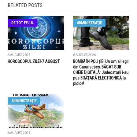
RELATED POSTS
DE TOT FELUL
ADMINISTRAŢIE
6 AUGUST, 2026
6 AUGUST, 2026
HOROSCOPUL ZILEI-7 AUGUST
BOMBĂ ÎN POLIȚIE! Un om al legii
din Caransebeș, BĂGAT SUB
CHEIE DIGITALĂ: Judecătorii i-au
pus BRĂȚARĂ ELECTRONICĂ la
picior!
ADMINISTRAŢIE
6 AUGUST, 2026