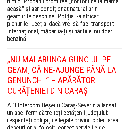
nimic. Probabil promitea „confort ca la mama
acasă” și aer condiționat natural prin
geamurile deschise. Poliția i-a stricat
planurile. Lecția: dacă vrei să faci transport
internațional, măcar ia-ți și hârtiile, nu doar
benzină.
„NU MAI ARUNCA GUNOIUL PE
GEAM, CĂ NE-AJUNGE PÂNĂ LA
GENUNCHI!” – APĂRĂTORII
CURĂȚENIEI DIN CARAȘ
ADI
Intercom Deșeuri Caraș-Severin a lansat
un apel ferm către toți cetățenii județului:
respectați obligațiile legale privind colectarea
deșeurilor și folosiți corect serviciile de