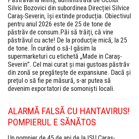
Silvic Bozovici din subordinea Direcției Silvice
Caraș-Severin, își extinde producția. Obiectivul
pentru anul 2026 este de
25 de tone de
păstrăv de consum
.
Păi să trăiți, că vine
păstrăvul cu acte!
De la producție mică, la 25
de tone. În curând o să-l găsim la
supermarketuri cu etichetă „Made in Caraș-
Severin”. Cel mai curat și mai gustoas păstrăv
din zonă se pregătește de expansiune. Dacă și
prețul o să fie pe măsură, s-ar putea să
devenim exportatori de somoniști locali.
ALARMĂ FALSĂ CU HANTAVIRUS!
POMPIERUL E SĂNĂTOS
Un pompier de 45 de ani de la ISU Caraș-