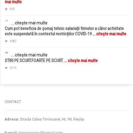
mai multe
495
... citește mai multe
Cum pot beneficia de șomaj tehnic salariații firmelor a căror activitate
este suspendată în contextul restricțiilor COVID-19
... citește mai multe
3082
... citește mai multe
STIRI PE SCURT.FOARTE PE SCURT.
... citește mai multe
3215
jucarii copii
magazin copii
CONTACT
Adresa
: Strada Calea Timisoarei, Nr. 99, Reșița
E-mail
: ziarcarasanul@gmail.com