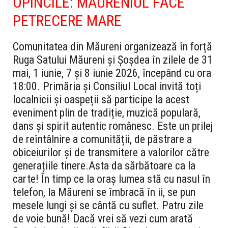
OPINCILE: MĂURENIUL FĂCE
PETRECERE MARE
Comunitatea din Măureni organizează în forță
Ruga Satului Măureni și Șoșdea
în zilele de
31
mai, 1 iunie, 7 și 8 iunie 2026
, începând cu ora
18:00. Primăria și Consiliul Local invită toți
localnicii și oaspeții să participe la acest
eveniment plin de tradiție, muzică populară,
dans și spirit autentic românesc. Este un prilej
de reîntâlnire a comunității, de păstrare a
obiceiurilor și de transmitere a valorilor către
generațiile tinere.
Asta da sărbătoare ca la
carte!
În timp ce la oraș lumea stă cu nasul în
telefon, la Măureni se îmbracă în ii, se pun
mesele lungi și se cântă cu suflet. Patru zile
de voie bună! Dacă vrei să vezi cum arată