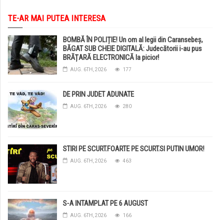
TE-AR MAI PUTEA INTERESA
BOMBĂ ÎN POLIȚIE! Un om al legii din Caransebeș,
BĂGAT SUB CHEIE DIGITALĂ: Judecătorii i-au pus
BRĂȚARĂ ELECTRONICĂ la picior!
AUG. 6TH, 2026
177
DE PRIN JUDET ADUNATE
AUG. 6TH, 2026
280
STIRI PE SCURT.FOARTE PE SCURT.SI PUTIN UMOR!
AUG. 6TH, 2026
463
S-A INTAMPLAT PE 6 AUGUST
AUG. 6TH, 2026
166