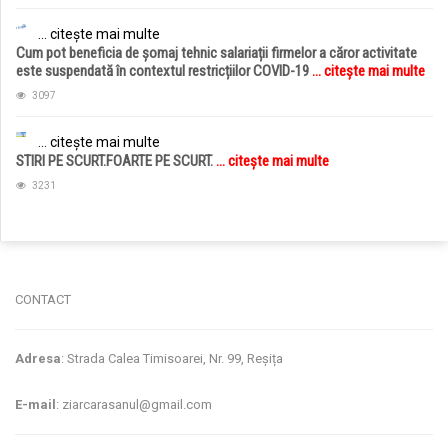
... citește mai multe
Cum pot beneficia de șomaj tehnic salariații firmelor a căror activitate
este suspendată în contextul restricțiilor COVID-19
... citește mai multe
3097
... citește mai multe
STIRI PE SCURT.FOARTE PE SCURT.
... citește mai multe
3231
jucarii copii
magazin copii
CONTACT
Adresa
: Strada Calea Timisoarei, Nr. 99, Reșița
E-mail
: ziarcarasanul@gmail.com