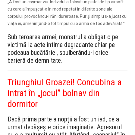
„A fost un coșmar viu. Individul a folosit un pistol de tip airsoft
cu care a împușcat-o în mod repetat în diferite zone ale
corpului, provocându-i răni dureroase. Pur și simplu s-a jucat cu
viața ei, amenințând-o tot timpul cu o armă de foc adevărată.”
Sub teroarea armei, monstrul a obligat-o pe
victimă la acte intime degradante chiar pe
podeaua bucătăriei, spulberându-i orice
barieră de demnitate.
Triunghiul Groazei! Concubina a
intrat în „jocul” bolnav din
dormitor
Dacă prima parte a nopții a fost un iad, ce a
urmat depășește orice imaginație. Agresorul
nu s-a mulțumit cu atât. Mutând „scenariul” în