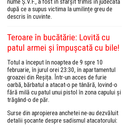
nume Ș.V.F., a fost în sfârșit trimis în judecată
după ce a supus victima la umilințe greu de
descris în cuvinte.
Teroare în bucătărie: Lovită cu
patul armei și împușcată cu bile!
Totul a început în noaptea de 9 spre 10
februarie, în jurul orei 23:30, în apartamentul
groazei din Reșița. Într-un acces de furie
oarbă, bărbatul a atacat-o pe tânără, lovind-o
fără milă cu patul unui pistol în zona capului și
trăgând-o de păr.
Surse din apropierea anchetei ne-au dezvăluit
detalii șocante despre sadismul atacatorului: