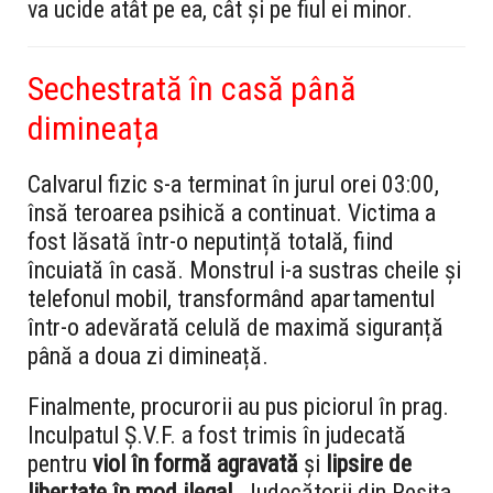
va ucide atât pe ea, cât și pe fiul ei minor.
Sechestrată în casă până
dimineața
Calvarul fizic s-a terminat în jurul orei 03:00,
însă teroarea psihică a continuat. Victima a
fost lăsată într-o neputință totală, fiind
încuiată în casă. Monstrul i-a sustras cheile și
telefonul mobil, transformând apartamentul
într-o adevărată celulă de maximă siguranță
până a doua zi dimineață.
Finalmente, procurorii au pus piciorul în prag.
Inculpatul Ș.V.F. a fost trimis în judecată
pentru
viol în formă agravată
și
lipsire de
libertate în mod ilegal
. Judecătorii din Reșița