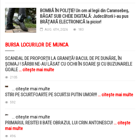
BOMBĂ ÎN POLIȚIE! Un om al legii din Caransebeș,
BĂGAT SUB CHEIE DIGITALĂ: Judecătorii i-au pus
BRĂȚARĂ ELECTRONICĂ la picior!
AUG. 6TH, 2026
183
BURSA LOCURILOR DE MUNCA
SCANDAL DE PROPORȚII LA GRANIȚĂ! BACUL DE PE DUNĂRE, ÎN
ȘOMAJ ! SÂRBII NE-AU LĂSAT CU OCHII ÎN SOARE ȘI CU BUZUNARELE
GOALE
... citește mai multe
2105
... citește mai multe
STIRI PE SCURT.FOARTE PE SCURT.SI PUTIN UMOR!!!
... citește mai multe
592
... citește mai multe
PRIMARUL RESITEI II BATE OBRAZUL LUI CRIN ANTONESCU!
... citește
mai multe
496