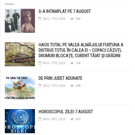
S-A INTAMPLAT PE 7 AUGUST
AUG. 7TH, 2026
184
HAOS TOTAL PE VALEA ALMĂJULUI! FURTUNA A
DISTRUS TOTUL ÎN CALEA EI – COPACI CĂZUȚI,
DRUMURI BLOCAȚE, CURENT TĂIAT ȘI GRĂDINI
DISTRUSE DE GRINDINĂ!
AUG. 7TH, 2026
164
DE PRIN JUDET ADUNATE
AUG. 7TH, 2026
248
HOROSCOPUL ZILEI-7 AUGUST
AUG. 6TH, 2026
345