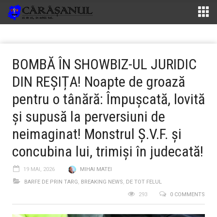
BOMBĂ ÎN SHOWBIZ-UL JURIDIC
DIN REȘIȚA! Noapte de groază
pentru o tânără: Împușcată, lovită
și supusă la perversiuni de
neimaginat! Monstrul Ș.V.F. și
concubina lui, trimiși în judecată!
19 MAI, 2026
MIHAI MATEI
BARFE DE PRIN TARG
,
BREAKING NEWS
,
DE TOT FELUL
293
0 COMMENTS