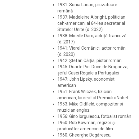
1931: Sonia Larian, prozatoare
română
1937: Madeleine Albright, politician
ceh-american, al 64-lea secretar al
Statelor Unite (d. 2022)
1938: Mireille Darc, actriță franceză
(d. 2017)
1941: Viorel Comănici, actor român
(d. 2020)
1942: Ștefan Câlția, pictor român
1945: Duarte Pio, Duce de Braganza,
șeful Casei Regale a Portugaliei
1947: John Lipsky, economist
american
1951: Frank Wilczek, fizician
american, laureat al Premiului Nobel
1953: Mike Oldfield, compozitor si
muzician englez
1956: Gino Iorgulescu, fotbalist român
1960: Rob Bowman, regizor și
producător american de film
1960: Gheorghe Dogărescu,