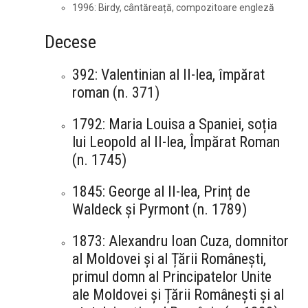
1996: Birdy, cântăreață, compozitoare engleză
Decese
392: Valentinian al II-lea, împărat
roman (n. 371)
1792: Maria Louisa a Spaniei, soția
lui Leopold al II-lea, Împărat Roman
(n. 1745)
1845: George al II-lea, Prinț de
Waldeck și Pyrmont (n. 1789)
1873: Alexandru Ioan Cuza, domnitor
al Moldovei și al Țării Românești,
primul domn al Principatelor Unite
ale Moldovei și Țării Românești și al