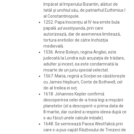
împărat al Imperiului Bizantin, alături de
tatăl și unchiul său, de patriarhul Euthimius I
al Constantinopole.
1252: Papa Inocențiu al IV-lea emite bula
papală
ad exstirpanda
, prin care
autorizează, dar de asemenea limitează,
tortura ereticilor de către Inchiziția
medievală.
1536: Anne Boleyn, regina Angliei, este
judecată la Londra sub acuzația de trădare,
adulter și incest; ea este condamnată la
moarte de un juriu special selectat.
1567: Maria, regină a Scoției se căsătorește
cu James Hepburn, Conte de Bothwell, cel
de-al treilea ei soț.
1618: Johannes Kepler confirmă
descoperirea celei de-a treia legi a mișcării
planetelor (el a descoperit-o prima data de
8 martie, dar curând a respins ideea după ce
s-au făcut unele calcule inițiale).
1648: Se semnează Pacea Westfalică prin
care s-a pus capăt Războiului de Treizeci de