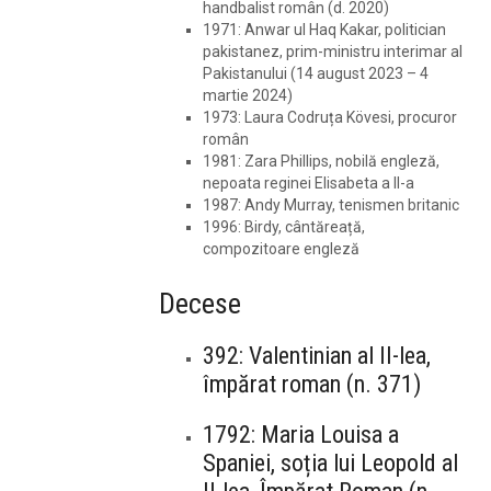
handbalist român (d. 2020)
1971: Anwar ul Haq Kakar, politician
pakistanez, prim-ministru interimar al
Pakistanului (14 august 2023 – 4
martie 2024)
1973: Laura Codruța Kövesi, procuror
român
1981: Zara Phillips, nobilă engleză,
nepoata reginei Elisabeta a II-a
1987: Andy Murray, tenismen britanic
1996: Birdy, cântăreață,
compozitoare engleză
Decese
392: Valentinian al II-lea,
împărat roman (n. 371)
1792: Maria Louisa a
Spaniei, soția lui Leopold al