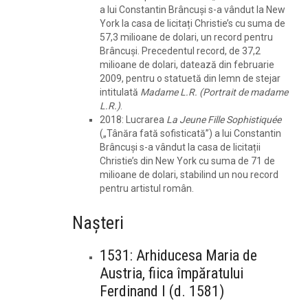
a lui Constantin Brâncuși s-a vândut la New
York la casa de licitați Christie’s cu suma de
57,3 milioane de dolari, un record pentru
Brâncuși. Precedentul record, de 37,2
milioane de dolari, datează din februarie
2009, pentru o statuetă din lemn de stejar
intitulată
Madame L.R. (Portrait de madame
L.R.)
.
2018: Lucrarea
La Jeune Fille Sophistiquée
(„Tânăra fată sofisticată”) a lui Constantin
Brâncuși s-a vândut la casa de licitații
Christie’s din New York cu suma de 71 de
milioane de dolari, stabilind un nou record
pentru artistul român.
Nașteri
1531: Arhiducesa Maria de
Austria, fiica împăratului
Ferdinand I (d. 1581)