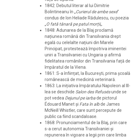
1842: Debutul literar al lui Dimitrie
Bolintineanu în „
Curierul de ambe sexe
”
condus de Ion Heliade Rădulescu, cu poezia
„
O fată tânară pe patul morții
„.
1848: Adunarea de la Blaj proclamă
națiunea română din Transilvania drept
egală cu celelalte națiuni din Marele
Principat, protestează împotriva iminentei
uniri a Transilvaniei cu Ungaria și afirmă
fidelitatea românilor din Transilvania față de
împăratul de la Viena.
1861: S-a înființat, la București, prima școală
românească de medicină veterinară.
1863: La inițiativa împăratului Napoleon al III-
lea se deschide
Salon des Refusés
unde se
pot vedea
Dejunul pe iarba
de pictorul
Édouard Manet și
Fata în alb
de James
McNeill Whistler, care sunt percepute de
public ca fiind scandaloase.
1868: Pronunciamentul de la Blaj, prin care
s-a cerut autonomia Transilvaniei și
repunerea în vigoare a legii prin care limba