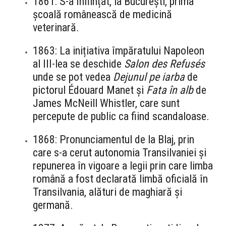
1861: S-a înființat, la București, prima
școală românească de medicină
veterinară.
1863: La inițiativa împăratului Napoleon
al III-lea se deschide
Salon des Refusés
unde se pot vedea
Dejunul pe iarba
de
pictorul Édouard Manet și
Fata în alb
de
James McNeill Whistler, care sunt
percepute de public ca fiind scandaloase.
1868: Pronunciamentul de la Blaj, prin
care s-a cerut autonomia Transilvaniei și
repunerea în vigoare a legii prin care limba
română a fost declarată limbă oficială în
Transilvania, alături de maghiară și
germană.