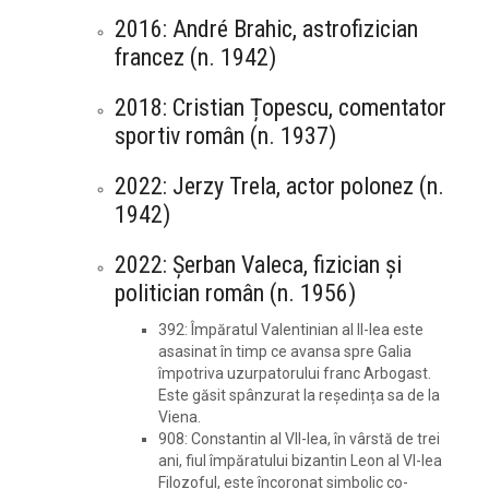
2016: André Brahic, astrofizician
francez (n. 1942)
2018: Cristian Țopescu, comentator
sportiv român (n. 1937)
2022: Jerzy Trela, actor polonez (n.
1942)
2022: Șerban Valeca, fizician și
politician român (n. 1956)
392: Împăratul Valentinian al II-lea este
asasinat în timp ce avansa spre Galia
împotriva uzurpatorului franc Arbogast.
Este găsit spânzurat la reședința sa de la
Viena.
908: Constantin al VII-lea, în vârstă de trei
ani, fiul împăratului bizantin Leon al VI-lea
Filozoful, este încoronat simbolic co-