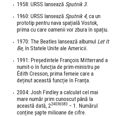
1958: URSS lansează
Sputnik 3
.
1960: URSS lansează
Sputnik 4
, ca un
prototip pentru nava spațială Vostok,
prima cu care oamenii vor zbura în spațiu.
1970: The Beatles lansează albumul
Let It
Be
, în Statele Unite ale Americii.
1991: Președintele François Mitterrand a
numit-o în funcția de prim-ministru pe
Édith Cresson, prima femeie care a
deținut această funcție în Franța.
2004: Josh Findley a calculat cel mai
mare număr prim cunoscut până la
24036583
această dată, 2
−
1. Numărul
conține șapte milioane de cifre.