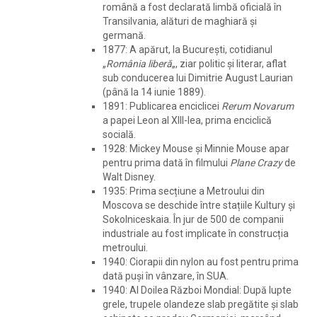
română a fost declarată limbă oficială în
Transilvania, alături de maghiară și
germană.
1877: A apărut, la București, cotidianul
„
România liberă
„, ziar politic și literar, aflat
sub conducerea lui Dimitrie August Laurian
(până la 14 iunie 1889).
1891: Publicarea enciclicei
Rerum Novarum
a papei Leon al XIII-lea, prima enciclică
socială.
1928: Mickey Mouse și Minnie Mouse apar
pentru prima dată în filmului
Plane Crazy
de
Walt Disney.
1935: Prima secțiune a Metroului din
Moscova se deschide între stațiile Kultury și
Sokolniceskaia. În jur de 500 de companii
industriale au fost implicate în construcția
metroului.
1940: Ciorapii din nylon au fost pentru prima
dată puși în vânzare, în SUA.
1940: Al Doilea Război Mondial: După lupte
grele, trupele olandeze slab pregătite și slab