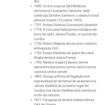
Ani.
1685: Urcă în scaunul Țării Moldovei
domnitorul Constantin Cantemir, tatăl
celebrului Dimitrie Cantemir; a deținut tronul
până la moarte (15 martie 1693).
1701: Începe Războiul Succesiunii Spaniole.
1718: A fost patentată prima mitralieră din
lume de către James Puckle, un avocat din
Londra.
1730: Robert Walpole devine prim-ministru
al Regatului Unit.
1756: Începe Războiul de Șapte Ani când
Anglia declară război Franței.
1796: Medicul englez Edward Jenner
administrează pentru prima oară în istorie
vaccinul contra variolei.
1800: George al III-lea al Regatului Unit
supraviețuiește tentativei de asasinat a lui
James Hadfield de la teatrul regal din
Londra; mai târziu Hadfield este achitat pe
motiv de nebunie.
1811: Paraguay își declară independența
față de Spania.