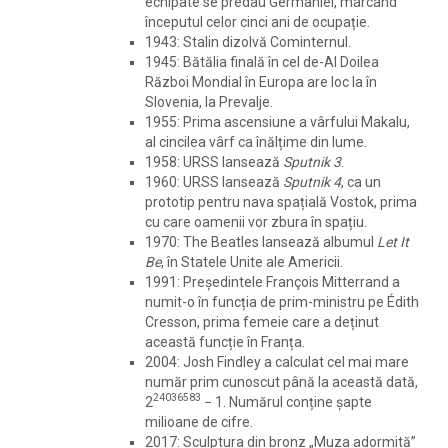
echipate se predau Germaniei, marcând
începutul celor cinci ani de ocupație.
1943: Stalin dizolvă Cominternul.
1945: Bătălia finală în cel de-Al Doilea
Război Mondial în Europa are loc la în
Slovenia, la Prevalje.
1955: Prima ascensiune a vârfului Makalu,
al cincilea vârf ca înălțime din lume.
1958: URSS lansează
Sputnik 3
.
1960: URSS lansează
Sputnik 4
, ca un
prototip pentru nava spațială Vostok, prima
cu care oamenii vor zbura în spațiu.
1970: The Beatles lansează albumul
Let It
Be
, în Statele Unite ale Americii.
1991: Președintele François Mitterrand a
numit-o în funcția de prim-ministru pe Édith
Cresson, prima femeie care a deținut
această funcție în Franța.
2004: Josh Findley a calculat cel mai mare
număr prim cunoscut până la această dată,
24036583
2
−
1. Numărul conține șapte
milioane de cifre.
2017: Sculptura din bronz „Muza adormită”