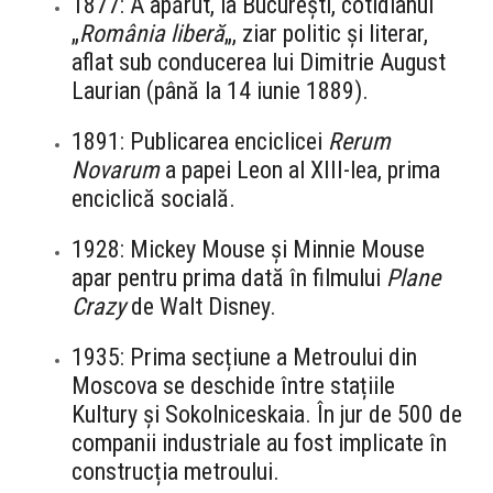
1877: A apărut, la București, cotidianul
„
România liberă
„, ziar politic și literar,
aflat sub conducerea lui Dimitrie August
Laurian (până la 14 iunie 1889).
1891: Publicarea enciclicei
Rerum
Novarum
a papei Leon al XIII-lea, prima
enciclică socială.
1928: Mickey Mouse și Minnie Mouse
apar pentru prima dată în filmului
Plane
Crazy
de Walt Disney.
1935: Prima secțiune a Metroului din
Moscova se deschide între stațiile
Kultury și Sokolniceskaia. În jur de 500 de
companii industriale au fost implicate în
construcția metroului.