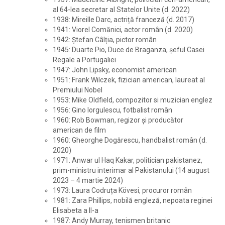
al 64-lea secretar al Statelor Unite (d. 2022)
1938: Mireille Darc, actriță franceză (d. 2017)
1941: Viorel Comănici, actor român (d. 2020)
1942: Ștefan Câlția, pictor român
1945: Duarte Pio, Duce de Braganza, șeful Casei
Regale a Portugaliei
1947: John Lipsky, economist american
1951: Frank Wilczek, fizician american, laureat al
Premiului Nobel
1953: Mike Oldfield, compozitor si muzician englez
1956: Gino Iorgulescu, fotbalist român
1960: Rob Bowman, regizor și producător
american de film
1960: Gheorghe Dogărescu, handbalist român (d.
2020)
1971: Anwar ul Haq Kakar, politician pakistanez,
prim-ministru interimar al Pakistanului (14 august
2023 – 4 martie 2024)
1973: Laura Codruța Kövesi, procuror român
1981: Zara Phillips, nobilă engleză, nepoata reginei
Elisabeta a II-a
1987: Andy Murray, tenismen britanic