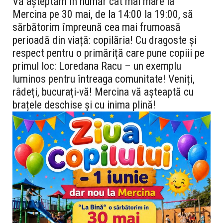
Vă așteptăm în număr cât mai mare la
Mercina pe 30 mai, de la 14:00 la 19:00, să
sărbătorim împreună cea mai frumoasă
perioadă din viață:
copilăria
!
Cu dragoste și
respect pentru o primăriță care pune copiii pe
primul loc: Loredana Racu – un exemplu
luminos pentru întreaga comunitate!
Veniți,
râdeți, bucurați-vă! Mercina vă așteaptă cu
brațele deschise și cu inima plină!