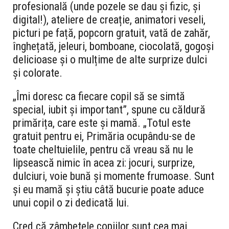
profesională (unde pozele se dau și fizic, și
digital!), ateliere de creație, animatori veseli,
picturi pe față, popcorn gratuit, vată de zahăr,
înghețată, jeleuri, bomboane, ciocolată, gogoși
delicioase și o mulțime de alte surprize dulci
și colorate.
„
Îmi doresc ca fiecare copil să se simtă
special, iubit și important
”, spune cu căldură
primărița, care este și mamă. „
Totul este
gratuit pentru ei, Primăria ocupându-se de
toate cheltuielile, pentru că vreau să nu le
lipsească nimic în acea zi: jocuri, surprize,
dulciuri, voie bună și momente frumoase. Sunt
și eu mamă și știu câtă bucurie poate aduce
unui copil o zi dedicată lui.
Cred că zâmbetele copiilor sunt cea mai