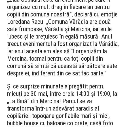
organizez cu mult drag în fiecare an pentru
copiii din comuna noastră
”, declară cu emoție
Loredana Racu. „
Comuna Vărădia are două
sate frumoase, Vărădia și Mercina, iar eu le
iubesc și le prețuiesc în egală măsură. Anul
trecut evenimentul a fost organizat la Vărădia,
iar anul acesta am ales să îl organizăm la
Mercina, tocmai pentru ca toți copiii din
comună să simtă că această sărbătoare este
despre ei, indiferent din ce sat fac parte.
”
Și ce surprize minunate a pregătit pentru
micuți pe 30 mai, între orele
14:00 și 19:00
, la
„
La Bină
” din Mercina! Parcul se va
transforma într-un adevărat
paradis al
copilăriei
: topogane gonflabile mari și mici,
bubble house cu baloane colorate, casă foto