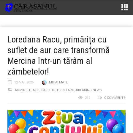
Loredana Racu, primărița cu
suflet de aur care transformă
Mercina într-un tărâm al
zâmbetelor!
12 MAI, 2026
MIHAI MATEI
ADMINISTRAŢIE
,
BARFE DE PRIN TARG
,
BREAKING NEWS
212
0 COMMENTS