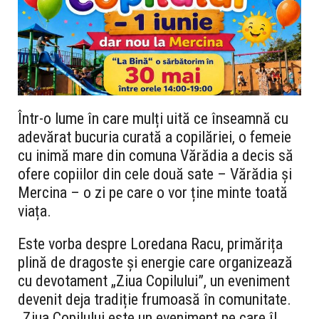
Într-o lume în care mulți uită ce înseamnă cu
adevărat bucuria curată a copilăriei, o femeie
cu inimă mare din comuna Vărădia a decis să
ofere copiilor din cele două sate –
Vărădia și
Mercina
– o zi pe care o vor ține minte toată
viața.
Este vorba despre
Loredana Racu
, primărița
plină de dragoste și energie care organizează
cu devotament „Ziua Copilului”, un eveniment
devenit deja tradiție frumoasă în comunitate.
„
Ziua Copilului este un eveniment pe care îl