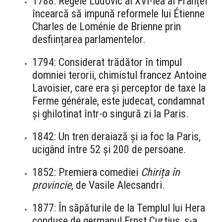
1788: Regele Ludovic al XVI-lea al Franței
încearcă să impună reformele lui Étienne
Charles de Loménie de Brienne prin
desființarea parlamentelor.
1794: Considerat trădător în timpul
domniei terorii, chimistul francez Antoine
Lavoisier, care era și perceptor de taxe la
Ferme générale, este judecat, condamnat
și ghilotinat într-o singură zi la Paris.
1842: Un tren deraiază și ia foc la Paris,
ucigând între 52 și 200 de persoane.
1852: Premiera comediei
Chirița în
provincie
, de Vasile Alecsandri.
1877: În săpăturile de la Templul lui Hera
conduse de germanul Ernst Curtius, s-a