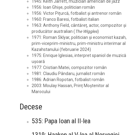
1945: Keith Jarrett, muzician american de jazz
1956: Ioan Ghișe, politician român
1956: Victor Pițurcă, fotbalist și antrenor român
1960: Franco Baresi, fotbalist italian
1963: Anthony Field, cântăreț, actor, compozitor și
producător australian (
The Wiggles
)
1971: Roman Sklyar, politician și economist kazah,
prim-viceprim-ministru, prim-ministru interimar al
Kazahstanului (februarie 2024)
1975: Enrique Iglesias, interpret spaniol de muzică
ușoară
1977: Cristian Matei, compozitor român
1981: Claudiu Pândaru, jurnalist român
1986: Adrian Ropotan, fotbalist român
2003: Moulay Hassan, Prinț Moștenitor al
Marocului
Decese
535: Papa Ioan al II-lea
1319: Haakon al V-lea al Norvegiei