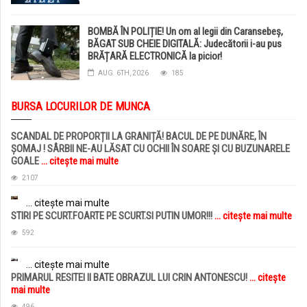
BOMBĂ ÎN POLIȚIE! Un om al legii din Caransebeș,
BĂGAT SUB CHEIE DIGITALĂ: Judecătorii i-au pus
BRĂȚARĂ ELECTRONICĂ la picior!
AUG. 6TH, 2026
185
BURSA LOCURILOR DE MUNCA
SCANDAL DE PROPORȚII LA GRANIȚĂ! BACUL DE PE DUNĂRE, ÎN
ȘOMAJ ! SÂRBII NE-AU LĂSAT CU OCHII ÎN SOARE ȘI CU BUZUNARELE
GOALE
... citește mai multe
2107
... citește mai multe
STIRI PE SCURT.FOARTE PE SCURT.SI PUTIN UMOR!!!
... citește mai multe
592
... citește mai multe
PRIMARUL RESITEI II BATE OBRAZUL LUI CRIN ANTONESCU!
... citește
mai multe
496