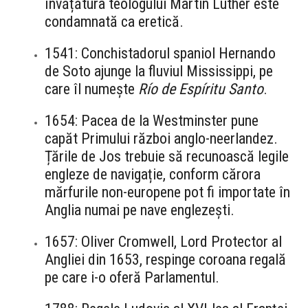
învățătura teologului Martin Luther este
condamnată ca eretică.
1541: Conchistadorul spaniol Hernando
de Soto ajunge la fluviul Mississippi, pe
care îl numește
Río de Espíritu Santo
.
1654: Pacea de la Westminster pune
capăt Primului război anglo-neerlandez.
Țările de Jos trebuie să recunoască legile
engleze de navigație, conform cărora
mărfurile non-europene pot fi importate în
Anglia numai pe nave englezești.
1657: Oliver Cromwell, Lord Protector al
Angliei din 1653, respinge coroana regală
pe care i-o oferă Parlamentul.