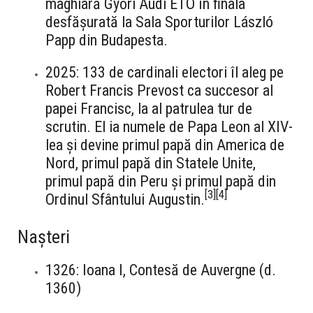
maghiară Győri Audi ETO în finala
desfășurată la Sala Sporturilor László
Papp din Budapesta.
2025: 133 de cardinali electori îl aleg pe
Robert Francis Prevost ca succesor al
papei Francisc, la al patrulea tur de
scrutin. El ia numele de Papa Leon al XIV-
lea și devine primul papă din America de
Nord, primul papă din Statele Unite,
primul papă din Peru și primul papă din
[
3
]
[
4
]
Ordinul Sfântului Augustin.
Nașteri
1326: Ioana I, Contesă de Auvergne (d.
1360)