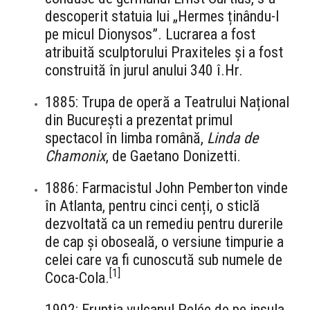
descoperit statuia lui „Hermes ținându-l
pe micul Dionysos”. Lucrarea a fost
atribuită sculptorului Praxiteles și a fost
construită în jurul anului 340 î.Hr.
1885: Trupa de operă a Teatrului Național
din București a prezentat primul
spectacol în limba română,
Linda de
Chamonix
, de Gaetano Donizetti.
1886: Farmacistul John Pemberton vinde
în Atlanta, pentru cinci cenți, o sticlă
dezvoltată ca un remediu pentru durerile
de cap și oboseală, o versiune timpurie a
celei care va fi cunoscută sub numele de
[
1
]
Coca-Cola.
1902: Erupția vulcanul Pelée de pe insula