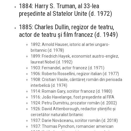
1884: Harry S. Truman, al 33-lea
președinte al Statelor Unite (d. 1972)
1885: Charles Dullin, regizor de teatru,
actor de teatru și film francez (d. 1949)
1892: Arnold Hauser, istoric al artei ungaro-
britannic (d. 1978)
1899: Friedrich Hayek, economist austro-englez,
laureat Nobel (d. 1992)
1903: Fernandel, actor francez (d. 1971)
1906: Roberto Rossellini, regizor italian (d. 1977)
1908: Cristian Vasile, cântăreț român din perioada
interbelică (d. 1974)
1914: Romain Gary, scriitor francez (d. 1980)
1916: João Havelange, fost președinte al FIFA
1924: Petru Dumitriu, prozator român (d. 2002)
1926: David Attenborough, redactor științific și
cercetător naturalist britanic
1937: Darie Novăceanu, scriitor român (d. 2018)
1937: Thomas Pynchon, romancier american