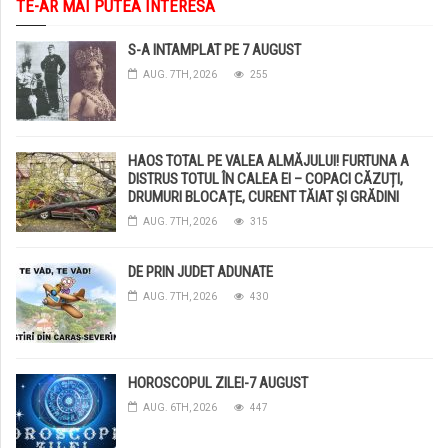
TE-AR MAI PUTEA INTERESA
S-A INTAMPLAT PE 7 AUGUST
AUG. 7TH, 2026
255
HAOS TOTAL PE VALEA ALMĂJULUI! FURTUNA A
DISTRUS TOTUL ÎN CALEA EI – COPACI CĂZUȚI,
DRUMURI BLOCAȚE, CURENT TĂIAT ȘI GRĂDINI
DISTRUSE DE GRINDINĂ!
AUG. 7TH, 2026
315
DE PRIN JUDET ADUNATE
AUG. 7TH, 2026
430
HOROSCOPUL ZILEI-7 AUGUST
AUG. 6TH, 2026
447