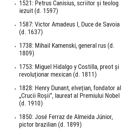
1521: Petrus Canisius, scriitor și teolog
iezuit (d. 1597)
1587: Victor Amadeus I, Duce de Savoia
(d. 1637)
1738: Mihail Kamenski, general rus (d.
1809)
1753: Miguel Hidalgo y Costilla, preot și
revoluționar mexican (d. 1811)
1828: Henry Dunant, elvețian, fondator al
„Crucii Roșii”, laureat al Premiului Nobel
(d. 1910)
1850: José Ferraz de Almeida Júnior,
pictor brazilian (d. 1899)