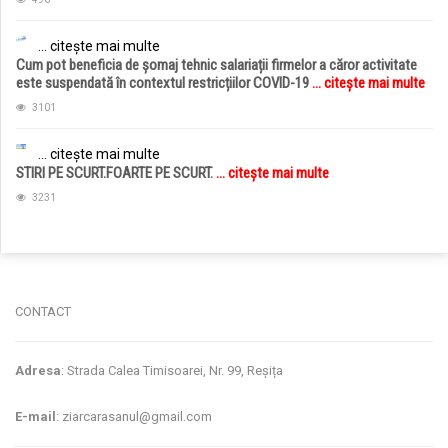
... citește mai multe
Cum pot beneficia de șomaj tehnic salariații firmelor a căror activitate
este suspendată în contextul restricțiilor COVID-19
... citește mai multe
3101
... citește mai multe
STIRI PE SCURT.FOARTE PE SCURT.
... citește mai multe
3231
jucarii copii
magazin copii
CONTACT
Adresa
: Strada Calea Timisoarei, Nr. 99, Reșița
E-mail
: ziarcarasanul@gmail.com